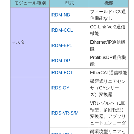
モジュール種別
型式
機能
フィールドバス通
IRDM-NB
信機能なし
CC-Link Ver2通信
IRDM-CCL
機能
マスタ
Ethernet/IP通信機
IRDM-EP1
能
ProfibusDP通信機
IRDM-DP
能
IRDM-ECT
EtherCAT通信機能
磁歪式リニアセン
IRDS-GY
サ（GYシリー
ズ）変換器
VRレゾルバ（1回
転型、多回転型）
IRDS-VR-S/M
変換器、アブソリ
ュートエンコーダ
耐環境型リニアセ