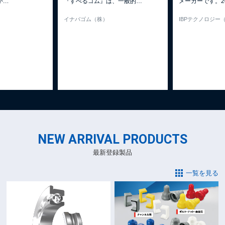
、一般的
…
メーカーです。20年以
…
る。 世界的に加
IBPテクノロジー（株）
ウェルコムデザイ
NEW ARRIVAL PRODUCTS
最新登録製品
一覧を見る