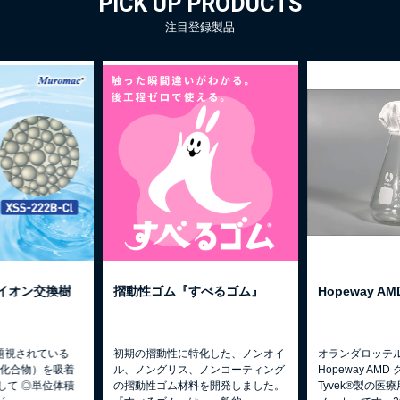
PICK UP PRODUCTS
注目登録製品
べるゴム』
Hopeway AMD Tyvek®製品
固定式産業用ス
化した、ノンオイ
オランダロッテルダムにある
どこにでもフィ
ノンコーティング
Hopeway AMD グループは、
働。 高精度スキ
を開発しました。
Tyvek®製の医療用滅菌包装資材の
で、進化し続け