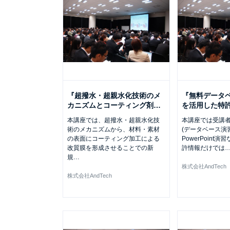
『超撥水・超親水化技術のメ
『無料データ
カニズムとコーティング剤
…
を活用した特
本講座では、超撥水・超親水化技
本講座では受講者
術のメカニズムから、材料・素材
(データベース演習
の表面にコーティング加工による
PowerPoint
改質膜を形成させることでの新
許情報だけでは
規
…
株式会社AndTech
株式会社AndTech