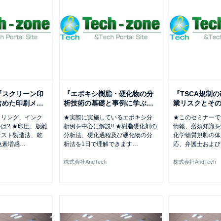
『スクリーン印
『エポキシ樹脂・硬化物の分
『TSCA規制
含めた印刷メ
…
析技術の基礎と事例に学ぶ
…
業リスクとそ
タリング、インク
★実際に実施しているエポキシ分
★このセミナーで
は? ★印圧、版離
析例を中心に解説!! ★樹脂硬化剤の
情報、必須知識を解
ースト製造法、乾
分析法、硬化過程及び硬化物の分
化学物質規制の体
色素増感
…
析法を1日で理解できます
…
応、弁護士および
株式会社AndTech
株式会社AndTech