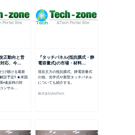
の改正動向と営
『タッチパネル(抵抗膜式・静
の対応、今
…
電容量式)の市場・材料
…
だけ聴ける最新
現在主力の抵抗膜式、静電容量式
説予定!! ★米国
の他、光学式や新型タッチパネル
系•違反時の対
についても紹介する。
コンサル
…
株式会社AndTech