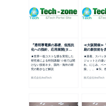
『透明導電膜の基礎、低抵抗
≪大阪開催≫
化への指針、応用展開(タ
…
刷の新技術を
★世界一低コストな膜を実現した
★蒸着、スパッ
研究者による特別講義! ☆他では聞
ジェットとの違い
けない技術ネタ、国内・海外の研
れ、にじみ、ペ
究の動きなど解説
燥、、、 ★Si、
株式会社AndTech
株式会社AndTech