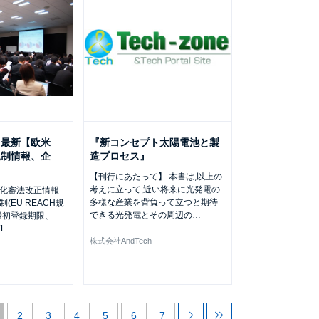
と最新【欧米
『新コンセプト太陽電池と製
規制情報、企
造プロセス』
【刊行にあたって】 本書は,以上の
考えに立って,近い将来に光発電の
化審法改正情報
多様な産業を背負って立つと期待
(EU REACH規
できる光発電とその周辺の
…
最初登録期限、
1
…
株式会社AndTech
2
3
4
5
6
7