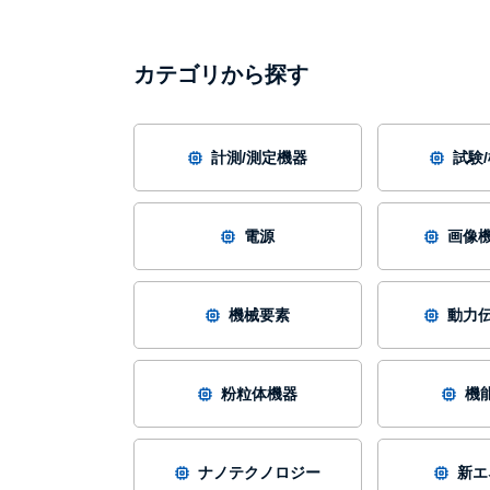
カテゴリから探す
計測/測定機器
試験
電源
画像機
機械要素
動力伝
粉粒体機器
機
ナノテクノロジー
新エ