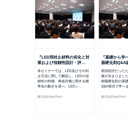
『LED用封止材料の劣化と対
『基礎から学
策および信頼性設計・評
…
脂硬化剤Q&A
本セミナーでは、LED及びその封
前回好評だったた
止方法に関して解説し、LEDの信
催が決まりました
頼性の特徴、寿命評価に関する標
樹脂硬化剤の基
準化の動きを述べ、LEDシ
…
Q&A形式で学べま
株式会社AndTech
株式会社AndTech