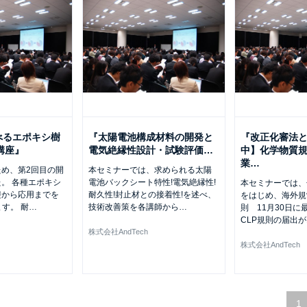
べるエポキシ樹
『太陽電池構成材料の開発と
『改正化審法
講座』
電気絶縁性設計・試験評価
…
中】化学物質
業
…
め、第2回目の開
本セミナーでは、求められる太陽
。 各種エポキシ
電池バックシート特性!電気絶縁性!
本セミナーでは、
礎から応用までを
耐久性!封止材との接着性!を述べ、
をはじめ、海外規制
す。 耐
…
技術改善策を各講師から
…
則 11月30日に
CLP規則の届出が
株式会社AndTech
株式会社AndTech
1