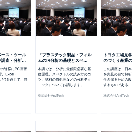
ベース・ツール
『プラスチック製品・フィル
トヨタ工場見
許調査・分析
…
ムのIR分析の基礎とスペ
…
のづくり産業
の皆様にPC演習
本講では、分析に最低限必要な基
この講座は、日本
、Excel・
礎原理、スペクトルの読み方のコ
を先見の目で解析
演習など)を通じて、特
ツ、試料の前処理などの分析テク
生き残るための改
…
ニックについてお話します。
するものである。
株式会社AndTech
株式会社AndTech