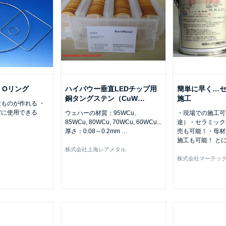
）Oリング
ハイパウー垂直LEDチップ用
簡単に早く…
銅タングステン（CuW
…
施工
ものが作れる ・
空に使用できる
ウェハーの材質：95WCu、
・現場での施工可
85WCu, 80WCu, 70WCu, 60WCu...
途）・セラミック
厚さ：0.08～0.2mm
…
売も可能！・母材
施工も可能！ と
株式会社上海レアメタル
株式会社マーテッ