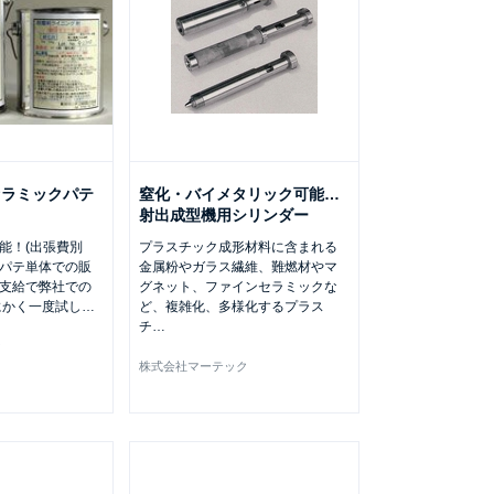
セラミックパテ
窒化・バイメタリック可能…
射出成型機用シリンダー
能！(出張費別
プラスチック成形材料に含まれる
パテ単体での販
金属粉やガラス繊維、難燃材やマ
支給で弊社での
グネット、ファインセラミックな
にかく一度試し
…
ど、複雑化、多様化するプラス
チ
…
ク
株式会社マーテック