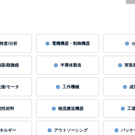
/検査/分析
電機機器・制御機器
器/顕微鏡
半導体製造
実装
達/モータ
工作機械
成
能性材料
物流搬送機器
工
ネルギー
アウトソーシング
パッケ