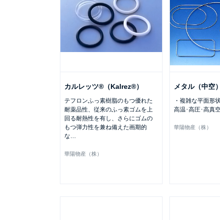
カルレッツ®（Kalrez®）
メタル（中空
テフロンふっ素樹脂のもつ優れた
・複雑な平面形状
耐薬品性、従来のふっ素ゴムを上
高温･高圧･高真
回る耐熱性を有し、さらにゴムの
もつ弾力性を兼ね備えた画期的
華陽物産（株）
な
…
華陽物産（株）