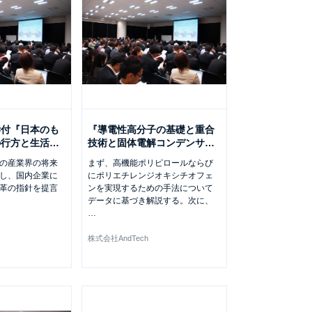
学付『日本のも
『導電性高分子の基礎と重合
の行方と生活
…
技術と固体電解コンデンサ
…
の産業界の将来
まず、高機能ポリピロールならび
し、国内企業に
にポリエチレンジオキシチオフェ
革の指針を提言
ンを実現するための手法について
データに基づき解説する。次に、
…
株式会社AndTech