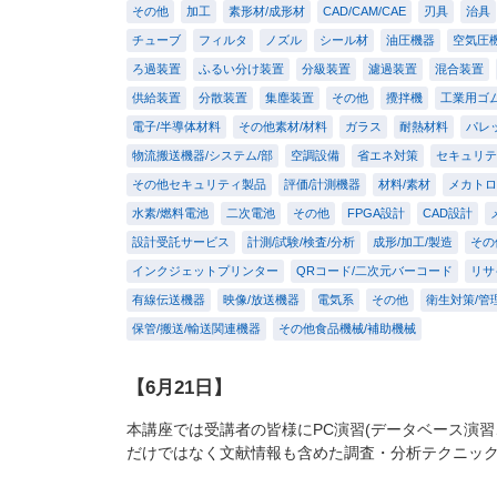
その他
加工
素形材/成形材
CAD/CAM/CAE
刃具
治具
チューブ
フィルタ
ノズル
シール材
油圧機器
空気圧
ろ過装置
ふるい分け装置
分級装置
濾過装置
混合装置
供給装置
分散装置
集塵装置
その他
攪拌機
工業用ゴ
電子/半導体材料
その他素材/材料
ガラス
耐熱材料
パレ
物流搬送機器/システム/部
空調設備
省エネ対策
セキュリテ
その他セキュリティ製品
評価/計測機器
材料/素材
メカトロ
水素/燃料電池
二次電池
その他
FPGA設計
CAD設計
設計受託サービス
計測/試験/検査/分析
成形/加工/製造
その
インクジェットプリンター
QRコード/二次元バーコード
リサ
有線伝送機器
映像/放送機器
電気系
その他
衛生対策/管
保管/搬送/輸送関連機器
その他食品機械/補助機械
【6月21日】
本講座では受講者の皆様にPC演習(データベース演習、Ex
だけではなく文献情報も含めた調査・分析テクニッ