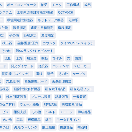
ム
ボードコンピュータ
軸受
モータ
工作機械
成形
/システム
工場内環境対策機器/設備
CCTV関連
ー
環境関連計測機器
ネットワーク機器
化学系
ル計測
流量測定
速度・回転測定
環境測定
測定
その他
距離測定
濃度測定
検出器
温度/湿度/圧力
カウンタ
タイマ/タイムスイッチ
その他
筺体/ラック/キャビネット
流量
圧力
加速度
振動
ひずみ
光
磁気
ード
発光ダイオード
抵抗器
コンデンサ
スピーカー
開閉器（スイッチ）
電線
端子
その他
ケーブル
ズ
光源/照明
画像処理ボード
画像処理機器
送機器
画像計測/解析機器
画像素子/部品
画像処理ソフト
置
検出/測定装置
プロセス装置
試験装置
一般装置
ロセス材料
ウェーハ基板
材料試験
構成要素/部品
ービス
開発支援
その他
ベルト
チェーン
締結部品
その他
工具
機構部品
継手
モータドライバ
その他
刃具/ツーリング
鍛圧機械
構成部品
補助材