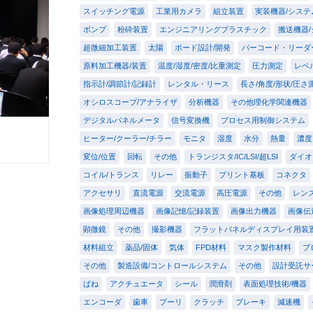
スイッチング電源
工業用カメラ
組立装置
実装機器/システ
ポンプ
粉砕装置
エンジニアリングプラスチック
搬送機器
超微細加工装置
太陽
ボード設計/開発
バーコード・リーダ
原料加工機器/装置
温度/湿度/密度/比重測定
圧力測定
レベ
指示計/調節計/記録計
レンタル・リース
長さ/角度/形状/圧さ
オシロスコープ/アナライザ
分析機器
その他理化学関連機器
デジタルパネルメータ
信号変換機
プロセス用制御システム
ヒーター/クーラー/チラー
モニタ
湿度
水分
熱量
濃度
変位/位置
回転
その他
トランジスタ/IC/LSI/超LSI
ダイオ
コイル/トランス
リレー
振動子
プリント基板
コネクタ
アクセサリ
直流電源
交流電源
高圧電源
その他
レン
画像処理周辺機器
画像記憶/記録装置
画像出力機器
画像伝
顕微鏡
その他
撮影機器
フラットパネルディスプレイ用装
材料組立
薬品/固体
気体
FPD材料
マスク製作材料
プ
その他
製造設備/コントロールシステム
その他
設計受託サ
ばね
アクチュエータ
シール
潤滑剤
表面処理技術/機器
エンコーダ
歯車
プーリ
クラッチ
ブレーキ
減速機