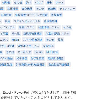
補助材
その他
試作
バルブ
継手
ホース
機器
水圧機器
真空機器
その他
充填機
ディスペンサ
混練装置
造粒装置/コーティング装置
乾燥装置
ム
合金
ファインセラミックス
超電導材料
ット/コンテナ
包装システム
物流情報システム
その他
ィ関連
その他
監視用映像機器
入退出管理システム
ニクス
MEMS
バイオ/医療関連
その他
風力
メカトロ設計
XML/EDIサービス
成形/加工
他
その他
マーキング
ラベル
RFID関連
イクル製品
光学機器
光伝送装置
無線伝送機器
理機器/設備
計測/制御/分析/検査機器
食品包装関連機器
cel・PowerPoint演習など)を通じて、特許情報
クを体得していただくことを目的としております。