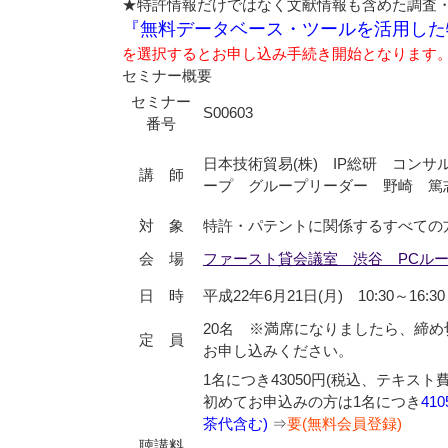
★特許情報だけではなく文献情報も含めた調査・
『無料データベース・ツールを活用した
を選択するとお申し込み手続き開始となります
セミナー概要
セミナー
S00603
番号
日本技術貿易(株) IP総研 コン
講 師
ープ グループリーダー 野崎 篤
対 象
特許・パテントに関係するすべての
会 場
ファースト貸会議室 渋谷 PCル
日 時
平成22年6月21日(月) 10:30～16:30
20名 ※満席になりましたら、締
定 員
お申し込みください。
1名につき43050円(税込、テキスト
初めてお申込みの方は1名につき
41
茶代含む)
⇒
要(無料会員登録)
聴講料