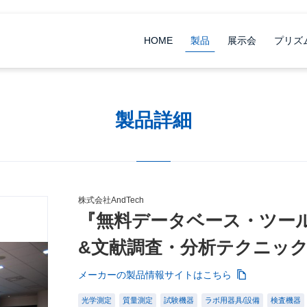
HOME
製品
展示会
プリズ
製品詳細
株式会社AndTech
『無料データベース・ツー
&文献調査・分析テクニッ
メーカーの製品情報サイトはこちら
光学測定
質量測定
試験機器
ラボ用器具/設備
検査機器