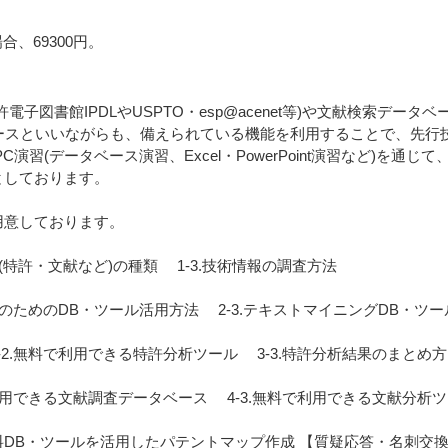
、69300円。
IPDLやUSPTO・esp@acenet等)や文献検索データベース(CiNii
ースといいながらも、備えられている機能を利用することで、先行
演習(データベース演習、Excel・PowerPoint演習など)を
としております。
用意しております。
(特許・文献など)の種類 1-3.技術情報の調査方法
成のためのDB・ツール活用方法 2-3.テキストマイニングDB・ツ
2.無料で利用できる特許分析ツール 3-3.特許分析結果のまとめ方
で利用できる文献調査データベース 4-3.無料で利用できる文献分析
.無料DB・ツールを活用したパテントマップ作成 【質疑応答・名刺交