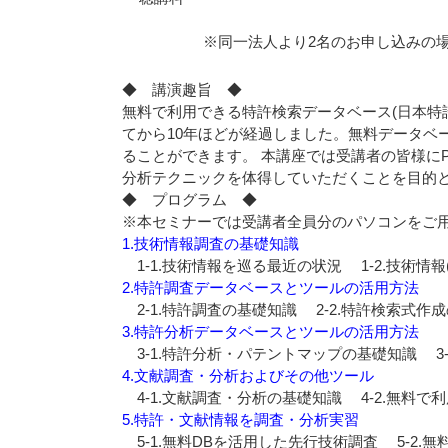
※同一法人より2名のお申し込みの場合
◆ 講演趣旨 ◆
無料で利用できる特許検索データベース(日本特許電子図書館
てから10年ほどが経過しました。無料データベ
ることができます。 本講座では受講者の皆様にPC
分析テクニックを体得していただくことを目的
◆ プログラム ◆
※本セミナーでは受講者全員分のパソコンをご
1.技術情報調査の基礎知識
1-1.技術情報を巡る最近の状況 1-2.技術情報
2.特許調査データベースとツールの活用方法
2-1.特許調査の基礎知識 2-2.特許検索式作
3.特許分析データベースとツールの活用方法
3-1.特許分析・パテントマップの基礎知識 3-
4.文献調査・分析およびその他ツール
4-1.文献調査・分析の基礎知識 4-2.無料
5.特許・文献情報を調査・分析実習
5-1.無料DBを活用した先行技術調査 5-2