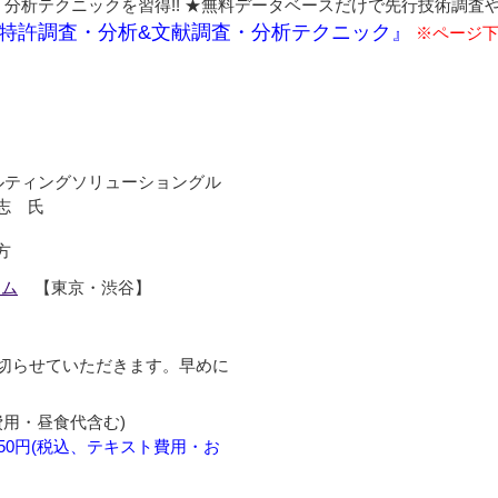
分析テクニックを習得!! ★無料データベースだけで先行技術調査や
特許調査・分析&文献調査・分析テクニック』
※ページ
。
サルティングソリューショングル
志 氏
方
ーム
【東京・渋谷】
め切らせていただきます。早めに
費用・昼食代含む)
050円(税込、テキスト費用・お