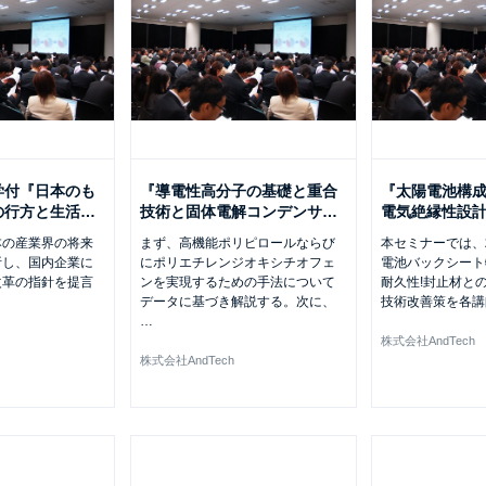
学付『日本のも
『導電性高分子の基礎と重合
『太陽電池構
の行方と生活
…
技術と固体電解コンデンサ
…
電気絶縁性設
本の産業界の将来
まず、高機能ポリピロールならび
本セミナーでは、
析し、国内企業に
にポリエチレンジオキシチオフェ
電池バックシート
改革の指針を提言
ンを実現するための手法について
耐久性!封止材と
。
データに基づき解説する。次に、
技術改善策を各講
…
株式会社AndTech
株式会社AndTech