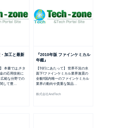
礎・加工と最新
『2010年版 ファインケミカル
年鑑』
】 本書では,チタ
【刊行にあたって】 世界不況の水
金の応用技術に
面下!ファインケミカル業界激震の
て広範な分野での
全貌!!国内唯一のファインケミカル
関して豊
…
業界の動向や貴重な製品
…
株式会社AndTech