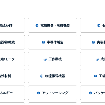
/検査/分析
電機機器・制御機器
器/顕微鏡
半導体製造
実装
達/モータ
工作機械
成
能性材料
物流搬送機器
工
ネルギー
アウトソーシング
パッケ