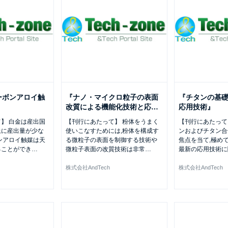
ーボンアロイ触
『ナノ・マイクロ粒子の表面
『チタンの基
改質による機能化技術と応
…
応用技術』
】 白金は産出国
【刊行にあたって】 粉体をうまく
【刊行にあたって
上に産出量が少な
使いこなすためには,粉体を構成す
ンおよびチタン合
ンアロイ触媒は天
る微粒子の表面を制御する技術や
焦点を当て,極め
ることができ
…
微粒子表面の改質技術は非常
…
最新の応用技術に
株式会社AndTech
株式会社AndTech