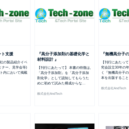
ント支援
『高分子添加剤の基礎化学と
『無機高分子
材料設計 』
では御社の製品紹介イベ
【刊行にあたって
ミナー、見学会等)
究会設立30年の
【刊行にあたって】 本書の特徴は,
eサイト内において掲載
く『無機高分子の
「高分子添加剤」を「高分子添加
本を出版すること
剤化学」として認知してもらうた
めに初めて試みた構成からな
…
株式会社AndTech
株式会社AndTech