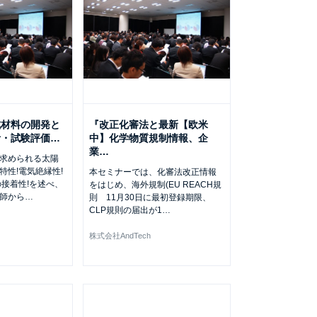
成材料の開発と
『改正化審法と最新【欧米
計・試験評価
…
中】化学物質規制情報、企
業
…
求められる太陽
特性!電気絶縁性!
本セミナーでは、化審法改正情報
の接着性!を述べ、
をはじめ、海外規制(EU REACH規
師から
…
則 11月30日に最初登録期限、
CLP規則の届出が1
…
株式会社AndTech