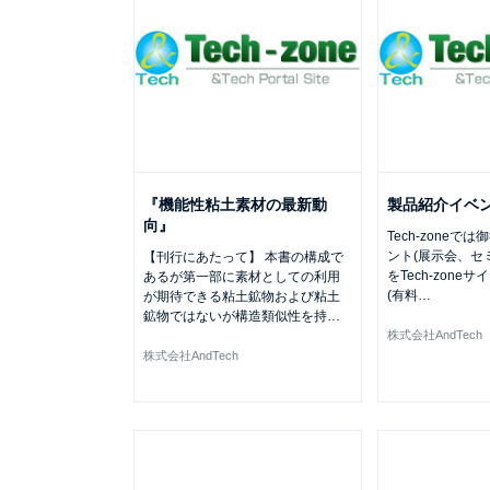
『機能性粘土素材の最新動
製品紹介イベ
向』
Tech-zone
ント(展示会、セ
【刊行にあたって】 本書の構成で
をTech-zon
あるが第一部に素材としての利用
(有料
…
が期待できる粘土鉱物および粘土
鉱物ではないが構造類似性を持
…
株式会社AndTech
株式会社AndTech