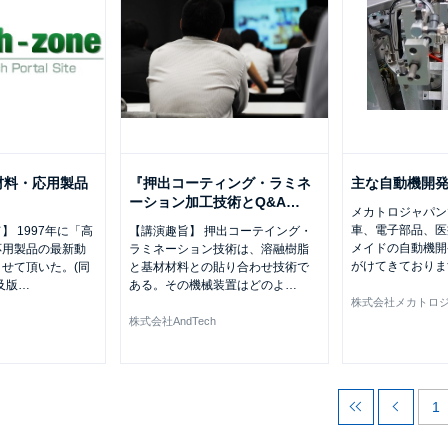
材料・応用製品
『押出コーティング・ラミネ
主な自動機開
』
ーション加工技術とQ&A
…
メカトロジャパン
車、電子部品、医
 1997年に「高
【講演趣旨】 押出コーテイング・
メイドの自動機開
応用製品の最新動
ラミネーション技術は、溶融樹脂
がけてきておりま
せて頂いた。(同
と基材材料との貼り合わせ技術で
及版
…
ある。その機械装置はどのよ
…
株式会社メカトロ
株式会社AndTech
1