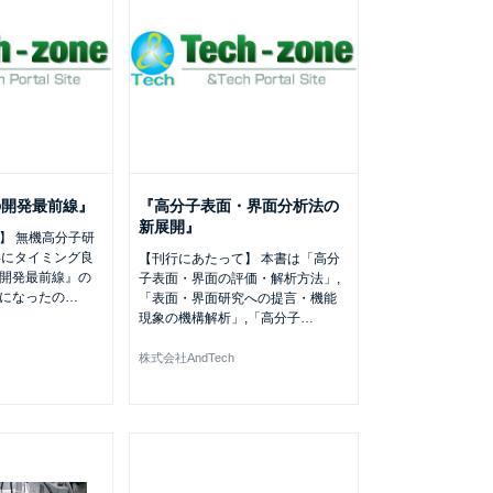
の開発最前線』
『高分子表面・界面分析法の
新展開』
】 無機高分子研
年にタイミング良
【刊行にあたって】 本書は「高分
開発最前線』の
子表面・界面の評価・解析方法」,
になったの
…
「表面・界面研究への提言・機能
現象の機構解析」,「高分子
…
株式会社AndTech