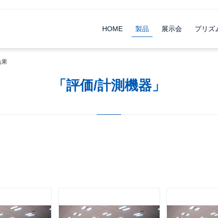
HOME
製品
展示会
プリズ
結果
「評価/計測機器」