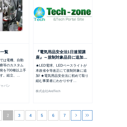
発一覧
『電気用品安全法1日速習講
座』～規制対象品目に追加
…
では電機、自動
療等のカスタム
★LED電球、LEDベースライトが
発を700種以上手
本政省令等改正にて規制対象に追
す。組立、
…
加! ★電気用品安全法に初めて取り
組む事業者にわかりやす
…
ジャパン
株式会社AndTech
2
3
4
5
6
7