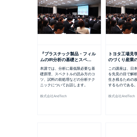
『プラスチック製品・フィル
トヨタ工場見
ムのIR分析の基礎とスペ
…
のづくり産業
本講では、分析に最低限必要な基
この講座は、日
礎原理、スペクトルの読み方のコ
を先見の目で解
ツ、試料の前処理などの分析テク
生き残るための
ニックについてお話します。
するものである
株式会社AndTech
株式会社AndTech