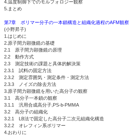
4.温度制御下でのモルフォロジー観察
5.まとめ
第7章 ポリマー分子の一本鎖構造と組織化過程のAFM観察
(小野昇子)
1.はじめに
2.原子間力顕微鏡の基礎
2.1 原子間力顕微鏡の原理
2.2 動作方式
2.3 測定技術の課題と具体的解決策
2.3.1 試料の固定方法
2.3.2 測定雰囲気・測定条件・測定方法
2.3.3 ノイズの除去方法
3.原子間力顕微鏡を用いた高分子の観察
3.1 高分子一本鎖の観察
3.1.1 汎用合成高分子,PS-b-PMMA
3.2 高分子の組織化
3.2.1 LB法で固定した高分子二次元組織化構造
3.2.2 オレフィン系ポリマー
4.おわりに