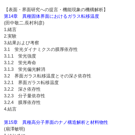
【表面・界面研究への提言・機能現象の機構解析】
第14章 異種固体界面におけるガラス転移温度
(田中敬二,長村利彦)
1.緒言
2.実験
3.結果および考察
3.1 蛍光ダイナミクスの膜厚依存性
3.1.1 蛍光強度
3.1.2 蛍光寿命
3.1.3 蛍光偏光解消
3.2 界面ガラス転移温度とその深さ依存性
3.2.1 界面ガラス転移温度
3.2.2 深さ依存性
3.2.3 分子量依存性
3.2.4 膜厚依存性
4.結言
第15章 異種高分子界面のナノ構造解析と材料物性
(扇澤敏明)