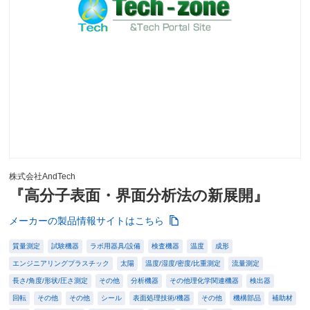
株式会社AndTech
『高分子表面・界面分析法の新展開』
メーカーの製品情報サイトはこちら
質量測定
試験機器
ラボ用器具/設備
検査機器
温度
成形
エンジニアリングプラスチック
太陽
温度/湿度/密度/比重測定
流量測定
長さ/角度/形状/圧さ測定
その他
分析機器
その他理化学関連機器
検出器
回転
その他
その他
シール
表面処理技術/機器
その他
機構部品
補助材