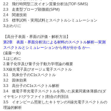
2.2 飛行時間型二次イオン質量分析法(TOF-SIMS)
2.3 走査型プローブ顕微鏡(SPM)
2.4 関連技術
2.5 標準試料・実用試料とスペクトルシミュレーション
3.おわりに
【高分子表面・界面の評価・解析方法】
第2章 表面・界面分析法による材料のスペクトル解析―実測
スペクトルとシミュレーションから何が分かる か―
(遠藤一央)
1.はじめに
2.量子化学及び量子分子動力学理論の概要
3.X線光電子及びオージェ電子スペクトル
3.1 気体分子のC1sスペクトル
3.2 固体効果
3.3 高分子のC1sスペクトル解析
3.4 価電子帯光電子スペクトルを用いた炭素同素体薄膜の(ダ
イヤモンド/グラファイト)割合の判別法
3.5 イオンビーム照射したキトサンのX線光電子スペクトルの
理論的解析