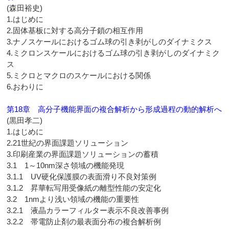
(森田裕史)
1.はじめに
2.固体基板に対する高分子鎖の相互作用
3.ナノスケールにおけるゴム球の引き剥がしのダイナミクス
4.ミクロンスケールにおけるゴム球の引き剥がしのダイナミク
ス
5.ミクロとマクロのスケールにおける関係
6.おわりに
第18章 高分子機能界面の複合解析から形成過程の動的解析へ
(黒田孝二)
1.はじめに
2.21世紀の界面課題ソリューション
3.印刷産業の界面課題ソリューションの蓄積
3.1 1～10nm深さ領域の機能発現
3.1.1 UV硬化保護膜の表面滑り不良対策例
3.1.2 昇華転写用受像紙の離型性能の安定化
3.2 1nmより浅い領域の機能の重要性
3.2.1 液晶カラーフィルター表示不良改善事例
3.2.2 帯電防止剤の最表面分布の複合解析例