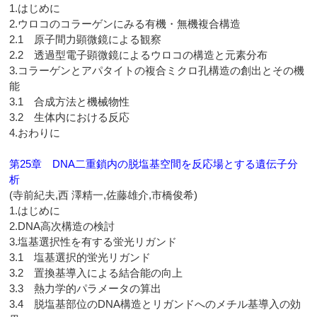
1.はじめに
2.ウロコのコラーゲンにみる有機・無機複合構造
2.1 原子間力顕微鏡による観察
2.2 透過型電子顕微鏡によるウロコの構造と元素分布
3.コラーゲンとアパタイトの複合ミクロ孔構造の創出とその機
能
3.1 合成方法と機械物性
3.2 生体内における反応
4.おわりに
第25章 DNA二重鎖内の脱塩基空間を反応場とする遺伝子分
析
(寺前紀夫,西 澤精一,佐藤雄介,市橋俊希)
1.はじめに
2.DNA高次構造の検討
3.塩基選択性を有する蛍光リガンド
3.1 塩基選択的蛍光リガンド
3.2 置換基導入による結合能の向上
3.3 熱力学的パラメータの算出
3.4 脱塩基部位のDNA構造とリガンドへのメチル基導入の効