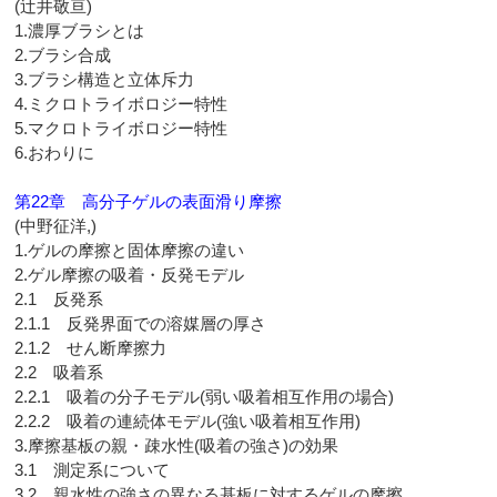
(辻井敬亘)
1.濃厚ブラシとは
2.ブラシ合成
3.ブラシ構造と立体斥力
4.ミクロトライボロジー特性
5.マクロトライボロジー特性
6.おわりに
第22章 高分子ゲルの表面滑り摩擦
(中野征洋,)
1.ゲルの摩擦と固体摩擦の違い
2.ゲル摩擦の吸着・反発モデル
2.1 反発系
2.1.1 反発界面での溶媒層の厚さ
2.1.2 せん断摩擦力
2.2 吸着系
2.2.1 吸着の分子モデル(弱い吸着相互作用の場合)
2.2.2 吸着の連続体モデル(強い吸着相互作用)
3.摩擦基板の親・疎水性(吸着の強さ)の効果
3.1 測定系について
3.2 親水性の強さの異なる基板に対するゲルの摩擦