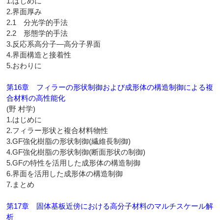
1.はじめに
2.界面厚み
2.1 分光学的手法
2.2 形態学的手法
3.反応系高分子―高分子界面
4.界面構造と接着性
5.おわりに
第16章 フィラーの形状制御および成形体の構造制御による複
合材料の高性能化
(野 村学)
1.はじめに
2.フィラー形状と複合材料物性
3.GF強化樹脂の形状制御(繊維長制御)
4.GF強化樹脂の形状制御(断面形状の制御)
5.GFの特性を活用した成形体の構造制御
6.界面を活用した成形体の構造制御
7.まとめ
第17章 固体基板近傍における高分子材料のマルチスケール解
析