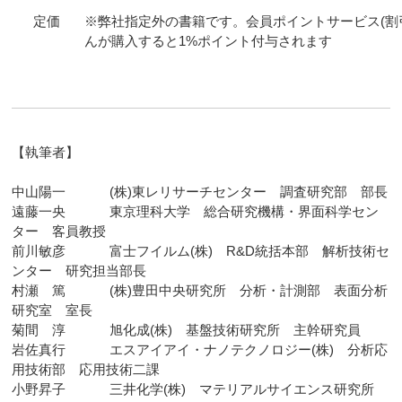
定価
※弊社指定外の書籍です。会員ポイントサービス(割
んが購入すると1%ポイント付与されます
【執筆者】
中山陽一 (株)東レリサーチセンター 調査研究部 部長
遠藤一央 東京理科大学 総合研究機構・界面科学セン
ター 客員教授
前川敏彦 富士フイルム(株) R&D統括本部 解析技術セ
ンター 研究担当部長
村瀬 篤 (株)豊田中央研究所 分析・計測部 表面分析
研究室 室長
菊間 淳 旭化成(株) 基盤技術研究所 主幹研究員
岩佐真行 エスアイアイ・ナノテクノロジー(株) 分析応
用技術部 応用技術二課
小野昇子 三井化学(株) マテリアルサイエンス研究所