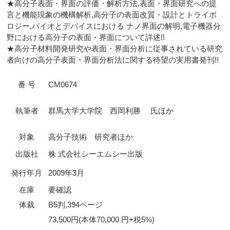
★高分子表面・界面の評価・解析方法,表面・界面研究への提
言と機能現象の機構解析,高分子の表面改質・設計とトライボ
ロジー,バイオとデバイスにおける ナノ界面の解明,電子機器分
野における高分子の表面・界面について詳述!!
★高分子材料開発研究や表面・界面分析に従事されている研究
者向けの高分子表面・界面分析法に関する待望の実用書発刊!!
番 号
CM0674
執筆者
群馬大学大学院 西岡利勝 氏ほか
対象
高分子技術 研究者ほか
出版社
株 式会社シーエムシー出版
発行年月
2009年3月
在庫
要確認
体裁
B5判,394ページ
73,500円(本体70,000 円+税5%)