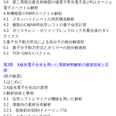
3.6 第二周期元素含有物質の価電子帯光電子及びKLLオージェ
電子スペクトル解析
4.有機物質のNMRスペクトル解析
4.1 メタンハイドレートの局所構造解析
4.2 糖類のC核NMR化学シフトの量子化学計算
4.3 ポリスチレン・ポリイソプレンブロック共重合体のダイ
ナミクス
5.量子分子動力学法による高分子の熱分解過程
5.1 量子分子動力学法とポリマーの熱分解過程
5.2 TOF-SIMSスペクトル
第3章 X線光電子分光を用いた薄膜材料解析の最新技術と応
用
(前川敏彦)
1.はじめに
2.X線光電子分光法の原理
3.解析技術と事例
3.1 化学シフトとマイクロ機能を用いた解析
3.2 薄膜内の素材分布解析
3.2.1 低角斜め切削/イメージング法
3.2.2 イオンスパッター法