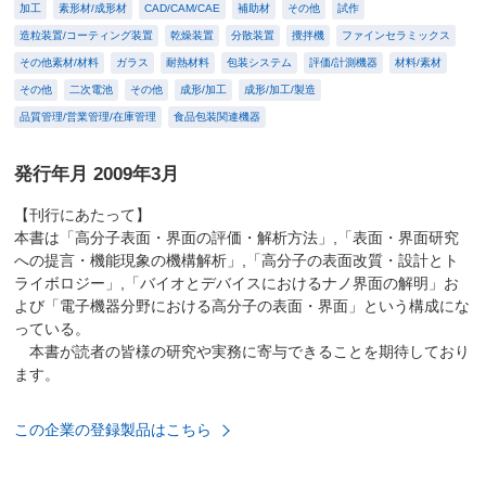
加工
素形材/成形材
CAD/CAM/CAE
補助材
その他
試作
造粒装置/コーティング装置
乾燥装置
分散装置
攪拌機
ファインセラミックス
その他素材/材料
ガラス
耐熱材料
包装システム
評価/計測機器
材料/素材
その他
二次電池
その他
成形/加工
成形/加工/製造
品質管理/営業管理/在庫管理
食品包装関連機器
発行年月 2009年3月
【刊行にあたって】
本書は「高分子表面・界面の評価・解析方法」,「表面・界面研究
への提言・機能現象の機構解析」,「高分子の表面改質・設計とト
ライボロジー」,「バイオとデバイスにおけるナノ界面の解明」お
よび「電子機器分野における高分子の表面・界面」という構成にな
っている。
本書が読者の皆様の研究や実務に寄与できることを期待しており
ます。
この企業の登録製品はこちら