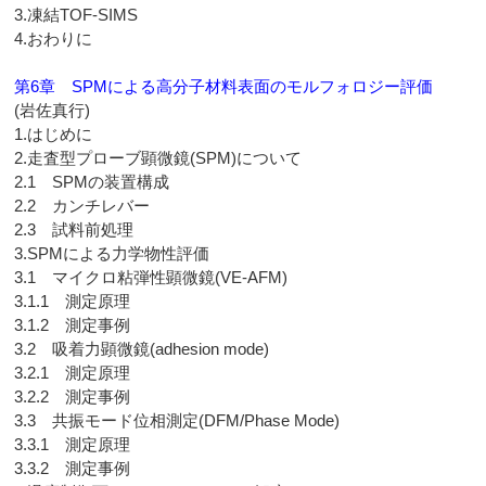
3.凍結TOF-SIMS
4.おわりに
第6章 SPMによる高分子材料表面のモルフォロジー評価
(岩佐真行)
1.はじめに
2.走査型プローブ顕微鏡(SPM)について
2.1 SPMの装置構成
2.2 カンチレバー
2.3 試料前処理
3.SPMによる力学物性評価
3.1 マイクロ粘弾性顕微鏡(VE-AFM)
3.1.1 測定原理
3.1.2 測定事例
3.2 吸着力顕微鏡(adhesion mode)
3.2.1 測定原理
3.2.2 測定事例
3.3 共振モード位相測定(DFM/Phase Mode)
3.3.1 測定原理
3.3.2 測定事例