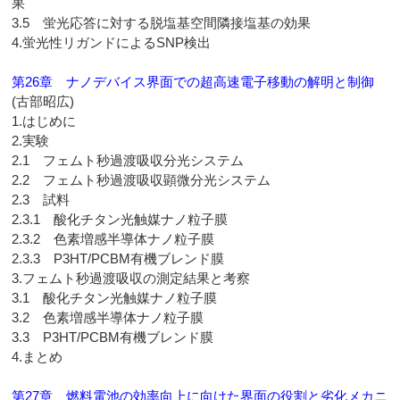
果
3.5 蛍光応答に対する脱塩基空間隣接塩基の効果
4.蛍光性リガンドによるSNP検出
第26章 ナノデバイス界面での超高速電子移動の解明と制御
(古部昭広)
1.はじめに
2.実験
2.1 フェムト秒過渡吸収分光システム
2.2 フェムト秒過渡吸収顕微分光システム
2.3 試料
2.3.1 酸化チタン光触媒ナノ粒子膜
2.3.2 色素増感半導体ナノ粒子膜
2.3.3 P3HT/PCBM有機ブレンド膜
3.フェムト秒過渡吸収の測定結果と考察
3.1 酸化チタン光触媒ナノ粒子膜
3.2 色素増感半導体ナノ粒子膜
3.3 P3HT/PCBM有機ブレンド膜
4.まとめ
第27章 燃料電池の効率向上に向けた界面の役割と劣化メカニ