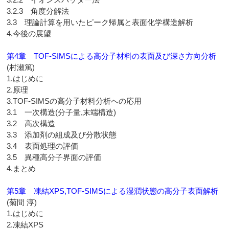
3.2.3 角度分解法
3.3 理論計算を用いたピーク帰属と表面化学構造解析
4.今後の展望
第4章 TOF-SIMSによる高分子材料の表面及び深さ方向分析
(村瀬篤)
1.はじめに
2.原理
3.TOF-SIMSの高分子材料分析への応用
3.1 一次構造(分子量,末端構造)
3.2 高次構造
3.3 添加剤の組成及び分散状態
3.4 表面処理の評価
3.5 異種高分子界面の評価
4.まとめ
第5章 凍結XPS,TOF-SIMSによる湿潤状態の高分子表面解析
(菊間 淳)
1.はじめに
2.凍結XPS