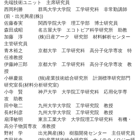
先端技術ユニット 主席研究員
西岡利勝 群馬大学大学院 工学研究科 非常勤講師
(前・出光興産(株))
佐藤春実 関西学院大学 理工学部 博士研究員
森田成昭 名古屋大学 エコトピア科学研究所 助教
加藤 淳 (株)日産アーク 研究部 材料解析センター
主管研究員
青木裕之 京都大学 工学研究科 高分子化学専攻 特
任准教授
伊藤紳三郎 京都大学 工学研究科 高分子化学専攻 教
授
小林慶規 (独)産業技術総合研究所 計測標準研究部門
研究室長(材料分析研究室)
小寺 賢 神戸大学 大学院工学研究科 応用化学専
攻 助教
田中敬二 九州大学大学院 工学研究院 教授
長村利彦 九州大学大学院 工学研究院 教授
扇澤敏明 東京工業大学 大学院理工学研究科 有機・
高分子物質専攻 准教授
野村 学 出光興産(株) 樹脂開発センター 主任研究員
森田裕史 (独)産業技術総合研究所 ナノテクノロジー研