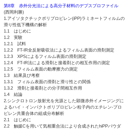
第8章 赤外分光法による高分子材料のデプスプロファイル
(西岡利勝)
1.アイソタクチックポリプロピレン(iPP)ラミネートフィルムの
滑り性低下機構の解析
1.1 はじめに
1.2 実験
1.2.1 試料
1.2.2 FT-IR全反射吸収法によるフィルム表面の滑剤測定
1.2.3 XPSによるフィルム表面の滑剤測定
1.2.4 FT-IR法による滑剤と接着剤との相互作用の測定
1.2.5 フィルム表面の動摩擦力の測定
1.3 結果及び考察
1.3.1 フィルム表面の滑剤と滑り性との関係
1.3.2 滑剤と接着剤との分子間相互作用
1.4 結論
2.シンクロトロン放射光を光源とした顕微赤外イメージングに
よるハイ・インパクトポリプロピレン粒子内のエチレン-プロ
ピレン共重合体の組成分布解析
2.1 はじめに
2.2 触媒Cを用いて気相重合法により合成されたhiPPパウダ