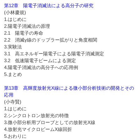
第12章 陽電子消滅法による高分子の研究
(小林慶規)
1.はじめに
2.陽電子消滅法の原理
2.1 陽電子の寿命
2.2 消滅γ線のドップラー拡がりと角度相関
3.実験法
3.1 高エネルギー陽電子による陽電子消滅測定
3.2 低速陽電子ビームによる測定
4.陽電子消滅法の高分子への応用例
5.まとめ
第13章 高輝度放射光X線による微小部分析技術の開発とその
応用
(小寺賢)
1.はじめに
2.シンクロトロン放射光の特徴
3.微小部分析用プローブとしての放射光X線
4.放射光マイクロビームX線回折
5.おわりに