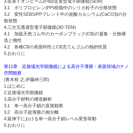
3.収束イオンビーム(FIB)/走査型電子顕微鏡(SEM)
3.1 ポリプロピレン(PP)樹脂中のシリカ粒子の分散状態
3.2 変性SEBS/PPブレンド中の炭酸カルシウム(CaCO3)の分
散状態
4.三次元透過型電子顕微鏡(3D-TEM)
4.1 加硫天然ゴム中のカーボンブラック(CB)の凝集・分散構
造と物性
4.2 各種CBの表面特性とCB充てんゴムの熱的性質
5.おわりに
第11章 近接場光学顕微鏡による高分子薄膜・表面領域のナノ
空間観察
(青木裕 之,伊藤紳三郎)
1.はじめに
2.近接場光学顕微鏡
3.高分子材料の構造解析
3.1 単一高分子鎖の直接観察
3.2 高分子超薄膜の相分離
4.延伸下における単一高分子鎖レベル変形挙動
5.おわりに