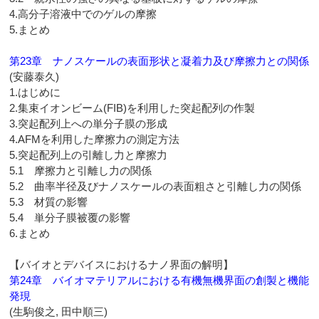
4.高分子溶液中でのゲルの摩擦
5.まとめ
第23章 ナノスケールの表面形状と凝着力及び摩擦力との関係
(安藤泰久)
1.はじめに
2.集束イオンビーム(FIB)を利用した突起配列の作製
3.突起配列上への単分子膜の形成
4.AFMを利用した摩擦力の測定方法
5.突起配列上の引離し力と摩擦力
5.1 摩擦力と引離し力の関係
5.2 曲率半径及びナノスケールの表面粗さと引離し力の関係
5.3 材質の影響
5.4 単分子膜被覆の影響
6.まとめ
【バイオとデバイスにおけるナノ界面の解明】
第24章 バイオマテリアルにおける有機無機界面の創製と機能
発現
(生駒俊之, 田中順三)