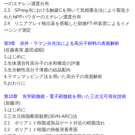
ーのエチレン濃度分布
2.3 SPring-8における触媒Cを用いて気相重合法により製造さ
れたhiPPパウダーのエチレン濃度分布
2.4 リニアアレイ検出器を搭載した顕微FT-IR装置によるイメ
ージング測定
第9章 赤外・ラマン分光法による高分子材料の表面解析
(佐藤春実,森田成昭)
1.はじめに
2.生体適合性高分子の水和構造の評価
3.生分解性高分子薄膜の結晶配向
4.ラマンマッピング法を用いた高分子の表面解析
5.おわりに
第10章 光学顕微鏡・電子顕微鏡を用いた三次元可視化技術
(加藤淳)
1.はじめに
2.三次元樹脂断面観察(3D/N-ARC)法
2.1 ポリアミド樹脂成形品ゲート付近の樹脂流れ
2.2 ポリアミド樹脂の熱板溶着界面