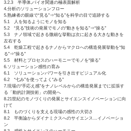
3.2.3 半導体,バイオ関連の極表面解析
4.分析のソリューションフロー
5.熟練者の眼線で“見る”⇒“知る”を科学の目で追跡する
5.1 人を知るようにモノを知る
5.2 “見る”技術の発展でモノの“動きを知る”⇒“操る”
5.3 ナノ領域で起きる微細な挙動は次に起きる大きな動きを
左右する
5.4 乾燥工程で起きるナノからマクロへの構造発展挙動を“知
る”⇒“操る”
5.5 材料とプロセスのハーモニーでモノを“操る”
6.ソリューション感性の育み
6.1 ソリューションパワーを引き出すビジュアル化
6.2 “七み”を使ってよく“みる”
7.現場の“手応え感”をナノレベルからの構造発展までに拡張す
る「動的計測技術」の開発へ
8.21世紀のモノづくりの発展とサイエンスイノベーションに向
けて
8.1 ものづくりを支える現場の感性の大切さ
8.2 平衡論からダイナミクスへのサイエンス…イノベーショ
ン
8.3 感性とサイエンスのハーモニー