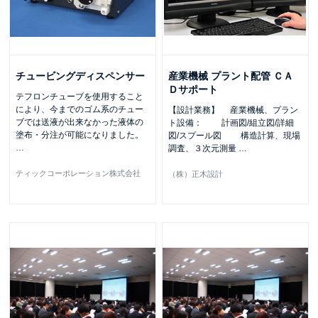
チュービングディスペンサー
産業機械 プラント配管 ＣＡ
Ｄサポート
テフロンチューブを使用すること
により、今までのゴム系のチュー
【設計業務】 産業機械、プラン
ブでは送液が出来なかった液体の
ト設備： 計画図/組立図/詳細
塗布・分注が可能になりました。
図/スプール図 構造計算、現場
…
調査、３次元測量
…
ティックコーポレーション株式会社
（株）正木設計