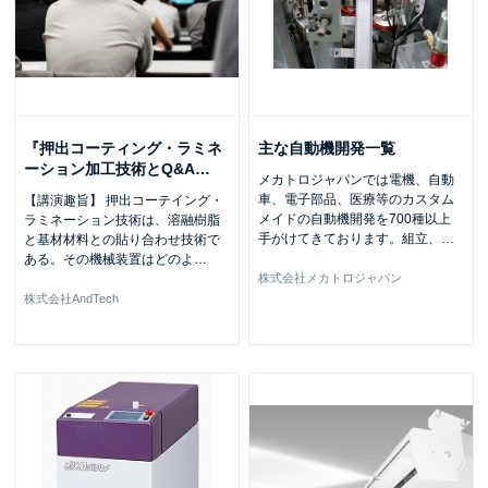
『押出コーティング・ラミネ
主な自動機開発一覧
ーション加工技術とQ&A
…
メカトロジャパンでは電機、自動
車、電子部品、医療等のカスタム
【講演趣旨】 押出コーテイング・
メイドの自動機開発を700種以上
ラミネーション技術は、溶融樹脂
手がけてきております。組立、
…
と基材材料との貼り合わせ技術で
ある。その機械装置はどのよ
…
株式会社メカトロジャパン
株式会社AndTech