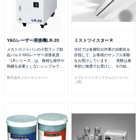
YAGレーザー溶接機LR-20
ミストツイスターＲ
メカトロジャパンの小型ランプ励
当社では各種吐出作業の自動化を
起パルスYAGレーザー溶接装置
目指して、お客様のサンプル実験
「LRシリーズ」は、複雑な操作や
をお受けしています。 実験は基
熟練を必要としないシンプルで
…
本的に無償でお受けし、その結
…
株式会社メカトロジャパン
スプレーイングシステムスジャパン
（同）