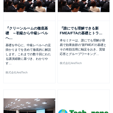
『クリーンルームの徹底基
『誰にでも理解できる新
礎 ～初級から中級レベル
FMEA/FTAの基礎とトラ
…
へ
…
本セミナーは、誰にでも理解が容
易で効果抜群の“新FMEA”の基礎と
基礎を中心に、中級レベルへの足
その有効活用に軸足をおき、質疑
掛かりまでを含めて徹底的に解説
応答とグループワーキング
…
します。これまでの数十回にわた
る講演経験に基づき、わかりや
す
…
株式会社AndTech
株式会社AndTech