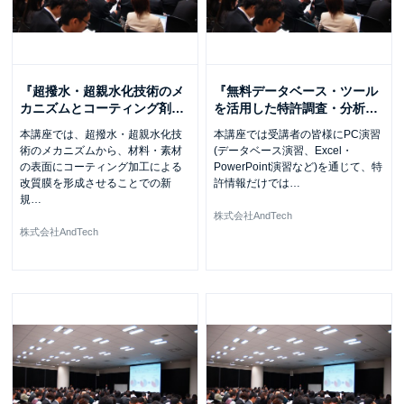
『超撥水・超親水化技術のメ
『無料データベース・ツール
カニズムとコーティング剤
…
を活用した特許調査・分析
…
本講座では、超撥水・超親水化技
本講座では受講者の皆様にPC演習
術のメカニズムから、材料・素材
(データベース演習、Excel・
の表面にコーティング加工による
PowerPoint演習など)を通じて、特
改質膜を形成させることでの新
許情報だけでは
…
規
…
株式会社AndTech
株式会社AndTech