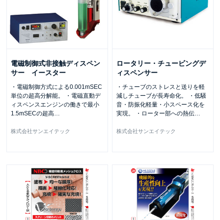
電磁制御式非接触ディスペン
ロータリー・チュービングデ
サー イースター
ィスペンサー
・電磁制御方式による0.001mSEC
・チューブのストレスと送りを軽
単位の超高分解能。 ・電磁直動デ
減しチューブが長寿命化。 ・低騒
ィスペンスエンジンの働きで最小
音・防振化軽量・小スペース化を
1.5mSECの超高
…
実現。 ・ローター部への熱伝
…
株式会社サンエイテック
株式会社サンエイテック