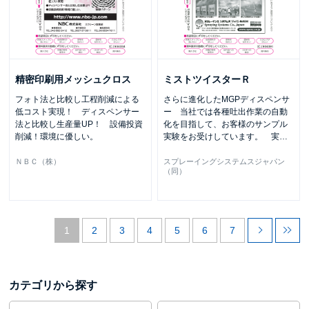
精密印刷用メッシュクロス
ミストツイスターＲ
フォト法と比較し工程削減による
さらに進化したMGPディスペンサ
低コスト実現！ ディスペンサー
ー 当社では各種吐出作業の自動
法と比較し生産量UP！ 設備投資
化を目指して、お客様のサンプル
削減！環境に優しい。
実験をお受けしています。 実
…
ＮＢＣ（株）
スプレーイングシステムスジャパン
（同）
1
2
3
4
5
6
7
カテゴリから探す