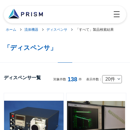
toggle
navigatio
ホーム
流体機器
ディスペンサ
「すべて」製品検索結果
「ディスペンサ」
ディスペンサ一覧
138
20件
対象件数
件
表示件数：