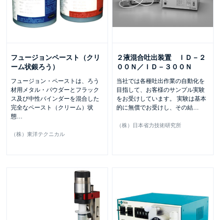
フュージョンペースト（クリ
２液混合吐出装置 ＩＤ－２
ーム状銀ろう）
００Ｎ／ＩＤ－３００Ｎ
フュージョン・ペーストは、ろう
当社では各種吐出作業の自動化を
材用メタル・パウダーとフラック
目指して、お客様のサンプル実験
ス及び中性バインダーを混合した
をお受けしています。 実験は基本
完全なペースト（クリーム）状
的に無償でお受けし、その結
…
態
…
（株）日本省力技術研究所
（株）東洋テクニカル