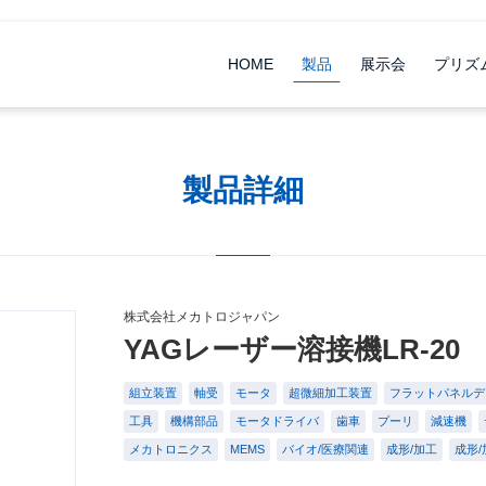
HOME
製品
展示会
プリズ
製品詳細
株式会社メカトロジャパン
YAGレーザー溶接機LR-20
組立装置
軸受
モータ
超微細加工装置
フラットパネルデ
工具
機構部品
モータドライバ
歯車
プーリ
減速機
メカトロニクス
MEMS
バイオ/医療関連
成形/加工
成形/