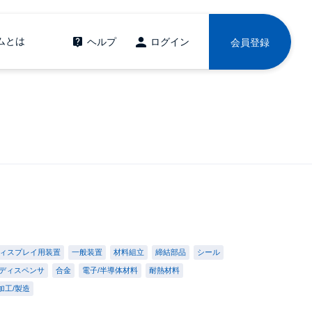
ムとは
ヘルプ
ログイン
会員登録
ィスプレイ用装置
一般装置
材料組立
締結部品
シール
ディスペンサ
合金
電子/半導体材料
耐熱材料
加工/製造