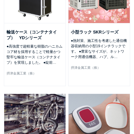
輸送ケース（コンテナタイ
小型ラック SKRシリーズ
プ） YDシリーズ
●熱対策、施工性を考慮した通信機
器収納用の小型19インチラックで
●高強度で超軽量な樹脂のハニカム
す。 ●豊富なサイズが、ネットワ
コア材を採用することで軽量かつ
ーク用通信機器、ハブ、ル
…
堅牢な輸送ケース（コンテナタイ
プ）を実現しました。 ●錠前
…
摂津金属工業（株）
摂津金属工業（株）