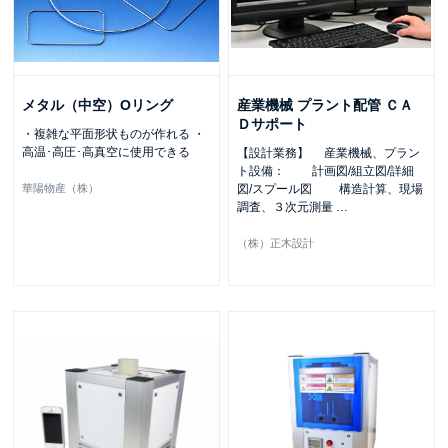
メタル（中空）Oリング
産業機械 プラント配管 ＣＡ
Ｄサポート
・複雑な平面形状ものが作れる ・
高温･高圧･高真空に使用できる
【設計業務】 産業機械、プラン
ト設備： 計画図/組立図/詳細
華陽物産（株）
図/スプール図 構造計算、現場
調査、３次元測量
…
（株）正木設計