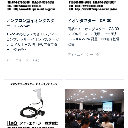
ノンフロン型イオンダスタ
イオンダスター CA-30
ー IC-2-Set
商品名：イオンダスター CA-30
ノズル径：Φ1.2 使用エアー圧力：
IC-2-Setのセット内容 ハンディー
0.2～0.45MPa 質量：220g（乾電
コンプレッサー イオンダスターガ
池使
…
ン コイルホース 専用ACアダプタ
ー 中空糸ライ
…
アイ・エイ・シー（株）
アイ・エイ・シー（株）