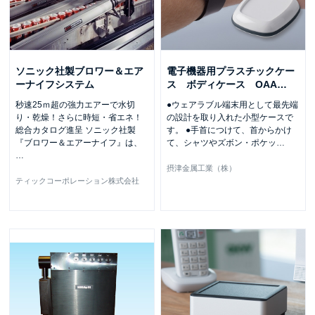
ソニック社製ブロワー＆エア
電子機器用プラスチックケー
ーナイフシステム
ス ボディケース OAA
…
秒速25ｍ超の強力エアーで水切
●ウェアラブル端末用として最先端
り・乾燥！さらに時短・省エネ！
の設計を取り入れた小型ケースで
総合カタログ進呈 ソニック社製
す。 ●手首につけて、首からかけ
『ブロワー＆エアーナイフ』は、
て、シャツやズボン・ポケッ
…
…
摂津金属工業（株）
ティックコーポレーション株式会社