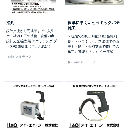
治具
簡単に早く…セラミックパテ
施工
設計支援から完成品まで一貫生
産 社内加工の技術・設備内容：
・現場での施工可能！(出張費別
設計支援/金型製作/エッチング/プ
途）・セラミックパテ単体での販
レス/端面処理（バレル及びシ
…
売も可能！・母材支給で弊社での
施工も可能！ とにかく一度試し
…
（株）メルテック
株式会社マーテック