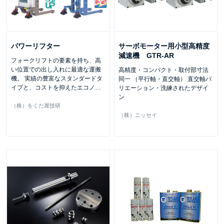
パワーリフター
サーボモーター用小型高精度
減速機 GTR-AR
フォークリフトの要素を持ち、高
い位置での出し入れに最適な運搬
高精度・コンパクト・取付部寸法
機。 実績の豊富なスタンダードタ
同一 （平行軸・直交軸） 直交軸バ
イプと、コストを抑えたエコノ
…
リエーション・洗練されたデザイ
ン
（株）をくだ屋技研
（株）ニッセイ