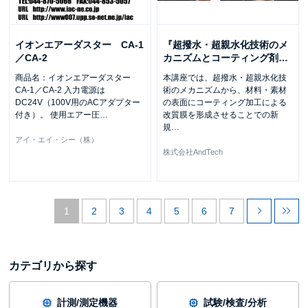
イオンエアーダスター CA-1
『超撥水・超親水化技術のメ
／CA-2
カニズムとコーティング剤
…
商品名：イオンエアーダスター
本講座では、超撥水・超親水化技
CA-1／CA-2 入力電源は
術のメカニズムから、材料・素材
DC24V（100V用のACアダプター
の表面にコーティング加工による
付き）。 使用エアー圧
…
改質膜を形成させることでの新
規
…
アイ・エイ・シー（株）
株式会社AndTech
1
2
3
4
5
6
7
カテゴリから探す
計測/測定機器
試験/検査/分析