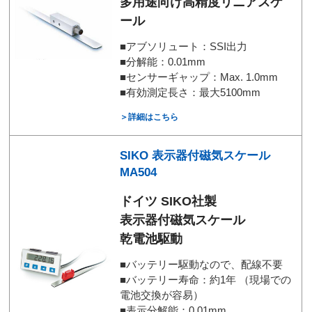
多用途向け高精度リニアスケ
ール
■アブソリュート：SSI出力
■分解能：0.01mm
■センサーギャップ：Max. 1.0mm
■有効測定長さ：最大5100mm
＞詳細はこちら
SIKO 表示器付磁気スケール
MA504
ドイツ SIKO社製
表示器付磁気スケール
乾電池駆動
■バッテリー駆動なので、配線不要
■バッテリー寿命：約1年 （現場での
電池交換が容易）
■表示分解能：0.01mm