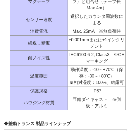
マグテープ
プ）と組合せ（テープ長
Max.4m）
選択したカウンタ周波数に
センサー速度
よる
消費電流
Max. 25mA ※無負荷時
±0.001mmまたは±1インクリ
繰返し精度
メント
IEC6100-6-2, Class3 ※CE
耐ノイズ性
マーキング
動作温度：-10～+70℃（保
温度範囲
存：-30～+80℃）
※相対湿度：100%、結露可
保護規格
IP67
亜鉛ダイキャスト ※側
ハウジング材質
板：アルミ
◆差動トランス 製品ラインナップ