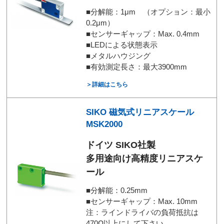
■分解能：1μm （オプション：最小
0.2μm）
■センサーギャップ：Max. 0.4mm
■LEDによる状態表示
■メタルハウジング
■有効測定長さ：最大3900mm
＞詳細はこちら
SIKO 磁気式リニアスケール
MSK2000
ドイツ SIKO社製
多用途向け高精度リニアスケ
ール
■分解能：0.25mm
■センサーギャップ：Max. 10mm
注：ラインドライバの負荷抵抗は
470Ω以上にして下さい