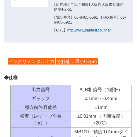
【所在地】〒554-8691大阪府大阪市此花区
島屋4-2-51
【電話番号】06-6465-5561 【FAX番号】06-
6465-5921
【URL】
http://www.santest.co.jp/ja/
インクリメンタル出力
分解能：最小0.2μm
◆仕様
出力信号
A, B相信号（4逓倍）
ギャップ
0.1mm～0.4mm
横方向許容偏差
±1mm
精度（L=テープ全長
±0.01mm （周囲温度：
（m））
+20℃）
MB100（精度0.01mmタイ