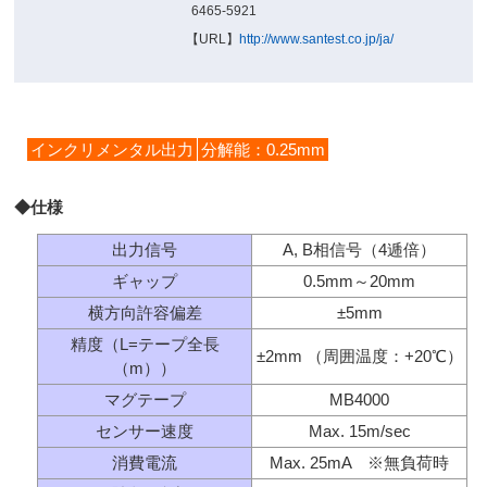
6465-5921
【URL】
http://www.santest.co.jp/ja/
インクリメンタル出力
分解能：0.25mm
◆仕様
出力信号
A, B相信号（4逓倍）
ギャップ
0.5mm～20mm
横方向許容偏差
±5mm
精度（L=テープ全長
±2mm （周囲温度：+20℃）
（m））
マグテープ
MB4000
センサー速度
Max. 15m/sec
消費電流
Max. 25mA ※無負荷時