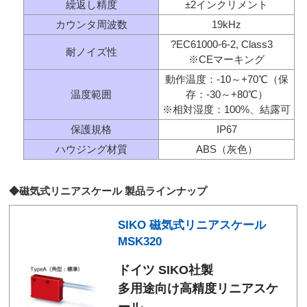
繰返し精度
±2インクリメント
カウンタ周波数
19kHz
?EC61000-6-2, Class3
耐ノイズ性
※CEマーキング
動作温度：-10～+70℃（保
温度範囲
存：-30～+80℃）
※相対湿度：100%、結露可
保護規格
IP67
ハウジング材質
ABS（灰色）
◆磁気式リニアスケール 製品ラインナップ
SIKO 磁気式リニアスケール
MSK320
ドイツ SIKO社製
多用途向け高精度リニアスケ