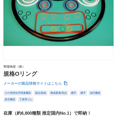
華陽物産（株）
規格Oリング
メーカーの製品情報サイトはこちら
その他理化学関連機器
薬品/固体
構成要素/部品
継手
継手
油圧機器
真空機器
工業用ゴム
在庫（約6,800種類 推定国内No.1）で即納！