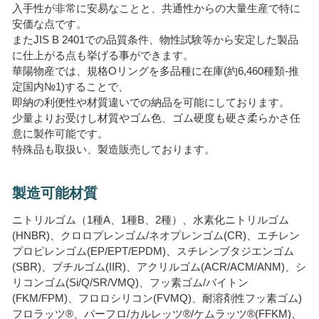
入手性が非常に安易なことと、共通性からの大量生産で特に
安価な点です。
またJIS B 2401での品質条件、物性試験等から安定した製品
に仕上がる点も挙げる事ができます。
華陽物産では、規格Oリングを多品種に在庫(約6,460種類-推
定国内№1)することで、
即納の利便性や材質違いでの納品を可能にしております。
少量よりお受けし材質やゴム色、ゴム硬度も硬さ柔らかさ任
意に製作可能です。
特殊品も取扱い、製造販売しております。
製造可能材質
ニトリルゴム（1種A、1種B、2種）、水素化ニトリルゴム
(HNBR)、クロロプレンゴム/ネオプレンゴム(CR)、エチレン
プロピレンゴム(EP/EPT/EPDM)、スチレンブタジエンゴム
(SBR)、ブチルゴム(IIR)、アクリルゴム(ACR/ACM/ANM)、シ
リコンゴム(Si/Q/SR/VMQ)、フッ素ゴム/バイトン
(FKM/FPM)、フロロシリコン(FVMQ)、耐溶剤性フッ素ゴム)
フロラッツ®、パーフロ/カルレッツ®/ケムラッツ®(FFKM)、