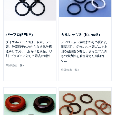
パーフロ(FFKM)
カルレッツ®（Kalrez®）
ダイエルパーフロは、炭素、フッ
テフロンふっ素樹脂のもつ優れた
素、酸素原子のみからなる化学構
耐薬品性、従来のふっ素ゴムを上
造をしており、あらゆる薬品、溶
回る耐熱性を有し、さらにゴムの
剤･プラズマに対して最高の耐性
…
もつ弾力性を兼ね備えた画期的
な
…
華陽物産（株）
華陽物産（株）