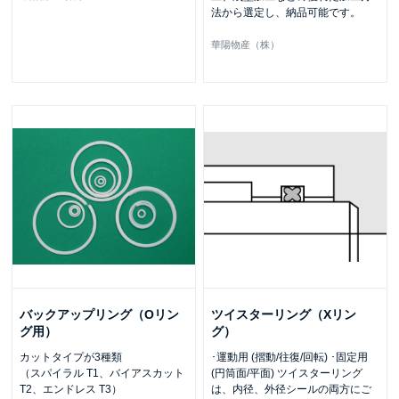
法から選定し、納品可能です。
華陽物産（株）
バックアップリング（Oリン
ツイスターリング（Xリン
グ用）
グ）
カットタイプが3種類
･運動用 (摺動/往復/回転) ･固定用
（スパイラル T1、バイアスカット
(円筒面/平面) ツイスターリング
T2、エンドレス T3）
は、内径、外径シールの両方にご