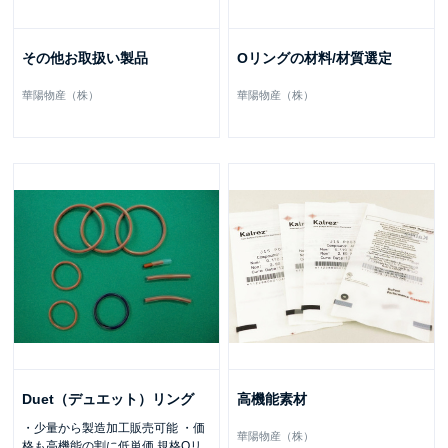
その他お取扱い製品
Oリングの材料/材質選定
華陽物産（株）
華陽物産（株）
Duet（デュエット）リング
高機能素材
・少量から製造加工販売可能 ・価
華陽物産（株）
格も高機能の割に低単価 規格Οリ