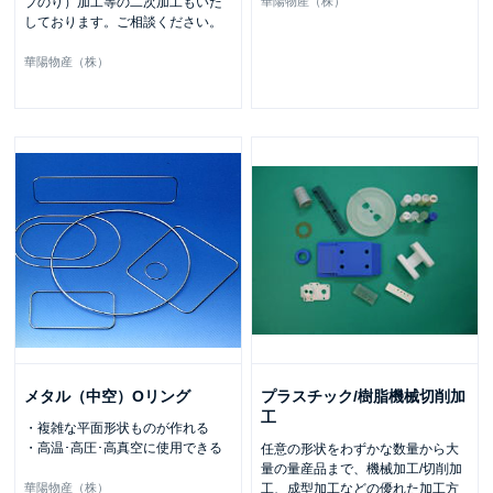
プのり）加工等の二次加工もいた
華陽物産（株）
しております。ご相談ください。
華陽物産（株）
メタル（中空）Oリング
プラスチック/樹脂機械切削加
工
・複雑な平面形状ものが作れる
・高温･高圧･高真空に使用できる
任意の形状をわずかな数量から大
量の量産品まで、機械加工/切削加
華陽物産（株）
工、成型加工などの優れた加工方