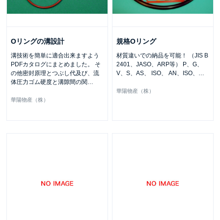
Oリングの溝設計
規格Oリング
溝技術を簡単に適合出来ますよう
材質違いでの納品を可能！ （JIS B
PDFカタログにまとめました。 そ
2401、JASO、ARP等） P、G、
の他密封原理とつぶし代及び、流
V、S、AS、 ISO、 AN、ISO、
…
体圧力ゴム硬度と溝隙間の関
…
華陽物産（株）
華陽物産（株）