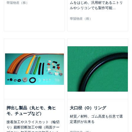
ムをはじめ、汎用材であるニトリ
華陽物産（株）
ルやシリコンでも製作可能
…
華陽物産（株）
押出し製品（丸ヒモ、角ヒ
大口径（O）リング
モ、チューブなど）
材質／材料、ゴム高度も任意で選
定選択が出来る
接着加工やスライスカット（輪切
り）裁断切断加工や糊（両面テー