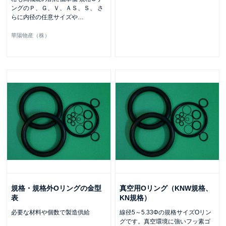
ングのＰ、Ｇ、Ｖ、ＡＳ、Ｓ、 さ
らに内径の任意サイズや
…
華陽物産（株）
規格・規格外Oリングの金型
真空用Oリング（KNW規格、
表
KN規格）
必要な材料や個数で製造供給
線径5～5.33Φの規格サイズOリン
グです。真空環境に強いフッ素ゴ