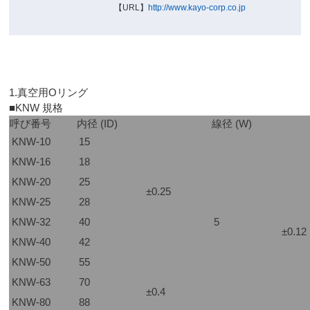
【URL】
http://www.kayo-corp.co.jp
1.真空用Oリング
■KNW 規格
呼び番号
内径 (ID)
線径 (W)
KNW-10
15
KNW-16
18
KNW-20
25
±0.25
KNW-25
28
KNW-32
40
5
±0.12
KNW-40
42
KNW-50
55
KNW-63
70
±0.4
KNW-80
88