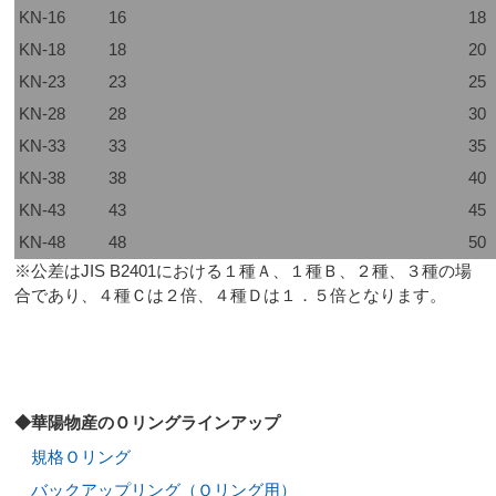
KN-16
16
18
KN-18
18
20
KN-23
23
25
KN-28
28
30
KN-33
33
35
KN-38
38
40
KN-43
43
45
KN-48
48
50
※公差はJIS B2401における１種Ａ、１種Ｂ、２種、３種の場
合であり、４種Ｃは２倍、４種Ｄは１．５倍となります。
◆華陽物産のＯリングラインアップ
規格Ｏリング
バックアップリング（Ｏリング用）