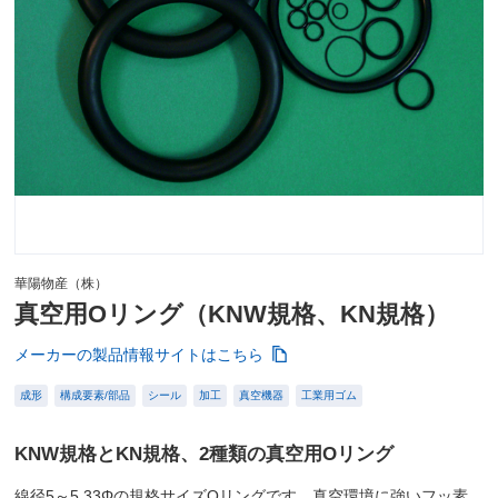
華陽物産（株）
真空用Oリング（KNW規格、KN規格）
メーカーの製品情報サイトはこちら
成形
構成要素/部品
シール
加工
真空機器
工業用ゴム
KNW規格とKN規格、2種類の真空用Oリング
線径5～5.33Φの規格サイズOリングです。真空環境に強いフッ素