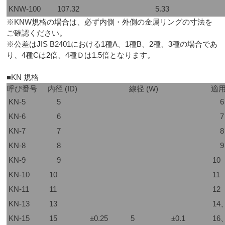
KNW-100
107.32
5.33
※KNW規格の場合は、必ず内側・外側の金属リングの寸法を
ご確認ください。
※公差はJIS B2401における1種A、1種B、2種、3種の場合であ
り、4種Cは2倍、4種Ｄは1.5倍となります。
■KN 規格
呼び番号
内径 (ID)
線径 (W)
適
KN-5
5
6
KN-6
6
7
KN-7
7
8
KN-8
8
9
KN-9
9
10
KN-10
10
11
KN-11
11
12
KN-13
13
14
KN-15
15
±0.25
5
±0.1
16