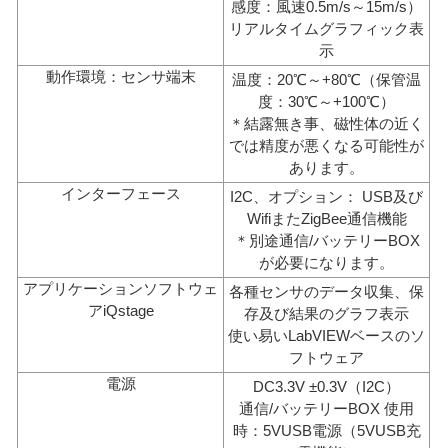
感度：風速0.5m/s～15m/s）
リアルタイムグラフィック表
示
動作環境：センサ端末
温度：20℃～+80℃（保管温
度：30℃～+100℃）
＊結露無き事、磁性体の近く
では精度が悪くなる可能性が
あります。
インターフェース
I2C、オプション： USB及び
WifiまたZigBee通信機能
＊別途通信/バッテリーBOX
が必要になります。
アプリケーションソフトウェ
各種センサのデータ収集、保
アiQstage
存及び結果のグラフ表示
使い易いLabVIEWベースのソ
フトウェア
電源
DC3.3V ±0.3V（I2C）
通信/バッテリーBOX 使用
時：5VUSB電源（5VUSB充