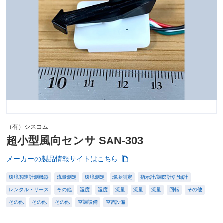
（有）シスコム
超小型風向センサ SAN-303
メーカーの製品情報サイトはこちら
環境関連計測機器
流量測定
環境測定
環境測定
指示計/調節計/記録計
レンタル・リース
その他
湿度
湿度
流量
流量
流量
回転
その他
その他
その他
その他
空調設備
空調設備