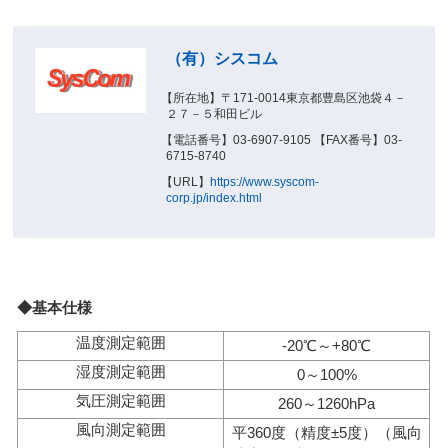
（有）シスコム
【所在地】〒171-0014東京都豊島区池袋４－
２７－５和田ビル
【電話番号】03-6907-9105 【FAX番号】03-
6715-8740
【URL】
https://www.syscom-
corp.jp/index.html
◆基本仕様
温度測定範囲
-20℃～+80℃
湿度測定範囲
0～100%
気圧測定範囲
260～1260hPa
風向測定範囲
平360度（精度±5度）（風向