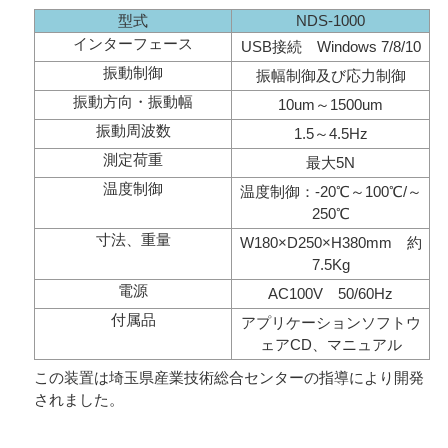
型式
NDS-1000
インターフェース
USB接続 Windows 7/8/10
振動制御
振幅制御及び応力制御
振動方向・振動幅
10um～1500um
振動周波数
1.5～4.5Hz
測定荷重
最大5N
温度制御
温度制御：-20℃～100℃/～
250℃
寸法、重量
W180×D250×H380mm 約
7.5Kg
電源
AC100V 50/60Hz
付属品
アプリケーションソフトウ
ェアCD、マニュアル
この装置は埼玉県産業技術総合センターの指導により開発
されました。