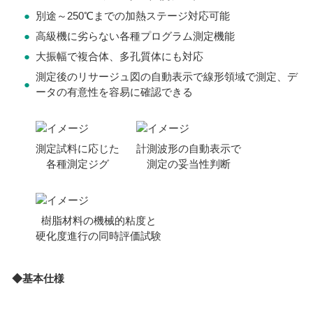
●
別途～250℃までの加熱ステージ対応可能
●
高級機に劣らない各種プログラム測定機能
●
大振幅で複合体、多孔質体にも対応
測定後のリサージュ図の自動表示で線形領域で測定、デ
●
ータの有意性を容易に確認できる
測定試料に応じた
計測波形の自動表示で
各種測定ジグ
測定の妥当性判断
樹脂材料の機械的粘度と
硬化度進行の同時評価試験
◆基本仕様