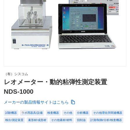
（有）シスコム
レオメーター・動的粘弾性測定装置
NDS-1000
メーカーの製品情報サイトはこちら
試験機器
ラボ用器具/設備
検査機器
その他
分析機器
その他理化学関連機器
検出/測定装置
素形材/成形材
その他素材/材料
切削油
計測/制御/分析/検査機器