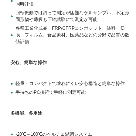
●
同時評価
回転振動では滑って測定が困難なゲルサンプル、不定形
●
固形物や薄膜も圧縮試験にて測定が可能
各種工業化成品、FRP/CFRPコンポジット、塗料・塗
●
膜、フィルム、食品素材、医薬品などの分野で品質の数
値評価
安心、簡単な操作
●
軽量・コンパクトで壊れにくい安心構造と簡単な操作
●
手持ちのPC接続で手軽に測定可能
多機能、多用途
●
-20℃～100℃のペルチェ温調システム