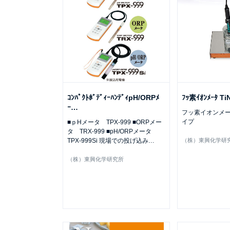
ｺﾝﾊﾟｸﾄﾎﾞﾃﾞｨｰﾊﾝﾃﾞｨpH/ORPﾒ
ﾌｯ素ｲｵﾝﾒｰﾀ T
ｰ
…
フッ素イオンメ
イプ
■ｐHメータ TPX-999 ■ORPメー
タ TRX-999 ■pH/ORPメータ
TPX-999Si 現場での投げ込み
…
（株）東興化学研
（株）東興化学研究所