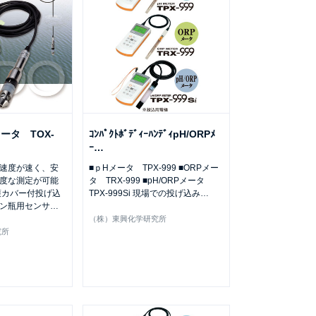
ータ TOX-
ｺﾝﾊﾟｸﾄﾎﾞﾃﾞｨｰﾊﾝﾃﾞｨpH/ORPﾒ
ｰ
…
速度が速く、安
■ｐHメータ TPX-999 ■ORPメー
度な測定が可能
タ TRX-999 ■pH/ORPメータ
護カバー付投げ込
TPX-999Si 現場での投げ込み
…
ン瓶用センサ
…
（株）東興化学研究所
究所