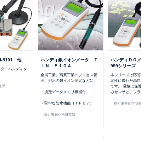
iN-5101 他
ハンディ銀イオンメータ Ｔ
ハンディＤＯメ
ｉＮ－５１０４
999シリーズ
ータ ハンディタ
金属工業、写真工業のプロセス管
本シリーズは応答
理、排水の銀イオン測定などに。
定性に優れた高精
究所
です。 電極は保
・測定データメモリ機能付
みセンサと、フラ
・堅牢な防水機能（ＩＰ６７）
（株）東興化学研
（株）東興化学研究所