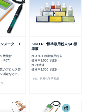
オンメータ Ｔ
pH/O.R.P標準液用粉末/pH標
４
準液
リ機能付
pH/O.R.P標準液用粉末
IP67）
価格￥3,000（税別）
pH標準液
業のプロセス管
価格￥1,300（税別）
ン測定などに。
（株）東興化学研究所
究所