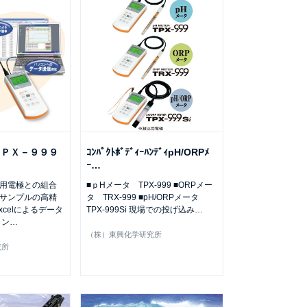
ＴＰＸ－９９９
ｺﾝﾊﾟｸﾄﾎﾞﾃﾞｨｰﾊﾝﾃﾞｨpH/ORPﾒ
ｰ
…
用電極との組合
■ｐHメータ TPX-999 ■ORPメー
サンプルの高精
タ TRX-999 ■pH/ORPメータ
xcelによるデータ
TPX-999Si 現場での投げ込み
…
コン
…
（株）東興化学研究所
究所