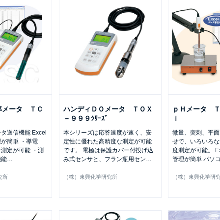
率メータ ＴＣ
ハンディＤＯメータ ＴＯＸ
ｐＨメータ 
－９９９ｼﾘｰｽﾞ
ｉ
送信機能 Excel
本シリーズは応答速度が速く、安
微量、突刺、平面
が簡単 ・導電
定性に優れた高精度な測定が可能
せで、いろいろな
測定が可能 ・測
です。 電極は保護カバー付投げ込
度測定が可能。 E
機能
…
み式センサと、フラン瓶用セン
…
管理が簡単 パソ
究所
（株）東興化学研究所
（株）東興化学研