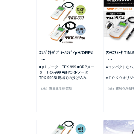
ｺﾝﾊﾟｸﾄﾎﾞﾃﾞｨｰﾊﾝﾃﾞｨpH/ORPﾒ
ｱﾝﾓﾆｱﾒｰﾀ TiN
ｰ
…
ｰ
…
■ｐHメータ TPX-999 ■ORPメー
●コンパクトなハ
タ TRX-999 ■pH/ORPメータ
TPX-999Si 現場での投げ込み
…
●ＴＯＫＯオリジ
（株）東興化学研究所
（株）東興化学研