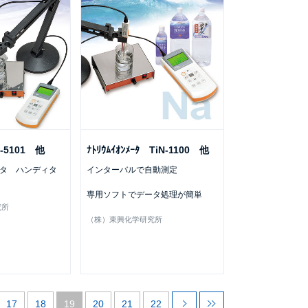
iN-5101 他
ﾅﾄﾘｳﾑｲｵﾝﾒｰﾀ TiN-1100 他
タ ハンディタ
インターバルで自動測定
専用ソフトでデータ処理が簡単
究所
（株）東興化学研究所
17
18
19
20
21
22