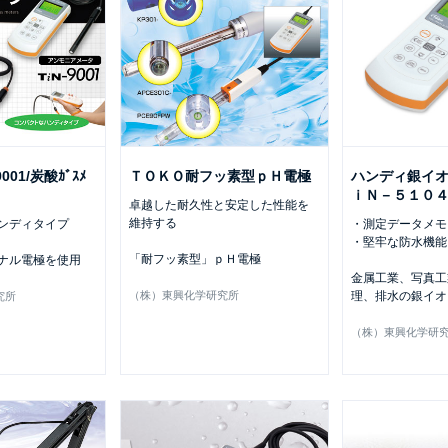
-9001/炭酸ｶﾞｽﾒ
ＴＯＫＯ耐フッ素型ｐＨ電極
ハンディ銀イ
ｉＮ－５１０
卓越した耐久性と安定した性能を
維持する
ンディタイプ
・測定データメモ
・堅牢な防水機能（
「耐フッ素型」ｐＨ電極
ナル電極を使用
金属工業、写真工
（株）東興化学研究所
理、排水の銀イオ
究所
（株）東興化学研