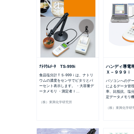
ﾅﾄﾘｳﾑﾒｰﾀ TS-999i
ハンディ導電
Ｘ－９９９ｉ
食品塩分計ＴＳ-999ｉは、ナトリ
ウムの濃度をセンサでピタリとパ
パソコンへのデータ
ーセント表示します。 ・大容量デ
によるデータ管理
ータメモリ ・測定者Ｉ
…
率、比抵抗、塩分
定データメモリ
（株）東興化学研究所
（株）東興化学研