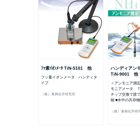
ﾌｯ素ｲｵﾝﾒｰﾀ TiN-5101 他
ハンディアン
TiN-9001 他
フッ素イオンメータ ハンディタ
イプ
＜アンモニア測定
モニアメータ Ｔ
（株）東興化学研究所
チップ交換で誰
能 ■水中の共存
（株）東興化学研