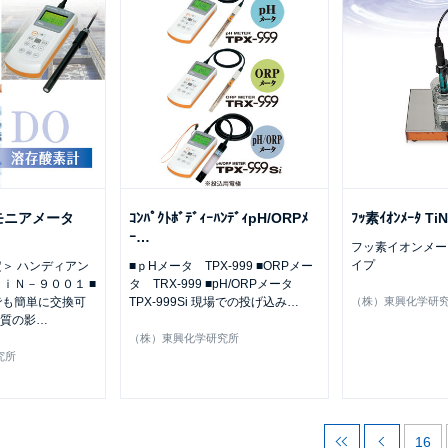
モニアメータ
ｺﾝﾊﾟｸﾄﾎﾞﾃﾞｨｰﾊﾝﾃﾞｨpH/ORPﾒ
ﾌｯ素ｲｵﾝﾒｰﾀ T
ｰ
…
フッ素イオンメー
イプ
＞ ハンディアン
■ｐHメータ TPX-999 ■ORPメー
ｉＮ－９００１ ■
タ TRX-999 ■pH/ORPメータ
でも簡単に交換可
TPX-999Si 現場での投げ込み
…
（株）東興化学研
物質の影
…
（株）東興化学研究所
究所
16