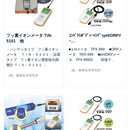
フッ素イオンメータ TiN-
ｺﾝﾊﾟｸﾄﾎﾞﾃﾞｨｰﾊﾝﾃﾞｨpH/ORPﾒ
5101 他
ｰ
…
・ハンディタイプ フッ素イオン
■ｐHメータ TPX-999 ■ORPメ
メータ ＴｉＮ－５１０１ ・設置
ータ TRX-999 ■pH/ORPメー
タイプ フッ素イオン濃度指示調
タ TPX-999Si 現場で
…
整計 ＴｉＸ－５１０１
…
（株）東興化学研究所
（株）東興化学研究所