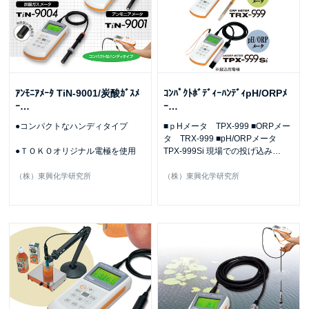
ｱﾝﾓﾆｱﾒｰﾀ TiN-9001/炭酸ｶﾞｽﾒ
ｺﾝﾊﾟｸﾄﾎﾞﾃﾞｨｰﾊﾝﾃﾞｨpH/ORPﾒ
ｰ
…
ｰ
…
●コンパクトなハンディタイプ
■ｐHメータ TPX-999 ■ORPメー
タ TRX-999 ■pH/ORPメータ
●ＴＯＫＯオリジナル電極を使用
TPX-999Si 現場での投げ込み
…
（株）東興化学研究所
（株）東興化学研究所