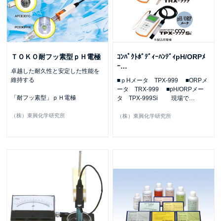
ＴＯＫＯ耐フッ素型ｐＨ電極
ｺﾝﾊﾟｸﾄﾎﾞﾃﾞｨｰﾊﾝﾃﾞｨpH/ORPﾒ
ｰ
…
卓越した耐久性と安定した性能を
維持する
■ｐHメータ TPX-999 ■ORPメ
ータ TRX-999 ■pH/ORPメー
「耐フッ素型」ｐＨ電極
タ TPX-999Si 現場で
…
（株）東興化学研究所
（株）東興化学研究所