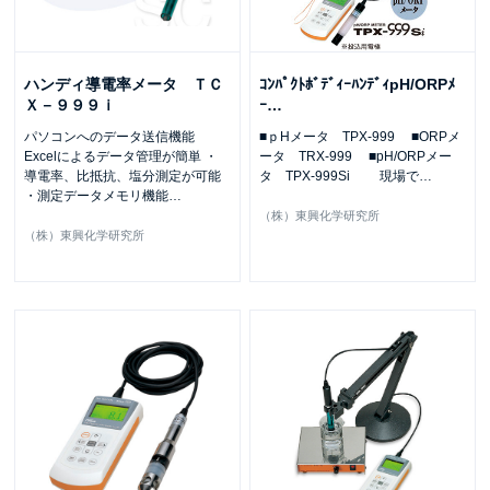
ハンディ導電率メータ ＴＣ
ｺﾝﾊﾟｸﾄﾎﾞﾃﾞｨｰﾊﾝﾃﾞｨpH/ORPﾒ
Ｘ－９９９ｉ
ｰ
…
パソコンへのデータ送信機能
■ｐHメータ TPX-999 ■ORPメ
Excelによるデータ管理が簡単 ・
ータ TRX-999 ■pH/ORPメー
導電率、比抵抗、塩分測定が可能
タ TPX-999Si 現場で
…
・測定データメモリ機能
…
（株）東興化学研究所
（株）東興化学研究所