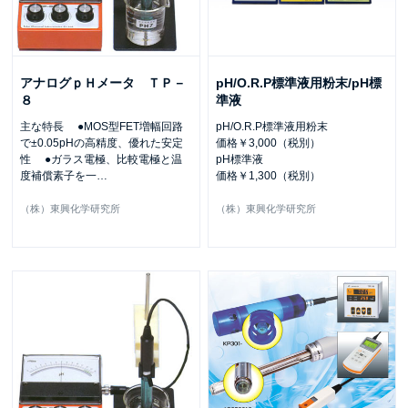
アナログｐＨメータ ＴＰ－
pH/O.R.P標準液用粉末/pH標
８
準液
主な特長 ●MOS型FET増幅回路
pH/O.R.P標準液用粉末
で±0.05pHの高精度、優れた安定
価格￥3,000（税別）
性 ●ガラス電極、比較電極と温
pH標準液
度補償素子を一
…
価格￥1,300（税別）
（株）東興化学研究所
（株）東興化学研究所