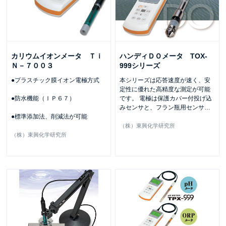
カリウムイオンメータ Ｔｉ
ハンディＤＯメータ TOX-
Ｎ－７００３
999シリーズ
●プラスチック膜イオン電極方式
本シリーズは応答速度が速く、安
定性に優れた高精度な測定が可能
●防水機能（ＩＰ６７）
です。 電極は保護カバー付投げ込
みセンサと、フラン瓶用センサ
…
●標準添加法、削減法が可能
（株）東興化学研究所
（株）東興化学研究所