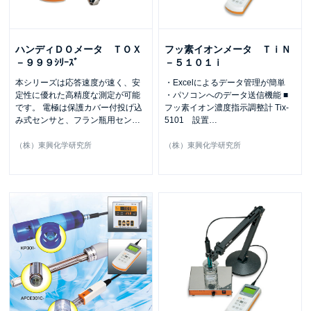
ハンディＤＯメータ ＴＯＸ
フッ素イオンメータ ＴｉＮ
－９９９ｼﾘｰｽﾞ
－５１０１ｉ
本シリーズは応答速度が速く、安
・Excelによるデータ管理が簡単
定性に優れた高精度な測定が可能
・パソコンへのデータ送信機能 ■
です。 電極は保護カバー付投げ込
フッ素イオン濃度指示調整計 Tix-
み式センサと、フラン瓶用セン
…
5101 設置
…
（株）東興化学研究所
（株）東興化学研究所