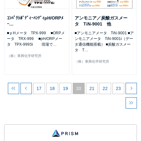
ｺﾝﾊﾟｸﾄﾎﾞﾃﾞｨｰﾊﾝﾃﾞｨpH/ORPﾒ
アンモニア／炭酸ガスメー
ｰ
…
タ TiN-9001 他
■ｐHメータ TPX-999 ■ORPメ
■アンモニアメータ TiN-9001 ■ア
ータ TRX-999 ■pH/ORPメー
ンモニアメータ TiN-9001i（デー
タ TPX-999Si 現場で
…
タ通信機能搭載） ■炭酸ガスメー
タ T
…
（株）東興化学研究所
（株）東興化学研究所
17
18
19
20
21
22
23