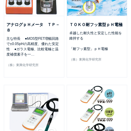
アナログｐＨメータ ＴＰ－
ＴＯＫＯ耐フッ素型ｐＨ電極
８
卓越した耐久性と安定した性能を
維持する
主な特長 ●MOS型FET増幅回路
で±0.05pHの高精度、優れた安定
「耐フッ素型」ｐＨ電極
性 ●ガラス電極、比較電極と温
度補償素子を一
…
（株）東興化学研究所
（株）東興化学研究所