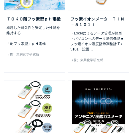
ＴＯＫＯ耐フッ素型ｐＨ電極
フッ素イオンメータ ＴｉＮ
－５１０１ｉ
卓越した耐久性と安定した性能を
維持する
・Excelによるデータ管理が簡単
・パソコンへのデータ送信機能 ■
「耐フッ素型」ｐＨ電極
フッ素イオン濃度指示調整計 Tix-
5101 設置
…
（株）東興化学研究所
（株）東興化学研究所