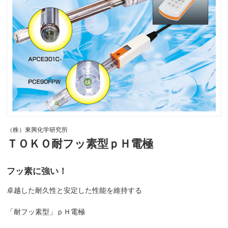
（株）東興化学研究所
ＴＯＫＯ耐フッ素型ｐＨ電極
フッ素に強い！
卓越した耐久性と安定した性能を維持する
「耐フッ素型」ｐＨ電極