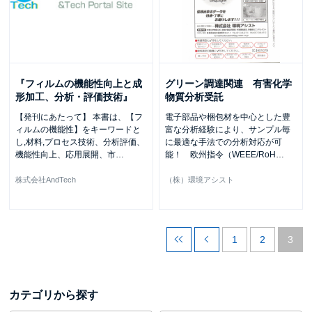
『フィルムの機能性向上と成
グリーン調達関連 有害化学
形加工、分析・評価技術』
物質分析受託
【発刊にあたって】 本書は、【フ
電子部品や梱包材を中心とした豊
ィルムの機能性】をキーワードと
富な分析経験により、サンプル毎
し,材料,プロセス技術、分析評価、
に最適な手法での分析対応が可
機能性向上、応用展開、市
…
能！ 欧州指令（WEEE/RoH
…
株式会社AndTech
（株）環境アシスト
1
2
3
カテゴリから探す