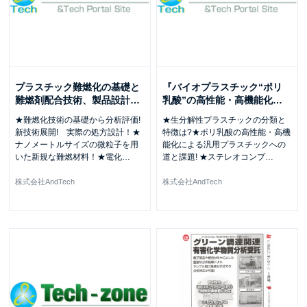
プラスチック難燃化の基礎と
『バイオプラスチック“ポリ
難燃剤配合技術、製品設計
…
乳酸”の高性能・高機能化
…
★難燃化技術の基礎から分析評価!
★生分解性プラスチックの分類と
新技術展開! 実際の処方設計！★
特徴は?★ポリ乳酸の高性能・高機
ナノメートルサイズの微粒子を用
能化による汎用プラスチックへの
いた新規な難燃材料！★電化
…
道と課題! ★ステレオコンプ
…
株式会社AndTech
株式会社AndTech