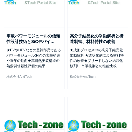
車載パワーモジュールの信頼
高分子結晶化の挙動解析と構
性設計技術とSiCデバイ
…
造制御、材料特性の改善
★EVやHEVなどの基幹部品である
★成形プロセス中の高分子結晶化
パワーモジュール(PM)の実装構造
挙動解析 ★透明化剤による材料特
や近年の動向★高耐熱実装構造の
性の改善★ブリードしない結晶化
熱疲労信頼性評価の結果
…
核剤! 市販核剤との性能比較
…
株式会社AndTech
株式会社AndTech