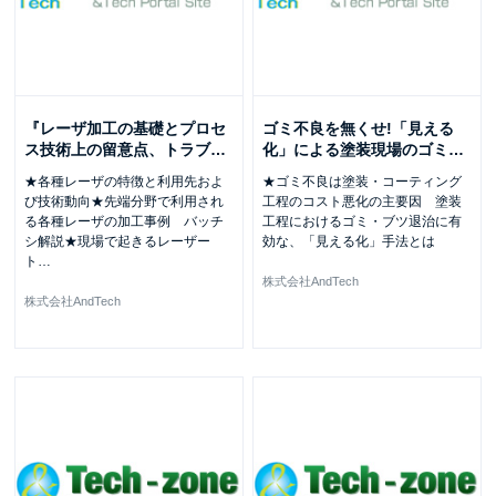
『レーザ加工の基礎とプロセ
ゴミ不良を無くせ!「見える
ス技術上の留意点、トラブ
…
化」による塗装現場のゴミ
…
★各種レーザの特徴と利用先およ
★ゴミ不良は塗装・コーティング
び技術動向★先端分野で利用され
工程のコスト悪化の主要因 塗装
る各種レーザの加工事例 バッチ
工程におけるゴミ・ブツ退治に有
シ解説★現場で起きるレーザー
効な、「見える化」手法とは
ト
…
株式会社AndTech
株式会社AndTech