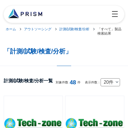
toggle
navigatio
ホーム
アウトソーシング
計測/試験/検査/分析
「すべて」製品
検索結果
「計測/試験/検査/分析」
計測/試験/検査/分析一覧
48
20件
対象件数
件
表示件数：