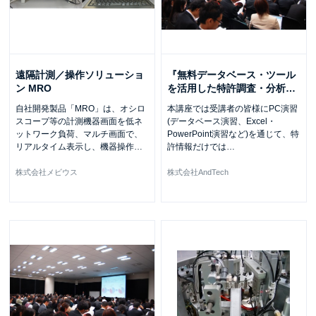
遠隔計測／操作ソリューショ
『無料データベース・ツール
ン MRO
を活用した特許調査・分析
…
自社開発製品「MRO」は、オシロ
本講座では受講者の皆様にPC演習
スコープ等の計測機器画面を低ネ
(データベース演習、Excel・
ットワーク負荷、マルチ画面で、
PowerPoint演習など)を通じて、特
リアルタイム表示し、機器操作
…
許情報だけでは
…
株式会社メビウス
株式会社AndTech