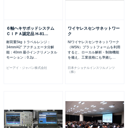
６軸ヘキサポッドシステム
ワイヤレスセンサネットワー
ＣＩＰＡ認定品 H-81
…
ク
耐荷重5kg トラベルレンジ：
NIワイヤレスセンサネットワーク
34mm/42° アクチュエータ分解
（WSN）プラットフォームを利用
能：40nm 最小インクリメンタル
すると、ローカル解析・制御機能
モーション：0.2μ
…
を備え、工業規格にも準拠し
…
ピーアイ・ジャパン株式会社
日本ナショナルインスツルメンツ
（株）