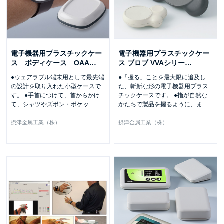
電子機器用プラスチックケー
電子機器用プラスチックケー
ス ボディケース OAA
…
ス ブロブ VVAシリー
…
●ウェアラブル端末用として最先端
●「握る」ことを最大限に追及し
の設計を取り入れた小型ケースで
た、斬新な形の電子機器用プラス
す。 ●手首につけて、首からかけ
チックケースです。 ●指が自然な
て、シャツやズボン・ポケッ
…
かたちで製品を握るように、ま
…
摂津金属工業（株）
摂津金属工業（株）