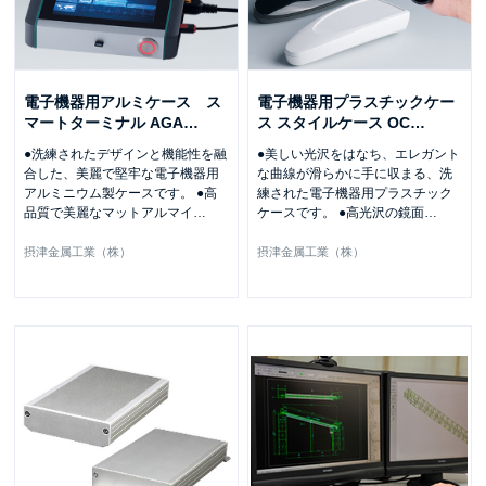
電子機器用アルミケース ス
電子機器用プラスチックケー
マートターミナル AGA
…
ス スタイルケース OC
…
●洗練されたデザインと機能性を融
●美しい光沢をはなち、エレガント
合した、美麗で堅牢な電子機器用
な曲線が滑らかに手に収まる、洗
アルミニウム製ケースです。 ●高
練された電子機器用プラスチック
品質で美麗なマットアルマイ
…
ケースです。 ●高光沢の鏡面
…
摂津金属工業（株）
摂津金属工業（株）