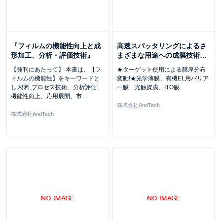
『フィルムの機能性向上と成
高速スパッタリングによるさ
形加工、分析・評価技術』
まざまな用途への成膜技術
…
【発刊にあたって】 本書は、【フ
★ターゲット使用による膜厚分布
ィルムの機能性】をキーワードと
変動!★光学薄膜、有機EL用バリア
し,材料,プロセス技術、分析評価、
ー膜、光触媒膜、ITO膜
機能性向上、応用展開、市
…
株式会社AndTech
株式会社AndTech