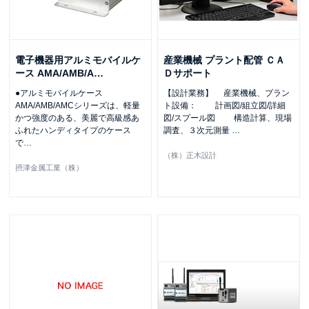
電子機器用アルミモバイルケ
産業機械 プラント配管 ＣＡ
ース AMA/AMB/A
…
Ｄサポート
●アルミモバイルケース
【設計業務】 産業機械、プラン
AMA/AMB/AMCシリーズは、軽量
ト設備： 計画図/組立図/詳細
かつ強度のある、美麗で高級感あ
図/スプール図 構造計算、現場
ふれたハンディタイプのケース
調査、３次元測量
…
で
…
（株）正木設計
摂津金属工業（株）