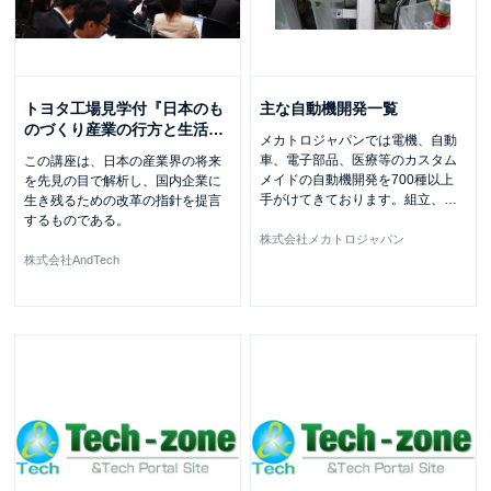
トヨタ工場見学付『日本のも
主な自動機開発一覧
のづくり産業の行方と生活
…
メカトロジャパンでは電機、自動
車、電子部品、医療等のカスタム
この講座は、日本の産業界の将来
メイドの自動機開発を700種以上
を先見の目で解析し、国内企業に
手がけてきております。組立、
…
生き残るための改革の指針を提言
するものである。
株式会社メカトロジャパン
株式会社AndTech