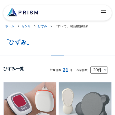
toggle
navigatio
ホーム
センサ
ひずみ
「すべて」製品検索結果
「ひずみ」
ひずみ一覧
21
20件
対象件数
件
表示件数：