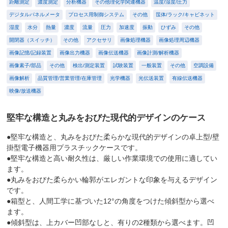
距離測定
濃度測定
分析機器
その他理化学関連機器
温度/湿度/圧力
デジタルパネルメータ
プロセス用制御システム
その他
筺体/ラック/キャビネット
湿度
水分
熱量
濃度
流量
圧力
加速度
振動
ひずみ
その他
開閉器（スイッチ）
その他
アクセサリ
画像処理機器
画像処理周辺機器
画像記憶/記録装置
画像出力機器
画像伝送機器
画像計測/解析機器
画像素子/部品
その他
検出/測定装置
試験装置
一般装置
その他
空調設備
画像解析
品質管理/営業管理/在庫管理
光学機器
光伝送装置
有線伝送機器
映像/放送機器
堅牢な構造と丸みをおびた現代的デザインのケース
●堅牢な構造と、丸みをおびた柔らかな現代的デザインの卓上型/壁
掛型電子機器用プラスチックケースです。
●堅牢な構造と高い耐久性は、厳しい作業環境での使用に適してい
ます。
●丸みをおびた柔らかい輪郭がエレガントな印象を与えるデザイン
です。
●箱型と、人間工学に基づいた12°の角度をつけた傾斜型から選べ
ます。
●傾斜型は、上カバー凹部なしと、有りの2種類から選べます。凹