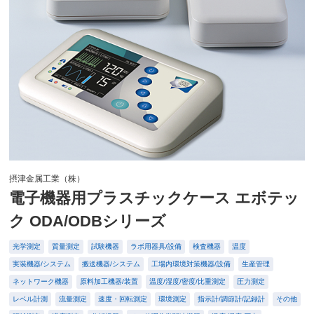
摂津金属工業（株）
電子機器用プラスチックケース エボテッ
ク ODA/ODBシリーズ
光学測定
質量測定
試験機器
ラボ用器具/設備
検査機器
温度
実装機器/システム
搬送機器/システム
工場内環境対策機器/設備
生産管理
ネットワーク機器
原料加工機器/装置
温度/湿度/密度/比重測定
圧力測定
レベル計測
流量測定
速度・回転測定
環境測定
指示計/調節計/記録計
その他