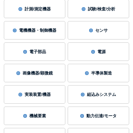
計測/測定機器
試験/検査/分析
電機機器・制御機器
センサ
電子部品
電源
画像機器/顕微鏡
半導体製造
実装装置/機器
組込みシステム
機械要素
動力伝達/モータ