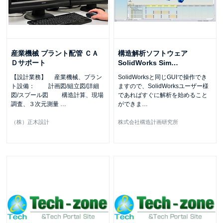
産業機械 プラント配管 ＣＡ
構造解析ソフトウェア
Ｄサポート
SolidWorks Sim
…
【設計業務】 産業機械、プラン
SolidWorksと同じGUIで操作でき
ト設備： 計画図/組立図/詳細
ますので、SolidWorksユーザー様
図/スプール図 構造計算、現場
であればすぐに解析を始めること
調査、３次元測量
…
ができま
…
（株）正木設計
株式会社構造計画研究所