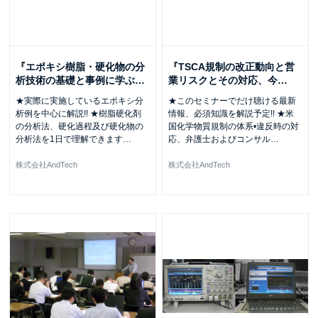
『エポキシ樹脂・硬化物の分
『TSCA規制の改正動向と営
析技術の基礎と事例に学ぶ
…
業リスクとその対応、今
…
★実際に実施しているエポキシ分
★このセミナーでだけ聴ける最新
析例を中心に解説!! ★樹脂硬化剤
情報、必須知識を解説予定!! ★米
の分析法、硬化過程及び硬化物の
国化学物質規制の体系•違反時の対
分析法を1日で理解できます
…
応、弁護士およびコンサル
…
株式会社AndTech
株式会社AndTech