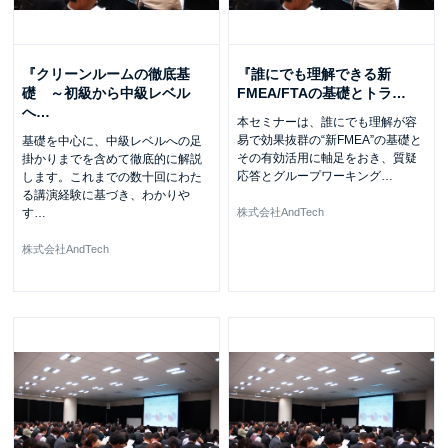
『クリーンルームの徹底基
『誰にでも理解できる新
礎 ～初級から中級レベル
FMEA/FTAの基礎とトラ
…
へ
…
本セミナーは、誰にでも理解が容
易で効果抜群の“新FMEA”の基礎と
基礎を中心に、中級レベルへの足
その有効活用に軸足をおき、質疑
掛かりまでを含めて徹底的に解説
応答とグループワーキング
…
します。これまでの数十回にわた
る講演経験に基づき、わかりや
す
…
株式会社AndTech
株式会社AndTech