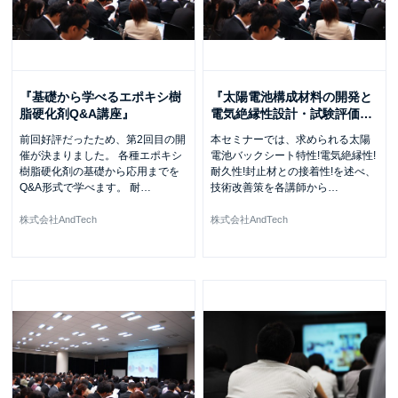
『基礎から学べるエポキシ樹
『太陽電池構成材料の開発と
脂硬化剤Q&A講座』
電気絶縁性設計・試験評価
…
前回好評だったため、第2回目の開
本セミナーでは、求められる太陽
催が決まりました。 各種エポキシ
電池バックシート特性!電気絶縁性!
樹脂硬化剤の基礎から応用までを
耐久性!封止材との接着性!を述べ、
Q&A形式で学べます。 耐
…
技術改善策を各講師から
…
株式会社AndTech
株式会社AndTech