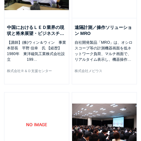
中国におけるＬＥＤ業界の現
遠隔計測／操作ソリューショ
状と将来展望・ビジネスチ
…
ン MRO
【講師】(株)ウィン＆ウィン 事業
自社開発製品「MRO」は、オシロ
本部長 平野 信幸 氏 【経歴】
スコープ等の計測機器画面を低ネ
1980年 東洋磁気工業株式会社設
ットワーク負荷、マルチ画面で、
立 199
…
リアルタイム表示し、機器操作
…
株式会社Ｒ＆Ｄ支援センター
株式会社メビウス