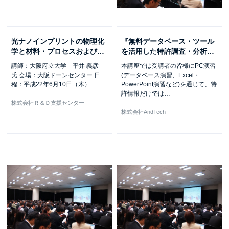
光ナノインプリントの物理化
『無料データベース・ツール
学と材料・プロセスおよび
…
を活用した特許調査・分析
…
講師：大阪府立大学 平井 義彦
本講座では受講者の皆様にPC演習
氏 会場：大阪ドーンセンター 日
(データベース演習、Excel・
程：平成22年6月10日（木）
PowerPoint演習など)を通じて、特
許情報だけでは
…
株式会社Ｒ＆Ｄ支援センター
株式会社AndTech