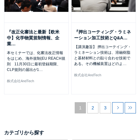
『改正化審法と最新【欧米
『押出コーティング・ラミネ
中】化学物質規制情報、企
ーション加工技術とQ&A
…
業
…
【講演趣旨】 押出コーテイング・
ラミネーション技術は、溶融樹脂
本セミナーでは、化審法改正情報
と基材材料との貼り合わせ技術で
をはじめ、海外規制(EU REACH規
ある。その機械装置はどのよ
…
則 11月30日に最初登録期限、
CLP規則の届出が1
…
株式会社AndTech
株式会社AndTech
1
2
3
カテゴリから探す