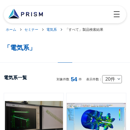
toggle
navigatio
ホーム
セミナー
電気系
「すべて」製品検索結果
「電気系」
電気系一覧
54
20件
対象件数
件
表示件数：