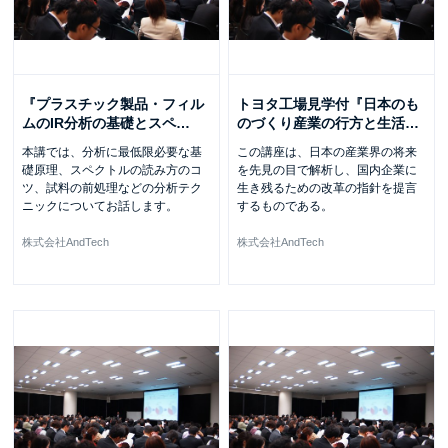
『プラスチック製品・フィル
トヨタ工場見学付『日本のも
ムのIR分析の基礎とスペ
…
のづくり産業の行方と生活
…
本講では、分析に最低限必要な基
この講座は、日本の産業界の将来
礎原理、スペクトルの読み方のコ
を先見の目で解析し、国内企業に
ツ、試料の前処理などの分析テク
生き残るための改革の指針を提言
ニックについてお話します。
するものである。
株式会社AndTech
株式会社AndTech