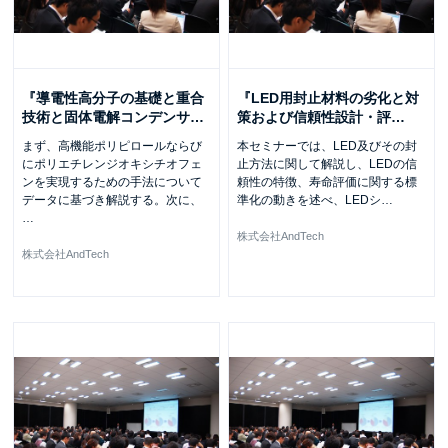
『導電性高分子の基礎と重合
『LED用封止材料の劣化と対
技術と固体電解コンデンサ
…
策および信頼性設計・評
…
まず、高機能ポリピロールならび
本セミナーでは、LED及びその封
にポリエチレンジオキシチオフェ
止方法に関して解説し、LEDの信
ンを実現するための手法について
頼性の特徴、寿命評価に関する標
データに基づき解説する。次に、
準化の動きを述べ、LEDシ
…
…
株式会社AndTech
株式会社AndTech