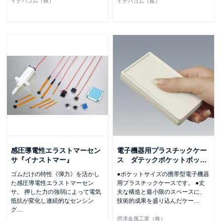
イナバゴム（株）
イナバゴム（株）
感圧導電性エラストマーセン
電子機器用プラスチックケー
サ『イナストマー』
ス ダテックポケットボッ
…
ゴムだけの特性《弾力》を活かし
●ポケットサイズの携帯型電子機器
た感圧導電性エラストマーセン
用プラスチックケースです。 ●丈
サ。 押した力の強弱によって電気
夫な構造と最小限のスペースに、
抵抗が変化し連続的なセンシン
技術的成果を盛り込んだケー
…
グ
…
摂津金属工業（株）