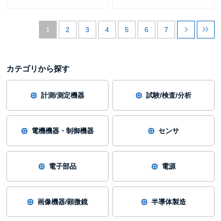
1
2
3
4
5
6
7
カテゴリから探す
計測/測定機器
試験/検査/分析
電機機器・制御機器
センサ
電子部品
電源
画像機器/顕微鏡
半導体製造