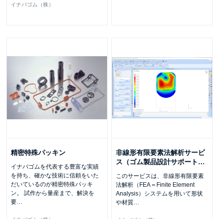
イナバゴム（株）
精密特殊パッキン
非線形有限要素法解析サービ
ス（ゴム製品設計サポート
…
イナバゴムを代表する豊富な実績
を持ち、確かな技術に信頼をいた
このサービスは、非線形有限要素
だいているのが精密特殊パッキ
法解析（FEA＝Finite Element
ン。 試作から量産まで、解決を
Analysis）システムを用いて形状
要
…
や材質
…