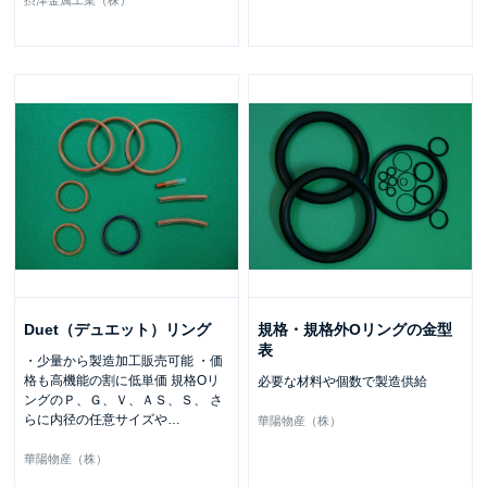
Duet（デュエット）リング
規格・規格外Oリングの金型
表
・少量から製造加工販売可能 ・価
格も高機能の割に低単価 規格Οリ
必要な材料や個数で製造供給
ングのＰ、Ｇ、Ｖ、ＡＳ、Ｓ、 さ
らに内径の任意サイズや
…
華陽物産（株）
華陽物産（株）