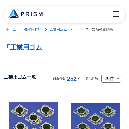
toggle
navigatio
ホーム
機能性材料
工業用ゴム
「すべて」製品検索結果
「工業用ゴム」
工業用ゴム一覧
252
20件
対象件数
件
表示件数：