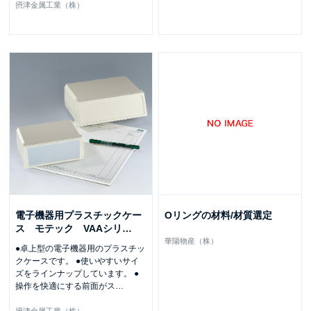
摂津金属工業（株）
電子機器用プラスチックケー
Oリングの材料/材質選定
ス モテック VAAシリ
…
華陽物産（株）
●卓上型の電子機器用のプラスチッ
クケースです。 ●使いやすいサイ
ズをラインナップしています。 ●
操作を快適にする前面がス
…
摂津金属工業（株）