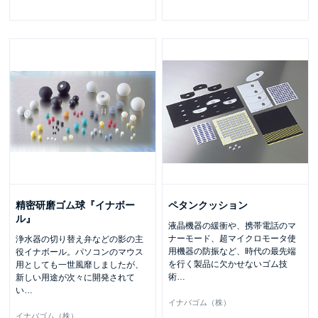
精密研磨ゴム球『イナボー
ペタンクッション
ル』
液晶機器の緩衝や、携帯電話のマ
ナーモード、超マイクロモータ使
浄水器の切り替え弁などの影の主
用機器の防振など、時代の最先端
役イナボール。パソコンのマウス
を行く製品に欠かせないゴム技
用としても一世風靡しましたが、
術
…
新しい用途が次々に開発されて
い
…
イナバゴム（株）
イナバゴム（株）