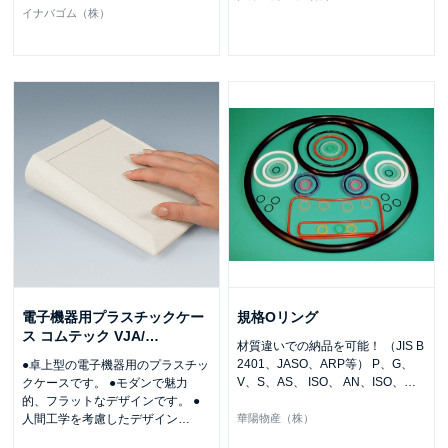
イナバゴム（株）
電子機器用プラスチックケー
規格Oリング
ス コムテック VJA/
…
材質違いでの納品を可能！ （JIS B
2401、JASO、ARP等） P、G、
●卓上型の電子機器用のプラスチッ
V、S、AS、 ISO、 AN、ISO、
…
クケースです。 ●モダンで魅力
的、フラットなデザインです。 ●
人間工学を考慮したデザイン
…
華陽物産（株）