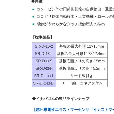
◆用途
●
カン・ビン等の円筒形状物の自動検出・重量
●
コロガリ物体自動検出・工業機械・ロールの
●
感触がやわらかなタッチ接触圧力の検出
【標準製品】
SR-D-15-□
基板の最大外形 12×15mm
SR-D-18-□
基板の最大外形14.8×17.4mm
SR-D-□-S
基板底面よりの高さ3.5mm
SR-D-□-H
基板底面よりの高さ5.2mm
SR-D-□-□-L
リード線付き
SR-D-□-□-LT
リード線、コネクタ付き
◆イナバゴムの製品ラインナップ
【感圧導電性エラストマーセンサ『イナストマ