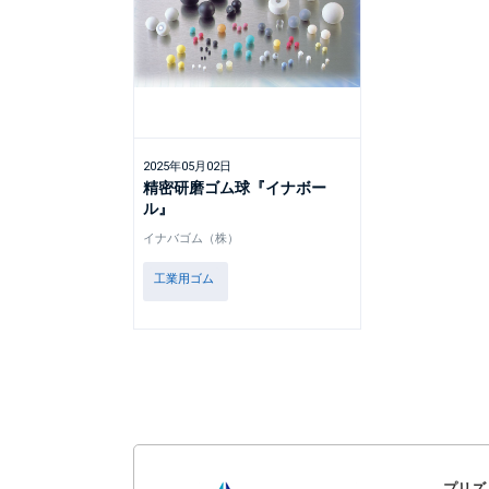
2025年05月02日
精密研磨ゴム球『イナボー
ル』
イナバゴム（株）
工業用ゴム
プリズ