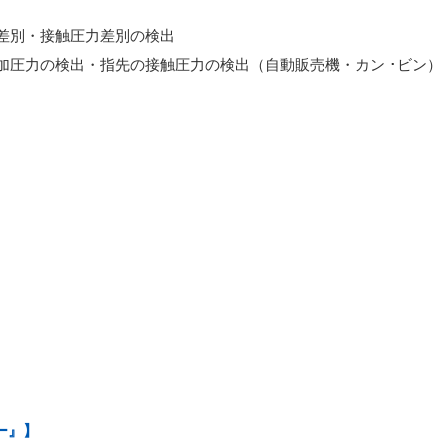
差別・接触圧力差別の検出
加圧力の検出・指先の接触圧力の検出（自動販売機・カン ･ビン）
ー』】