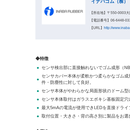
イナバゴム（株）
【所在地】〒550-0003
【電話番号】06-6448-033
【URL】
http://www.inaba
◆特徴
●
センサ検出部に直接触れないでゴム成形（NB
センサカバー本体が柔軟かつ柔らかなゴム成形
●
件・防塵性に対して良好。
●
センサ本体がやわらかな局面形状のドーム型
●
センサ本体取付はガラスエボキシ基板固定穴
●
最大5mAの電流が使用できLEDを直接ドライ
●
取付位置・大きさ・背の高さ別に製品をお選