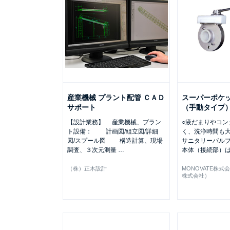
産業機械 プラント配管 ＣＡＤ
スーパーポケ
サポート
（手動タイプ）
【設計業務】 産業機械、プラン
○液だまりやコン
ト設備： 計画図/組立図/詳細
く、洗浄時間も
図/スプール図 構造計算、現場
サニタリーバルブ
調査、３次元測量
…
本体（接続部）
（株）正木設計
MONOVATE株式
株式会社）