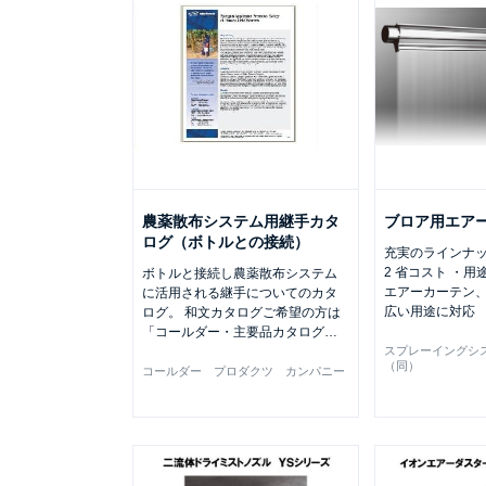
農薬散布システム用継手カタ
ブロア用エア
ログ（ボトルとの接続）
充実のラインナッ
2 省コスト ・用
ボトルと接続し農薬散布システム
エアーカーテン、
に活用される継手についてのカタ
広い用途に対応
ログ。 和文カタログご希望の方は
「コールダー・主要品カタログ
…
スプレーイングシ
（同）
コールダー プロダクツ カンパニー