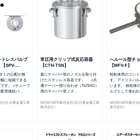
ットレスバルブ
常圧用クリップ式反応容器
へルール型チ
【SPV-
…
【CTH-TSN】
【MFV-F】
タミの心配が無
蓋にテーパー管のノズルを取り付
粉粒体用のコント
大幅に短縮できる
けたステンレス容器です。 ○共
す。アイリスバル
です。 ○チューブ
通テーパー摺り合わせ（Ts29/42）
います。 粉粒体
は配管接続パ
…
用のテーパー管ノズ
…
ルブとして使わ
会社(旧:日東金属工業
MONOVATE株式会社(旧:日東金属工業
MONOVATE株式
株式会社）
株式会社）