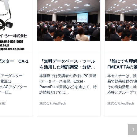
スター CA-1
『無料データベース・ツール
『誰にでも理
を活用した特許調査・分析
…
FMEA/FTA
エアーダスター
本講座では受講者の皆様にPC演習
本セミナーは、誰
入力電源は
(データベース演習、Excel・
易で効果抜群の“新
V用のACアダプター
PowerPoint演習など)を通じて、特
その有効活用に軸
アー圧
…
許情報だけでは
…
応答とグループワ
（株）
株式会社AndTech
株式会社AndTech
1