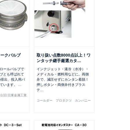
ョークバルブ
取り扱い点数8000点以上！ワ
ンタッチ継手厳選カタ
…
ロールバルブで
インクジェット・液冷（水冷）・
ブとも呼ばれて
メディカル・燃料用などに。両側
の排出、投入用バ
弁で、減圧せずにカンタン着脱！
れています。
…
押しボタン・両側弁付きプラス
テ
…
会社(旧:日東金属工業
コールダー プロダクツ カンパニー