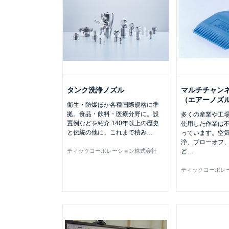
タンク洗浄ノズル
マルチチャン
（エアーノズル）
衛生・防爆ほか各種国際規格に準
拠。食品・飲料・医療分野に。設
多くの産業や工
置例などを紹介 140年以上の歴史
使用した作業は
と伝統の他に、これまで積み
…
っています。空
浄、ブローオフ
ティックコーポレーション株式会社
ど
…
ティックコーポレ