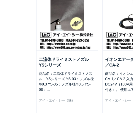
二流体ドライミストノズル
イオンエアーダ
YSシリーズ
／CA-2
商品名：二流体ドライミストノズ
商品名：イオン
ル YSシリーズ YS-03：ノズル径
CA-1／CA-2 
Φ0.3 YS-05：ノズル径Φ0.5 YS-
DC24V（100
08：
…
付き）。 使用エ
アイ・エイ・シー（株）
アイ・エイ・シー