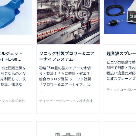
ネルジェット
ソニック社製ブロワー＆エア
超音波スプレ
FL-60
…
ーナイフシステム
ピエゾの振動で塗
加圧で飛散・跳ね
場では圧縮空気を
秒速25ｍ超の強力エアーで水切
幅広い流量に対応
不可欠なものとな
り・乾燥！さらに時短・省エネ！
音波スプレーノズ
気を利用して、洗
総合カタログ進呈 ソニック社製
、乾燥、搬送な
『ブロワー＆エアーナイフ』は、
…
ティックコーポレ
ーション株式会社
ティックコーポレーション株式会社