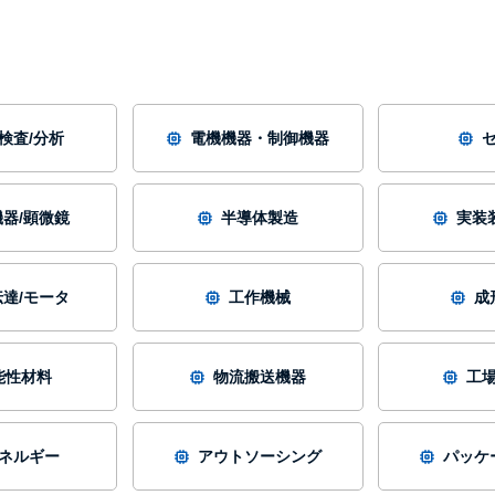
/検査/分析
電機機器・制御機器
器/顕微鏡
半導体製造
実装
達/モータ
工作機械
成
能性材料
物流搬送機器
工
ネルギー
アウトソーシング
パッケ