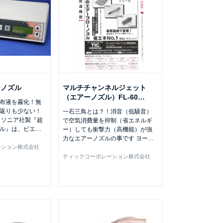
ーノズル
マルチチャンネルジェット
（エアーノズル）FL-60
…
布液を霧化！無
返りも少ない！
一石三鳥とは？！消音（低騒音）
 ソニア社製『超
で空気消費量を抑制（省エネルギ
ル』は、ピエ
…
ー）しても衝撃力（高機能）が強
力なエアーノズルの事です ヨー
…
ーション株式会社
ティックコーポレーション株式会社