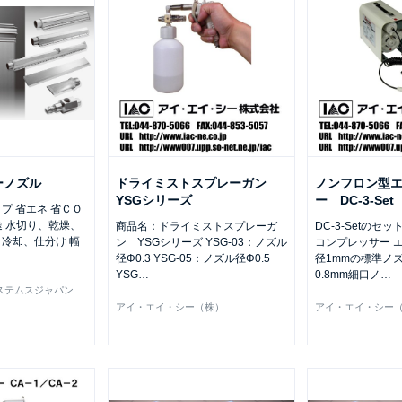
ーノズル
ドライミストスプレーガン
ノンフロン型
YSGシリーズ
ー DC-3-Set
プ 省エネ 省ＣＯ
途 水切り、乾燥、
商品名：ドライミストスプレーガ
DC-3-Setのセ
冷却、仕分け 幅
ン YSGシリーズ YSG-03：ノズル
コンプレッサー 
径Φ0.3 YSG-05：ノズル径Φ0.5
径1mmの標準ノ
YSG
…
0.8mm細口ノ
…
ステムスジャパン
アイ・エイ・シー（株）
アイ・エイ・シー