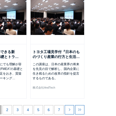
解できる新
トヨタ工場見学付『日本のも
の基礎とトラ
…
のづくり産業の行方と生活
…
にでも理解が容
この講座は、日本の産業界の将来
FMEA”の基礎と
を先見の目で解析し、国内企業に
足をおき、質疑
生き残るための改革の指針を提言
ーキング
…
するものである。
株式会社AndTech
2
3
4
5
6
7