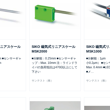
式リニアスケール
SIKO 磁気式リニアスケール
SIKO 磁気式
MSK2000
MSK1000
mm ■センサーギャ
■分解能：0.25mm ■センサーギャ
■分解能：1μm
m
ップ：Max. 10mm 注：ラインドラ
小0.2μm） ■
イバの負荷抵抗は470Ω以上にして
Max. 0.4mm 
下さい
■メ
…
サンテスト（株）
サンテスト（株）