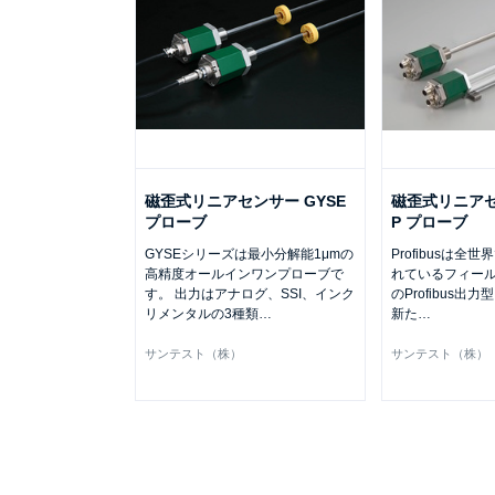
磁歪式リニアセンサー GYSE
磁歪式リニアセン
プローブ
P プローブ
GYSEシリーズは最小分解能1μmの
Profibusは
高精度オールインワンプローブで
れているフィール
す。 出力はアナログ、SSI、インク
のProfibus出力
リメンタルの3種類
…
新た
…
サンテスト（株）
サンテスト（株）