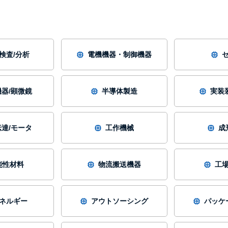
/検査/分析
電機機器・制御機器
器/顕微鏡
半導体製造
実装
達/モータ
工作機械
成
能性材料
物流搬送機器
工
ネルギー
アウトソーシング
パッケ