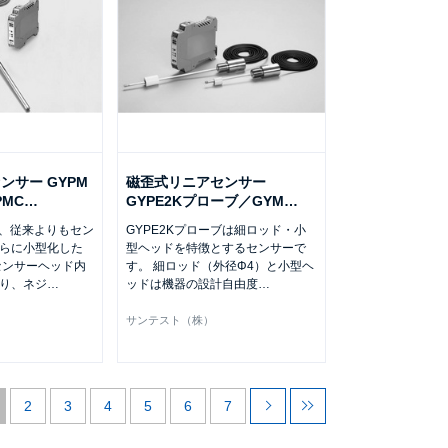
ンサー GYPM
磁歪式リニアセンサー
PMC
…
GYPE2Kプローブ／GYM
…
は、従来よりもセン
GYPE2Kプローブは細ロッド・小
らに小型化した
型ヘッドを特徴とするセンサーで
センサーヘッド内
す。 細ロッド（外径Φ4）と小型ヘ
り、ネジ
…
ッドは機器の設計自由度
…
サンテスト（株）
2
3
4
5
6
7