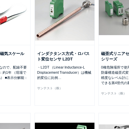
器付磁気スケール
インダクタンス方式・ロバス
磁歪式リニアセン
ト変位センサ L2DT
シリーズ
なので、配線不要
・L2DT （Linear Inductance-L
0種危険場所で使
：約1年 （現場で
Displacement Transducer）は機械
防爆構造磁歪式変
） ■表示分解能：
的変位に比例
…
精度なレベル計に
できる第4世代の
サンテスト（株）
サンテスト（株）