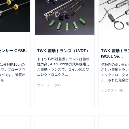
サー GYSE-
TWK 差動トランス（LVDT）
TWK 差動トラ
IW101 Se
…
ドイツTWK社差動トランスは信頼
性の高いHalf-Bridge方式を採用し
は分解能16bitの
信頼性の高いHarf-
た差動トランスで、コイルおよび
ンワンプローブで
用した差動トラン
エレクトロニクス
…
ログです。速度出
エレクトロニクス
）も
…
ルドされた完全密
サンテスト（株）
サンテスト（株）