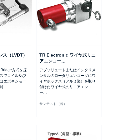
ンス（LVDT）
TR Electronic ワイヤ式リニ
アエンコー
…
Bridge方式を採
アブソリュートまたはインクリメ
スでコイル及び
ンタルのロータリエンコーダにワ
はエポキシモー
イヤボックス（アルミ製）を取り
封
…
付けたワイヤ式のリニアエンコ
ー
…
サンテスト（株）