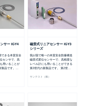
サー IGY4
磁歪式リニアセンサー IGY3
シリーズ
用できる本質安全
我が国で唯一の本質安全防爆構造
位センサで、高
磁歪式変位センサーで、高精度な
も用いることが
レベル計にも用いることができる
新製品です。
…
第3世代の新製品です。 第2世
…
サンテスト（株）