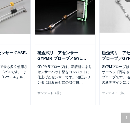
サー GYSE-
磁歪式リニアセンサー
磁歪式リニアセ
GYPMR プローブ／GYL
…
プローブ／GY
全世界で最も多く使用さ
GYPMRプローブは、新設計により
GYPMプローブ
ドバスです。 そ
センサーヘッド部をコンパクトに
サーヘッド部をさ
型「GYSE-P」を、
仕上げたセンサーです。 油圧シリ
プローブです。 
ンダに組み込む際の取付機
…
の新デザインによ
サンテスト（株）
サンテスト（株）
1