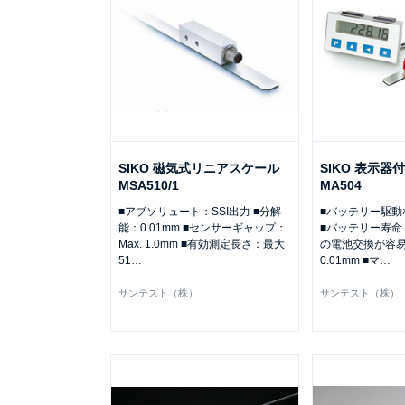
SIKO 磁気式リニアスケール
SIKO 表示
MSA510/1
MA504
■アブソリュート：SSI出力 ■分解
■バッテリー駆動
能：0.01mm ■センサーギャップ：
■バッテリー寿命
Max. 1.0mm ■有効測定長さ：最大
の電池交換が容易
51
…
0.01mm ■マ
…
サンテスト（株）
サンテスト（株）