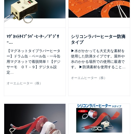
ﾏｸﾞﾈｯﾄﾀｲﾌﾟﾗﾊﾞｰﾋｰﾀｰ／ﾃﾞｼﾞｻ
シリコンラバーヒーター防滴
ｰ
…
タイプ
【マグネットタイプラバーヒータ
▶水がかかっても大丈夫な素材を
ー】ドラム缶・ペール缶・一斗缶
使用した防滴タイプです。屋外や
用マグネットで着脱簡単！【デジ
水のかかる場所での使用に最適で
サーモ ＯＴ－９】デジタル設
す。 ▶防滴素材を使用すること
…
定
…
オーエムヒーター（株）
オーエムヒーター（株）