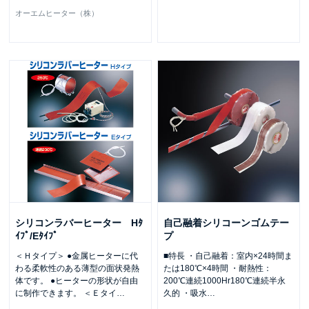
オーエムヒーター（株）
シリコンラバーヒーター Hﾀ
自己融着シリコーンゴムテー
ｲﾌﾟ/Eﾀｲﾌﾟ
プ
＜Ｈタイプ＞ ●金属ヒーターに代
■特長 ・自己融着：室内×24時間ま
わる柔軟性のある薄型の面状発熱
たは180℃×4時間 ・耐熱性：
体です。 ●ヒーターの形状が自由
200℃連続1000Hr180℃連続半永
に制作できます。 ＜Ｅタイ
…
久的 ・吸水
…