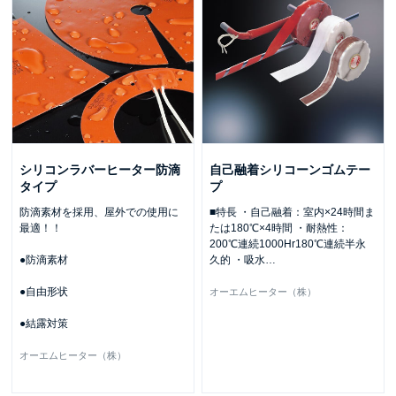
シリコンラバーヒーター防滴
自己融着シリコーンゴムテー
タイプ
プ
防滴素材を採用、屋外での使用に
■特長 ・自己融着：室内×24時間ま
最適！！
たは180℃×4時間 ・耐熱性：
200℃連続1000Hr180℃連続半永
●防滴素材
久的 ・吸水
…
●自由形状
オーエムヒーター（株）
●結露対策
オーエムヒーター（株）