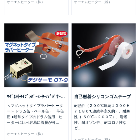
オーエムヒーター（株）
オーエムヒーター（株）
ﾏｸﾞﾈｯﾄﾀｲﾌﾟﾗﾊﾞｰﾋｰﾀｰ/ﾃﾞｼﾞｻｰ
…
自己融着シリコンゴムテープ
＜マグネットタイプラバーヒータ
耐熱性（２００℃連続１０００Ｈ
ー＞ ドラム缶・ペール缶・一斗缶
ｒ１８０℃連続半永久的）、耐寒
用 ●通常タイプのドラム缶用 ヒ
性（-５０℃～２００℃）、耐候
ーターに比べ容易に着脱が可
…
性、耐オゾン性、耐コロナ性な
ど
…
オーエムヒーター（株）
オーエムヒーター（株）