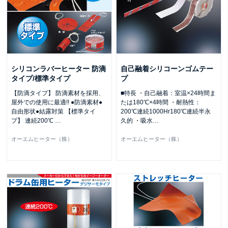
シリコンラバーヒーター 防滴
自己融着シリコーンゴムテー
タイプ/標準タイプ
プ
【防滴タイプ】 防滴素材を採用、
■特長 ・自己融着：室温×24時間ま
屋外での使用に最適!! ●防滴素材●
たは180℃×4時間 ・耐熱性：
自由形状●結露対策 【標準タイ
200℃連続1000Hr180℃連続半永
プ】 連続200℃
…
久的 ・吸水
…
オーエムヒーター（株）
オーエムヒーター（株）