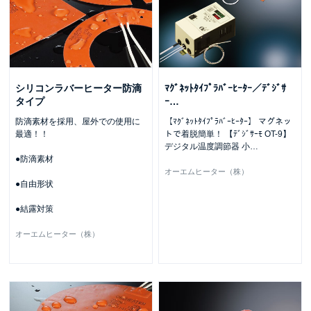
シリコンラバーヒーター防滴
ﾏｸﾞﾈｯﾄﾀｲﾌﾟﾗﾊﾞｰﾋｰﾀｰ／ﾃﾞｼﾞｻ
タイプ
ｰ
…
防滴素材を採用、屋外での使用に
【ﾏｸﾞﾈｯﾄﾀｲﾌﾟﾗﾊﾞｰﾋｰﾀｰ】 マグネッ
最適！！
トで着脱簡単！ 【ﾃﾞｼﾞｻｰﾓ OT-9】
デジタル温度調節器 小
…
●防滴素材
オーエムヒーター（株）
●自由形状
●結露対策
オーエムヒーター（株）