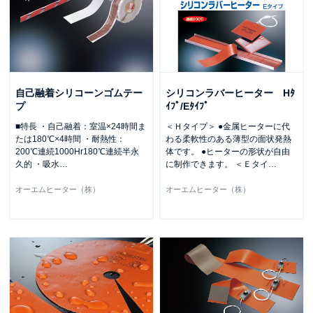
自己融着シリコーンゴムテー
シリコンラバーヒーター Hﾀ
プ
ｲﾌﾟ/Eﾀｲﾌﾟ
■特長 ・自己融着：室温×24時間ま
＜Ｈタイプ＞ ●金属ヒーターに代
たは180℃×4時間 ・耐熱性：
わる柔軟性のある薄型の面状発熱
200℃連続1000Hr180℃連続半永
体です。 ●ヒーターの形状が自由
久的 ・吸水
…
に制作できます。 ＜Ｅタイ
…
オーエムヒーター（株）
オーエムヒーター（株）