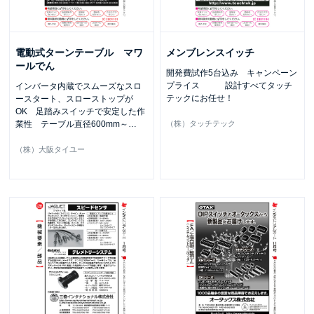
電動式ターンテーブル マワ
メンブレンスイッチ
ールでん
開発費試作5台込み キャンペーン
プライス 設計すべてタッチ
インバータ内蔵でスムーズなスロ
テックにお任せ！
ースタート、スローストップが
OK 足踏みスイッチで安定した作
業性 テーブル直径600mm～
…
（株）タッチテック
（株）大阪タイユー