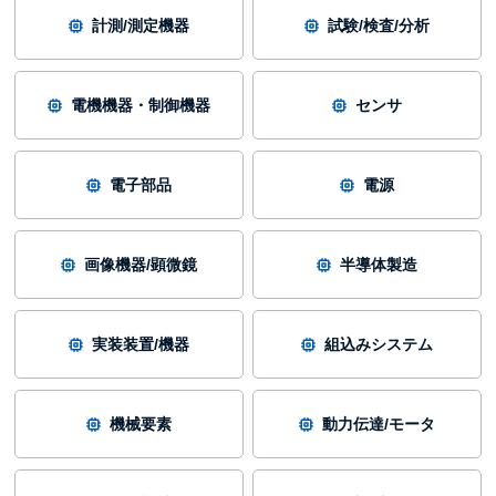
計測/測定機器
試験/検査/分析
電機機器・制御機器
センサ
電子部品
電源
画像機器/顕微鏡
半導体製造
実装装置/機器
組込みシステム
機械要素
動力伝達/モータ