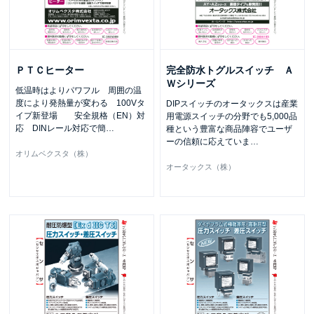
ＰＴＣヒーター
完全防水トグルスイッチ Ａ
Ｗシリーズ
低温時はよりパワフル 周囲の温
度により発熱量が変わる 100Vタ
DIPスイッチのオータックスは産業
イプ新登場 安全規格（EN）対
用電源スイッチの分野でも5,000品
応 DINレール対応で簡
…
種という豊富な商品陣容でユーザ
ーの信頼に応えていま
…
オリムベクスタ（株）
オータックス（株）