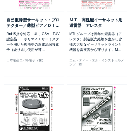
自己復帰型サーキット・プロ
ＭＴＬ高性能イーサネット用
テクター／薄型ピアノＤＩ
…
避雷器 アレスタ
RoHS指令対応 UL、CSA、TUV
MTLグループは長年の避雷器（ア
認定品 ポリマPTCサーミスタ
レスタ）製造販売経験を生かし皆
ーを用いた復帰型の過電流保護素
様の大切なイーサネットラインと
子（繰り返し使用が可
…
機器を雷被害から守ります。M
…
日本電産コパル電子（株）
エム・ティー・エル・インストゥルメ
ンツ（株）