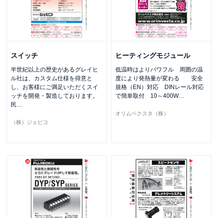
スイッチ
ヒーティングモジュール
半世紀以上の歴史があるグレイヒ
低温時はよりパワフル 周囲の温
ル社は、カスタム仕様を得意と
度により発熱量が変わる 安全
し、お客様にご満足いただくスイ
規格（EN）対応 DINレール対応
ッチを開発・製造しております。
で簡単取付 10～400W
…
民
…
オリムベクスタ（株）
（株）ジェピコ