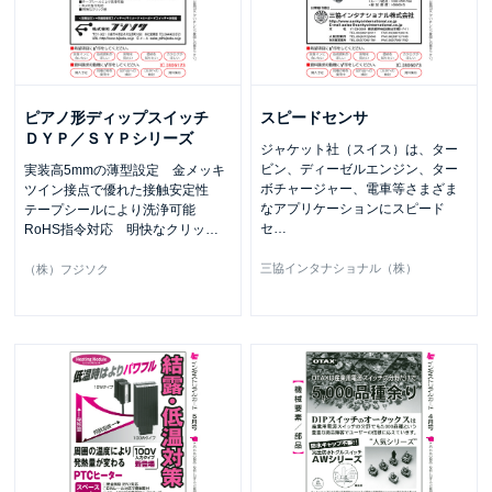
ピアノ形ディップスイッチ
スピードセンサ
ＤＹＰ／ＳＹＰシリーズ
ジャケット社（スイス）は、ター
ビン、ディーゼルエンジン、ター
実装高5mmの薄型設定 金メッキ
ボチャージャー、電車等さまざま
ツイン接点で優れた接触安定性
なアプリケーションにスピード
テープシールにより洗浄可能
セ
…
RoHS指令対応 明快なクリッ
…
三協インタナショナル（株）
（株）フジソク