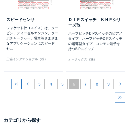
スピードセンサ
ＤＩＰスイッチ ＫＨＰシリ
ーズ他
ジャケット社（スイス）は、ター
ビン、ディーゼルエンジン、ター
ハーフピッチDIPスイッチのピアノ
ボチャージャー、電車等さまざま
タイプ ハーフピッチDIPスイッチ
なアプリケーションにスピード
の超薄型タイプ コンモン端子を
セ
…
持つSIPスイッチ
三協インタナショナル（株）
オータックス（株）
3
4
5
6
7
8
9
カテゴリから探す