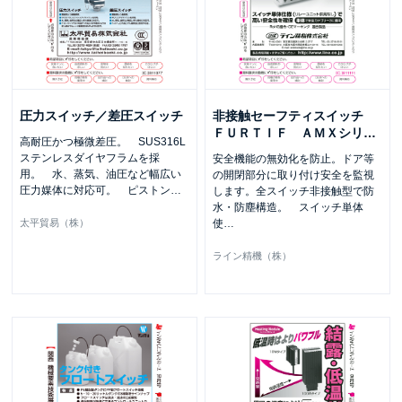
圧力スイッチ／差圧スイッチ
非接触セーフティスイッチ
ＦＵＲＴＩＦ ＡＭＸシリ
…
高耐圧かつ極微差圧。 SUS316L
ステンレスダイヤフラムを採
安全機能の無効化を防止。ドア等
用。 水、蒸気、油圧など幅広い
の開閉部分に取り付け安全を監視
圧力媒体に対応可。 ピストン
…
します。全スイッチ非接触型で防
水・防塵構造。 スイッチ単体
太平貿易（株）
使
…
ライン精機（株）