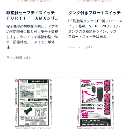
非接触セーフティスイッチ
タンク付きフロートスイッチ
ＦＵＲＴＩＦ ＡＭＸシリ
…
PE樹脂製タンクにPP製フロートス
イッチ搭載 5・10・20リットル
安全機能の無効化を防止。ドア等
タンクの３種類をラインナップ
の開閉部分に取り付け安全を監視
フロートスイッチは満水
…
します。全スイッチ非接触型で防
水・防塵構造。 スイッチ単体
使
…
ワッティー（株）
ライン精機（株）