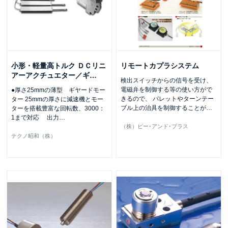
小形・軽量高トルク ＤＣリニ
リモートカプラシステム
アーアクチュエター／ギ
…
検出スイッチからの信号を受け、
電磁弁を制御する等の使い方がで
●厚さ25mmの薄型 ギヤードモー
きるので、 パレットやターンテー
ター 25mmの厚さに減速機とモー
ブル上の治具を制御することが
…
ターを搭載豊富な回転数、3000：
1まで対応 出力
…
（株）ビー･アンド･プラス
テクノ昭和（株）