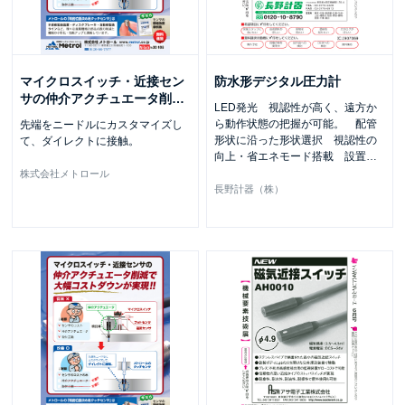
マイクロスイッチ・近接セン
防水形デジタル圧力計
サの仲介アクチュエータ削
…
LED発光 視認性が高く、遠方か
ら動作状態の把握が可能。 配管
先端をニードルにカスタマイズし
形状に沿った形状選択 視認性の
て、ダイレクトに接触。
向上・省エネモード搭載 設置
…
株式会社メトロール
長野計器（株）