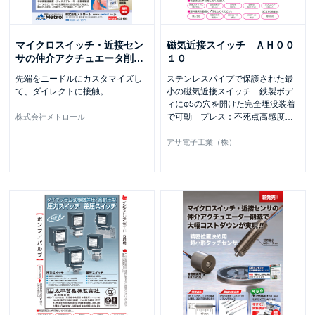
マイクロスイッチ・近接セン
磁気近接スイッチ ＡＨ００
サの仲介アクチュエータ削
…
１０
先端をニードルにカスタマイズし
ステンレスパイプで保護された最
て、ダイレクトに接触。
小の磁気近接スイッチ 鉄製ボデ
ィにφ5の穴を開けた完全埋没装着
で可動 プレス：不死点高感度
…
株式会社メトロール
アサ電子工業（株）