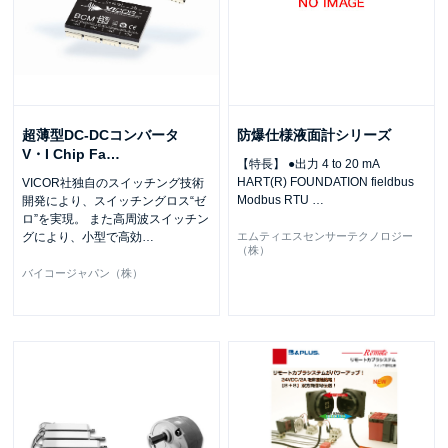
超薄型DC-DCコンバータ
防爆仕様液面計シリーズ
V・I Chip Fa
…
【特長】 ●出力 4 to 20 mA
HART(R) FOUNDATION fieldbus
VICOR社独自のスイッチング技術
Modbus RTU
…
開発により、スイッチングロス“ゼ
ロ”を実現。 また高周波スイッチン
グにより、小型で高効
…
エムティエスセンサーテクノロジー
（株）
バイコージャパン（株）