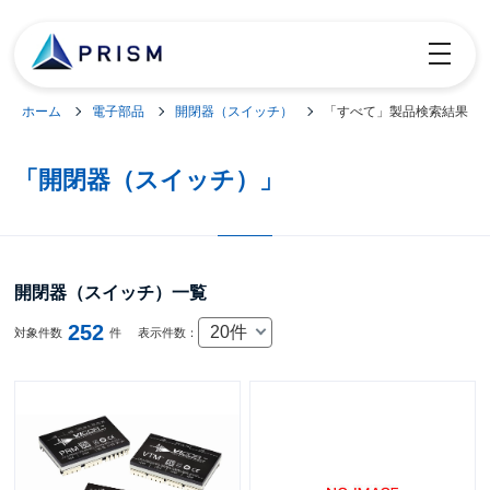
toggle
navigatio
ホーム
電子部品
開閉器（スイッチ）
「すべて」製品検索結果
「開閉器（スイッチ）」
開閉器（スイッチ）一覧
252
20件
対象件数
件
表示件数：