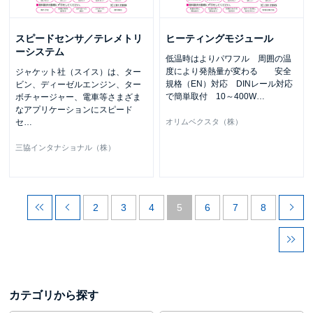
スピードセンサ／テレメトリ
ヒーティングモジュール
ーシステム
低温時はよりパワフル 周囲の温
度により発熱量が変わる 安全
ジャケット社（スイス）は、ター
規格（EN）対応 DINレール対応
ビン、ディーゼルエンジン、ター
で簡単取付 10～400W
…
ボチャージャー、電車等さまざま
なアプリケーションにスピード
セ
…
オリムベクスタ（株）
三協インタナショナル（株）
2
3
4
5
6
7
8
カテゴリから探す