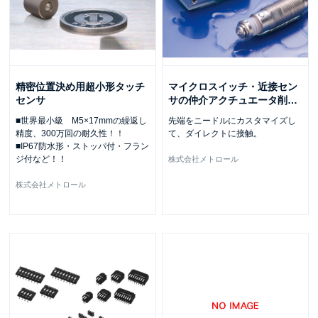
精密位置決め用超小形タッチ
マイクロスイッチ・近接セン
センサ
サの仲介アクチュエータ削
…
■世界最小級 M5×17mmの繰返し
先端をニードルにカスタマイズし
精度、300万回の耐久性！！
て、ダイレクトに接触。
■IP67防水形・ストッパ付・フラン
ジ付など！！
株式会社メトロール
株式会社メトロール