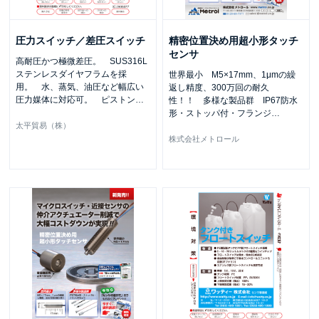
圧力スイッチ／差圧スイッチ
精密位置決め用超小形タッチ
センサ
高耐圧かつ極微差圧。 SUS316L
ステンレスダイヤフラムを採
世界最小 M5×17mm、1μmの繰
用。 水、蒸気、油圧など幅広い
返し精度、300万回の耐久
圧力媒体に対応可。 ピストン
…
性！！ 多様な製品群 IP67防水
形・ストッパ付・フランジ
…
太平貿易（株）
株式会社メトロール