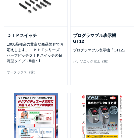
ＤＩＰスイッチ
プログラマブル表示機
GT12
1000品種余の豊富な商品陣容でお
応えします。 ＫＨＴシリーズ
プログラマブル表示機「GT12」
ハーフピッチＤＩＰスイッチの超
薄型タイプ（8極：1
…
パナソニック電工（株）
オータックス（株）