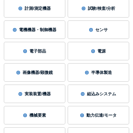
計測/測定機器
試験/検査/分析
電機機器・制御機器
センサ
電子部品
電源
画像機器/顕微鏡
半導体製造
実装装置/機器
組込みシステム
機械要素
動力伝達/モータ