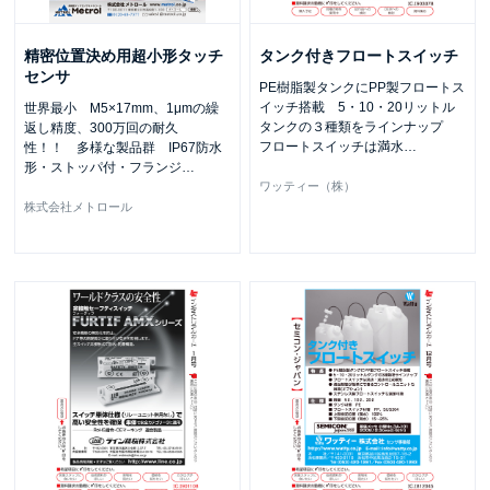
精密位置決め用超小形タッチ
タンク付きフロートスイッチ
センサ
PE樹脂製タンクにPP製フロートス
イッチ搭載 5・10・20リットル
世界最小 M5×17mm、1μmの繰
タンクの３種類をラインナップ
返し精度、300万回の耐久
フロートスイッチは満水
…
性！！ 多様な製品群 IP67防水
形・ストッパ付・フランジ
…
ワッティー（株）
株式会社メトロール