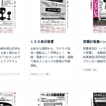
ＬＥＤ表示装置
荷重計装着ハ
の積分球は日本を
お好きな場所から、ラクラク送
荷重表示計（トラ
とも多く使われて
信！無駄なし！手間なし！ 無
ク荷重） 自動
がいつかどこかで
線・電波でメッセージ送信 遠隔
結果測定LED判
っとラブスフェ
で表示メッセージの変更が可能
プリンター接続
回転
…
仲精機（株）
エンジニアリング
日本セック（株）