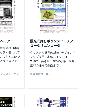
ルヘッダー
照光式押しボタンスイッチ／
ロータリエンコーダ
積分球は日本を
も多く使われて
クリスタル感覚の□8mmデザインキ
いつかどこかで
ャップ採用 本体スイッチは
とラブスフェ
□6mm、高さ18.5mmの小形 高輝
度LED採用で側面まで
…
ステムスジャパン
岩崎通信機（株）