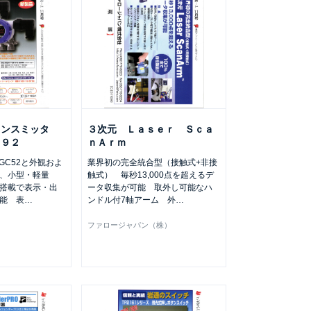
ランスミッタ
３次元 Ｌａｓｅｒ Ｓｃａ
Ｊ９２
ｎＡｒｍ
/GC52と外観およ
業界初の完全統合型（接触式+非接
し、小型・軽量
触式） 毎秒13,000点を超えるデ
搭載で表示・出
ータ収集が可能 取外し可能なハ
能 表
…
ンドル付7軸アーム 外
…
ファロージャパン（株）