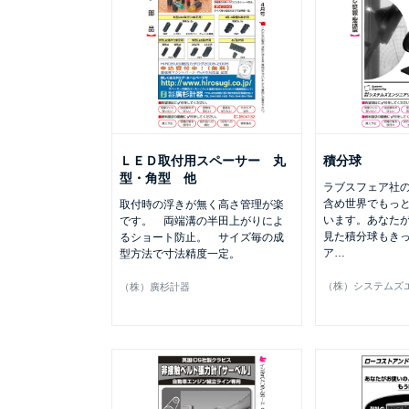
ＬＥＤ取付用スペーサー 丸
積分球
型・角型 他
ラブスフェア社
含め世界でもっ
取付時の浮きが無く高さ管理が楽
います。あなた
です。 両端溝の半田上がりによ
見た積分球もき
るショート防止。 サイズ毎の成
ア
…
型方法で寸法精度一定。
（株）システムズ
（株）廣杉計器