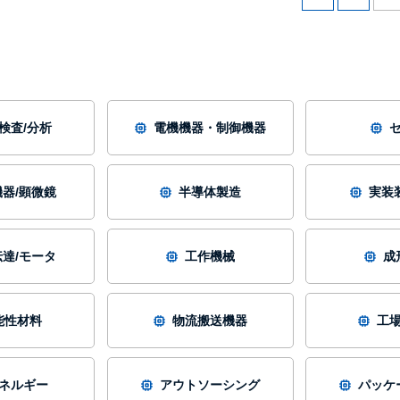
/検査/分析
電機機器・制御機器
器/顕微鏡
半導体製造
実装
達/モータ
工作機械
成
能性材料
物流搬送機器
工
ネルギー
アウトソーシング
パッケ