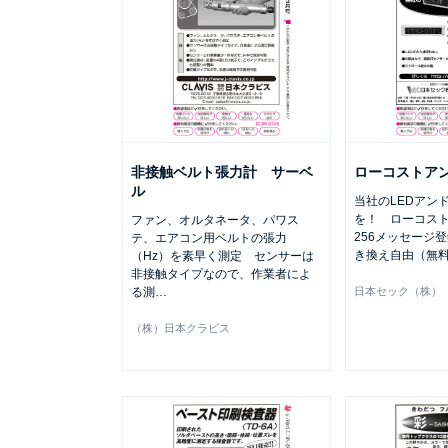
非接触ベルト張力計 サーベ
ローコストア
ル
当社のLEDアン
を！ ローコス
ファン、オルタネータ、パワス
256メッセージ
テ、エアコン用ベルトの張力
き換え自由（無
（Hz）を素早く測定 センサーは
非接触タイプなので、作業者によ
る測
…
日本セック（株）
（株）日本クラビス