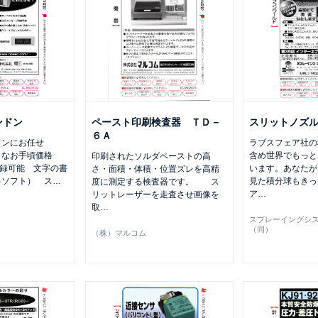
ンドン
ペースト印刷検査器 ＴＤ－
スリットノズ
６Ａ
ドンにお任せ
ラブスフェア社の
トなお手頃価格
含め世界でもっと
印刷されたソルダペーストの高
登録可能 文字の書
います。あなたが
さ・面積・体積・位置ズレを高精
料ソフト） ス
…
見た積分球もきっ
度に測定する検査器です。 ス
ア
…
リットレーザーを走査させ画像を
取
…
スプレーイングシ
（同）
（株）マルコム