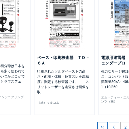
ペースト印刷検査器 ＴＤ－
電源用避雷器
６Ａ
ェンダープロ
の積分球は日本を
とも多く使われて
印刷されたソルダペーストの高
強力なサージ保護
がいつかどこかで
さ・面積・体積・位置ズレを高精
ス、コンパクト設
っとラブスフェ
度に測定する検査器です。 ス
流耐量80kA～40kA
リットレーザーを走査させ画像を
1（10/350
…
取
…
エンジニアリング
エム・ティー・エ
ンツ（株）
（株）マルコム
2