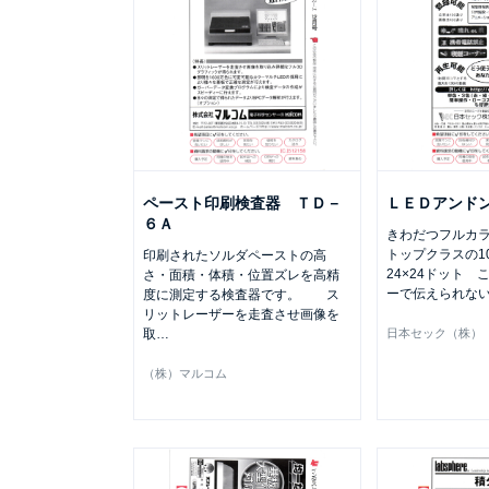
ペースト印刷検査器 ＴＤ－
ＬＥＤアンド
６Ａ
きわだつフルカ
トップクラスの1
印刷されたソルダペーストの高
24×24ドット
さ・面積・体積・位置ズレを高精
ーで伝えられな
度に測定する検査器です。 ス
リットレーザーを走査させ画像を
取
…
日本セック（株）
（株）マルコム