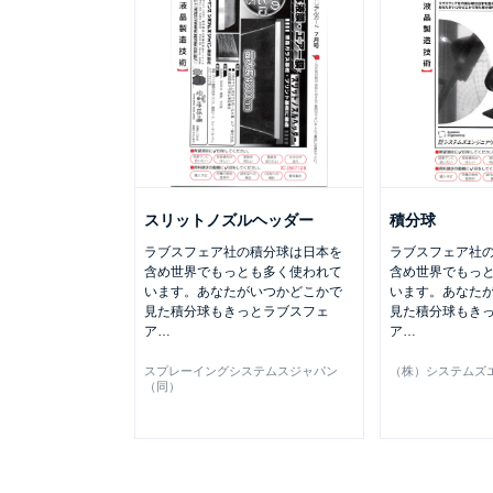
スリットノズルヘッダー
積分球
ラブスフェア社の積分球は日本を
ラブスフェア社
含め世界でもっとも多く使われて
含め世界でもっ
います。あなたがいつかどこかで
います。あなた
見た積分球もきっとラブスフェ
見た積分球もき
ア
…
ア
…
スプレーイングシステムスジャパン
（株）システムズ
（同）