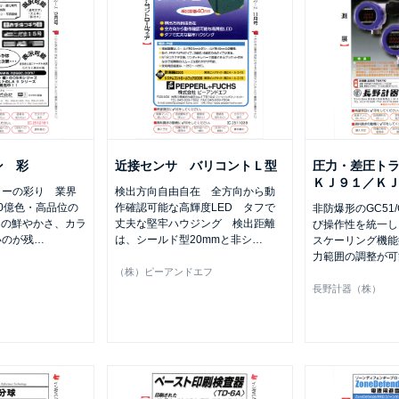
ン 彩
近接センサ バリコントＬ型
圧力・差圧ト
ＫＪ９１／Ｋ
ラーの彩り 業界
検出方向自由自在 全方向から動
0億色・高品位の
作確認可能な高輝度LED タフで
非防爆形のGC51
 この鮮やかさ、カラ
丈夫な堅牢ハウジング 検出距離
び操作性を統一
いのが残
…
は、シールド型20mmと非シ
…
スケーリング機能
力範囲の調整が可
（株）ピーアンドエフ
長野計器（株）