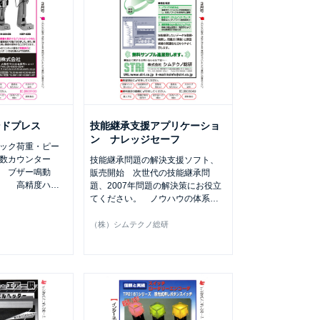
ンドプレス
技能継承支援アプリケーショ
ン ナレッジセーフ
ック荷重・ピー
回数カウンター
技能継承問題の解決支援ソフト、
定 ブザー鳴動
販売開始 次世代の技能継承問
可 高精度ハ
…
題、2007年問題の解決策にお役立
てください。 ノウハウの体系
…
（株）シムテクノ総研