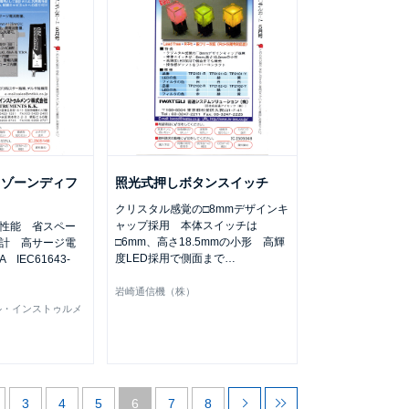
 ゾーンディフ
照光式押しボタンスイッチ
クリスタル感覚の□8mmデザインキ
ャップ採用 本体スイッチは
性能 省スペー
□6mm、高さ18.5mmの小形 高輝
計 高サージ電
度LED採用で側面まで
…
 IEC61643-
岩崎通信機（株）
ル・インストゥルメ
3
4
5
6
7
8