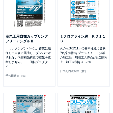
空気圧用自在カップリング
ミクロファイン網 ＫＤ１１
フリーアングルⅡ
Ｓ
・ウレタンダンパーは、作業に追
あの≪SKD11≫の基本性能に驚異
従して自在に屈曲し、ダンパーが
的な被削性をプラス！！ 抜群
潰れない内部補強構造で空気を遮
の加工性 切削工具寿命が約2倍向
断しません。 ・回転プラグタ
上 加工時間を30～50
…
イ
…
日本高周波鋼業（株）
千代田通商（株）