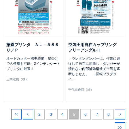
据置プリンタ ＡＬ－５８Ｓ
空気圧用自在カップリング
Ｕ／Ｐ
フリーアングルⅡ
オートカッター標準装備 壁掛け
・ウレタンダンパーは、作業に追
での使用も可能 2インチレシート
従して自在に屈曲し、ダンパーが
プリンタに最適！
潰れない内部補強構造で空気を遮
断しません。 ・回転プラグタ
イ
…
三栄電機（株）
千代田通商（株）
2
3
4
5
6
7
8