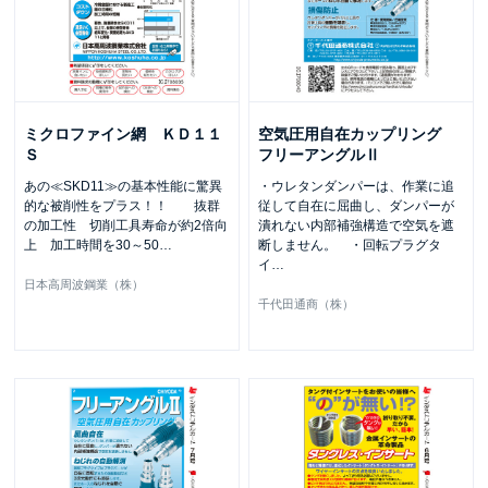
ミクロファイン網 ＫＤ１１
空気圧用自在カップリング
Ｓ
フリーアングルⅡ
あの≪SKD11≫の基本性能に驚異
・ウレタンダンパーは、作業に追
的な被削性をプラス！！ 抜群
従して自在に屈曲し、ダンパーが
の加工性 切削工具寿命が約2倍向
潰れない内部補強構造で空気を遮
上 加工時間を30～50
…
断しません。 ・回転プラグタ
イ
…
日本高周波鋼業（株）
千代田通商（株）