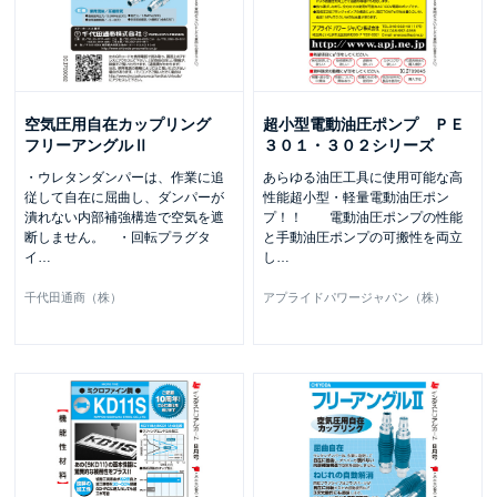
空気圧用自在カップリング
超小型電動油圧ポンプ ＰＥ
フリーアングルⅡ
３０１・３０２シリーズ
・ウレタンダンパーは、作業に追
あらゆる油圧工具に使用可能な高
従して自在に屈曲し、ダンパーが
性能超小型・軽量電動油圧ポン
潰れない内部補強構造で空気を遮
プ！！ 電動油圧ポンプの性能
断しません。 ・回転プラグタ
と手動油圧ポンプの可搬性を両立
イ
…
し
…
千代田通商（株）
アプライドパワージャパン（株）