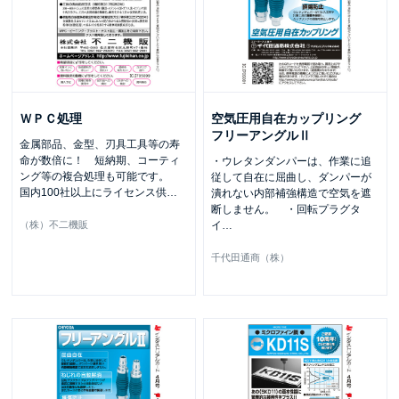
ＷＰＣ処理
空気圧用自在カップリング
フリーアングルⅡ
金属部品、金型、刃具工具等の寿
命が数倍に！ 短納期、コーティ
・ウレタンダンパーは、作業に追
ング等の複合処理も可能です。
従して自在に屈曲し、ダンパーが
国内100社以上にライセンス供
…
潰れない内部補強構造で空気を遮
断しません。 ・回転プラグタ
（株）不二機販
イ
…
千代田通商（株）