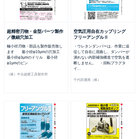
超精密刃物・金型パーツ製作
空気圧用自在カップリング
／微細穴加工
フリーアングルⅡ
極小径刃物・部品も製作販売致し
・ウレタンダンパーは、作業に追
ます 最小径φ10μmの穴加工
従して自在に屈曲し、ダンパーが
最小径φ3μmのドリル 最小径
潰れない内部補強構造で空気を遮
φ1μmのピン
断しません。 ・回転プラグタ
イ
…
（株）中台超硬工具製作所
千代田通商（株）