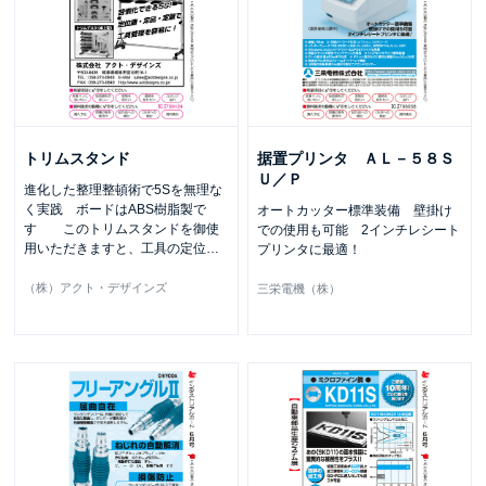
トリムスタンド
据置プリンタ ＡＬ－５８Ｓ
Ｕ／Ｐ
進化した整理整頓術で5Sを無理な
く実践 ボードはABS樹脂製で
オートカッター標準装備 壁掛け
す このトリムスタンドを御使
での使用も可能 2インチレシート
用いただきますと、工具の定位
…
プリンタに最適！
（株）アクト・デザインズ
三栄電機（株）