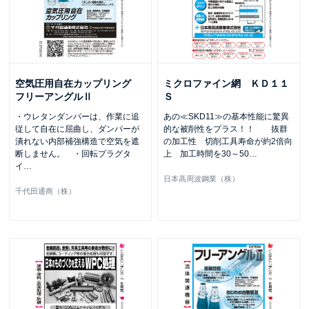
空気圧用自在カップリング
ミクロファイン網 ＫＤ１１
フリーアングルⅡ
Ｓ
・ウレタンダンパーは、作業に追
あの≪SKD11≫の基本性能に驚異
従して自在に屈曲し、ダンパーが
的な被削性をプラス！！ 抜群
潰れない内部補強構造で空気を遮
の加工性 切削工具寿命が約2倍向
断しません。 ・回転プラグタ
上 加工時間を30～50
…
イ
…
日本高周波鋼業（株）
千代田通商（株）