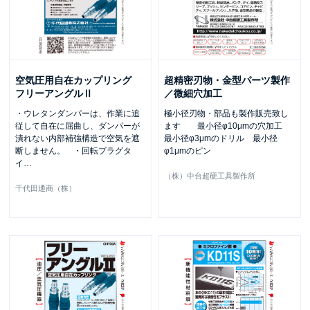
空気圧用自在カップリング
超精密刃物・金型パーツ製作
フリーアングルⅡ
／微細穴加工
・ウレタンダンパーは、作業に追
極小径刃物・部品も製作販売致し
従して自在に屈曲し、ダンパーが
ます 最小径φ10μmの穴加工
潰れない内部補強構造で空気を遮
最小径φ3μmのドリル 最小径
断しません。 ・回転プラグタ
φ1μmのピン
イ
…
（株）中台超硬工具製作所
千代田通商（株）