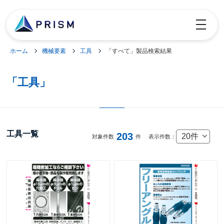
toggle
navigatio
ホーム
機械要素
工具
「すべて」製品検索結果
「工具」
工具一覧
203
20件
対象件数
件
表示件数：