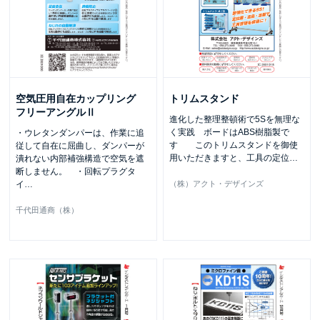
空気圧用自在カップリング
トリムスタンド
フリーアングルⅡ
進化した整理整頓術で5Sを無理な
く実践 ボードはABS樹脂製で
・ウレタンダンパーは、作業に追
す このトリムスタンドを御使
従して自在に屈曲し、ダンパーが
用いただきますと、工具の定位
…
潰れない内部補強構造で空気を遮
断しません。 ・回転プラグタ
イ
…
（株）アクト・デザインズ
千代田通商（株）