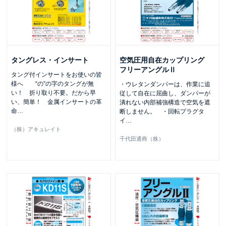
タングレス・インサート
空気圧用自在カップリング
フリーアングルⅡ
タング付インサートをお使いの皆
様へ “の”の字のタングが無
・ウレタンダンパーは、作業に追
い！ 折り取り不要。だから早
従して自在に屈曲し、ダンパーが
い、簡単！ 金属インサートの革
潰れない内部補強構造で空気を遮
命
…
断しません。 ・回転プラグタ
イ
…
（株）アキュレイト
千代田通商（株）