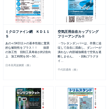
ミクロファイン網 ＫＤ１１
空気圧用自在カップリング
Ｓ
フリーアングルⅡ
あの≪SKD11≫の基本性能に驚異
・ウレタンダンパーは、作業に追
的な被削性をプラス！！ 抜群
従して自在に屈曲し、ダンパーが
の加工性 切削工具寿命が約2倍向
潰れない内部補強構造で空気を遮
上 加工時間を30～50
…
断しません。 ・回転プラグタ
イ
…
日本高周波鋼業（株）
千代田通商（株）