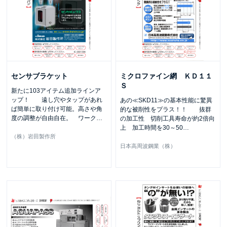
センサブラケット
ミクロファイン網 ＫＤ１１
Ｓ
新たに103アイテム追加ラインア
ップ！ 遠し穴やタップがあれ
あの≪SKD11≫の基本性能に驚異
ば簡単に取り付け可能。高さや角
的な被削性をプラス！！ 抜群
度の調整が自由自在。 ワーク
…
の加工性 切削工具寿命が約2倍向
上 加工時間を30～50
…
（株）岩田製作所
日本高周波鋼業（株）