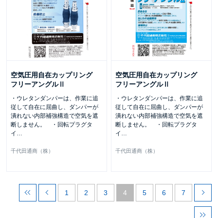
空気圧用自在カップリング
空気圧用自在カップリング
フリーアングルⅡ
フリーアングルⅡ
・ウレタンダンパーは、作業に追
・ウレタンダンパーは、作業に追
従して自在に屈曲し、ダンパーが
従して自在に屈曲し、ダンパーが
潰れない内部補強構造で空気を遮
潰れない内部補強構造で空気を遮
断しません。 ・回転プラグタ
断しません。 ・回転プラグタ
イ
…
イ
…
千代田通商（株）
千代田通商（株）
1
2
3
4
5
6
7