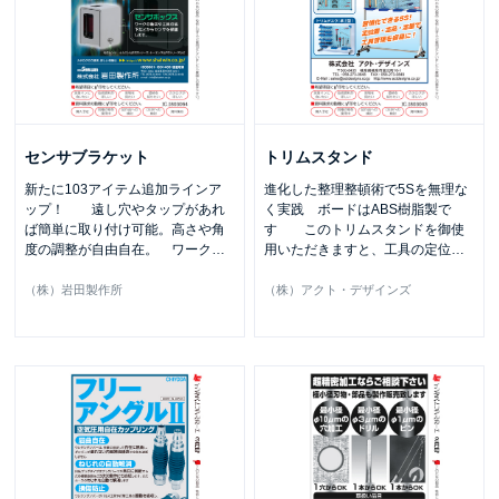
センサブラケット
トリムスタンド
新たに103アイテム追加ラインア
進化した整理整頓術で5Sを無理な
ップ！ 遠し穴やタップがあれ
く実践 ボードはABS樹脂製で
ば簡単に取り付け可能。高さや角
す このトリムスタンドを御使
度の調整が自由自在。 ワーク
…
用いただきますと、工具の定位
…
（株）岩田製作所
（株）アクト・デザインズ