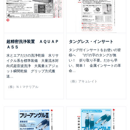
超精密洗浄装置 ＡＱＵＡＰ
タングレス・インサート
ＡＳＳ
タング付インサートをお使いの皆
様へ “の”の字のタングが無
水とエアだけの洗浄乾燥 水リサ
い！ 折り取り不要。だから早
イクル系を標準装備 大量流水対
い、簡単！ 金属インサートの革
向式超音波洗浄 大風量エアジェ
命
…
ット瞬間乾燥 グリップ方式搬
送
…
（株）アキュレイト
（株）ＮＩマテリアル