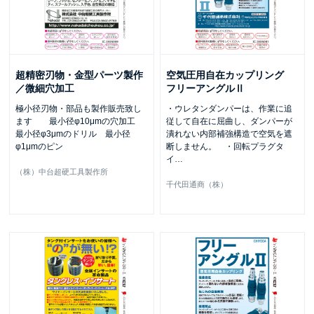
超精密刃物・金型パーツ製作
空気圧用自在カップリング
／微細穴加工
フリーアングルⅡ
極小径刃物・部品も製作販売致し
・ウレタンダンパーは、作業に追
ます 最小径φ10μmの穴加工
従して自在に屈曲し、ダンパーが
最小径φ3μmのドリル 最小径
潰れない内部補強構造で空気を遮
φ1μmのピン
断しません。 ・回転プラグタ
イ
…
（株）中台超硬工具製作所
千代田通商（株）