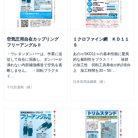
空気圧用自在カップリング
ミクロファイン網 ＫＤ１１
フリーアングルⅡ
Ｓ
・ウレタンダンパーは、作業に追
あの≪SKD11≫の基本性能に驚異
従して自在に屈曲し、ダンパーが
的な被削性をプラス！！ 抜群
潰れない内部補強構造で空気を遮
の加工性 切削工具寿命が約2倍向
断しません。 ・回転プラグタ
上 加工時間を30～50
…
イ
…
日本高周波鋼業（株）
千代田通商（株）