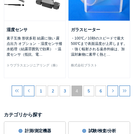
湿度センサ
ガラスヒーター
素子互換 形状多彩 結露に強い 露
・100℃／10秒のスピードで最大
点出力 オプション ・湿度センサ撥
500℃まで表面温度が上昇します。
水処理（結露雰囲気で効果） ・温
・強く輻射される遠赤外線は、加
度センサ（抵抗、電
…
温対象物に素早く熱と
…
トウプラスエンジニアリング（株）
株式会社ブラスト
1
2
3
4
5
6
カテゴリから探す
計測/測定機器
試験/検査/分析