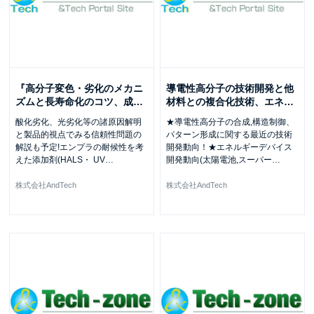
『高分子変色・劣化のメカニ
導電性高分子の技術開発と他
ズムと長寿命化のコツ、成
…
材料との複合化技術、エネ
…
酸化劣化、光劣化等の諸原因解明
★導電性高分子の合成,構造制御、
と製品的視点でみる信頼性問題の
パターン形成に関する最近の技術
解説も予定!エンプラの耐候性を考
開発動向！★エネルギーデバイス
えた添加剤(HALS・ UV
…
開発動向(太陽電池,スーパー
…
株式会社AndTech
株式会社AndTech