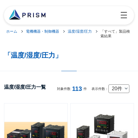
toggle
navigatio
ホーム
電機機器・制御機器
温度/湿度/圧力
「すべて」製品検
索結果
「温度/湿度/圧力」
温度/湿度/圧力一覧
113
20件
対象件数
件
表示件数：