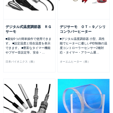
デジタル式温度調節器 ＲＧ
デジサーモ ＯＴ－９／シリ
サーモ
コンラバーヒーター
■最短6つの簡単操作で使用できま
■デジタル温度調節器 小型、高性
す。 ■設定温度と現在温度を表示
能でヒーターに優しいPID制御の温
できます。 ■豊富なタイマー機能
度コントローラーセンサー2種対
やブザー音設定等、安全・
…
応・タイマー・アラーム通
…
日本パイオニクス（株）
オーエムヒーター（株）