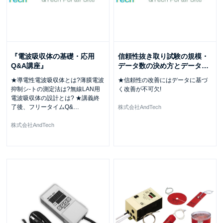
『電波吸収体の基礎・応用
信頼性抜き取り試験の規模・
Q&A講座』
データ数の決め方とデータ
…
★導電性電波吸収体とは?薄膜電波
★信頼性の改善にはデータに基づ
抑制シ-トの測定法は?無線LAN用
く改善が不可欠!
電波吸収体の設計とは? ★講義終
了後、フリータイムQ&
…
株式会社AndTech
株式会社AndTech