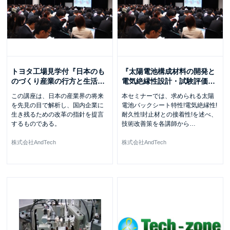
トヨタ工場見学付『日本のも
『太陽電池構成材料の開発と
のづくり産業の行方と生活
…
電気絶縁性設計・試験評価
…
この講座は、日本の産業界の将来
本セミナーでは、求められる太陽
を先見の目で解析し、国内企業に
電池バックシート特性!電気絶縁性!
生き残るための改革の指針を提言
耐久性!封止材との接着性!を述べ、
するものである。
技術改善策を各講師から
…
株式会社AndTech
株式会社AndTech