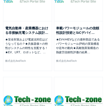
電気自動車・産業機器におけ
車載パワーモジュールの信頼
る非接触充電システム設計
…
性設計技術とSiCデバイ
…
★安全対策および電波法対応はど
★EVやHEVなどの基幹部品である
うなってるの？★共振器個々の特
パワーモジュール(PM)の実装構造
性がシステムの特性を支配する！
や近年の動向★高耐熱実装構造の
★EV、LRT、ロボットなど、
…
熱疲労信頼性評価の結果
…
株式会社AndTech
株式会社AndTech