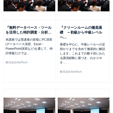
『無料データベース・ツール
『クリーンルームの徹底基
を活用した特許調査・分析
…
礎 ～初級から中級レベル
へ
…
本講座では受講者の皆様にPC演習
(データベース演習、Excel・
基礎を中心に、中級レベルへの足
PowerPoint演習など)を通じて、特
掛かりまでを含めて徹底的に解説
許情報だけでは
…
します。これまでの数十回にわた
る講演経験に基づき、わかりや
株式会社AndTech
す
…
株式会社AndTech