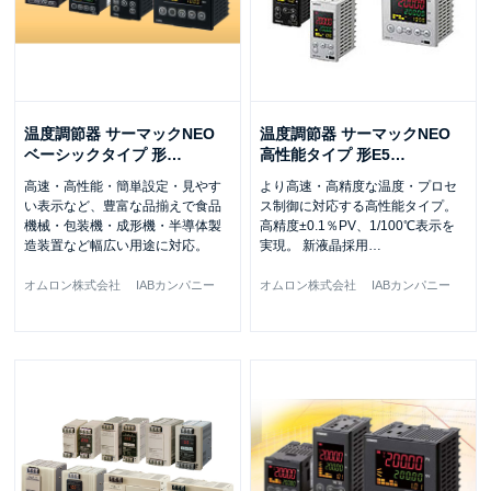
温度調節器 サーマックNEO
温度調節器 サーマックNEO
ベーシックタイプ 形
…
高性能タイプ 形E5
…
高速・高性能・簡単設定・見やす
より高速・高精度な温度・プロセ
い表示など、豊富な品揃えで食品
ス制御に対応する高性能タイプ。
機械・包装機・成形機・半導体製
高精度±0.1％PV、1/100℃表示を
造装置など幅広い用途に対応。
実現。 新液晶採用
…
オムロン株式会社 IABカンパニー
オムロン株式会社 IABカンパニー