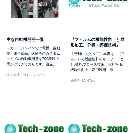
主な自動機開発一覧
『フィルムの機能性向上と成
形加工、分析・評価技術』
メカトロジャパンでは電機、自動
車、電子部品、医療等のカスタム
【発刊にあたって】 本書は、【フ
メイドの自動機開発を700種以上
ィルムの機能性】をキーワードと
手がけてきております。組立、
…
し,材料,プロセス技術、分析評価、
機能性向上、応用展開、市
…
株式会社メカトロジャパン
株式会社AndTech