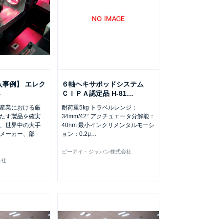
入事例】 エレク
６軸ヘキサポッドシステム
界
ＣＩＰＡ認定品 H-81
…
産業における厳
耐荷重5kg トラベルレンジ：
たす製品を確実
34mm/42° アクチュエータ分解能：
、世界中の大手
40nm 最小インクリメンタルモーシ
メーカー、部
ョン：0.2μ
…
ピーアイ・ジャパン株式会社
会社