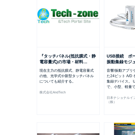
『タッチパネル(抵抗膜式・静
USB接続 ポ
電容量式)の市場・材料
…
振動集録モジ
現在主力の抵抗膜式、静電容量式
音響/振動アプリ
の他、光学式や新型タッチパネル
た24ビット A/
についても紹介する。
集録デバイス。 U
で、小型、軽量
株式会社AndTech
日本ナショナルイ
（株）