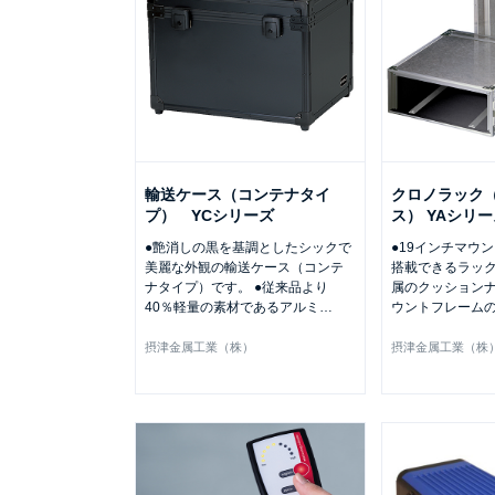
輸送ケース（コンテナタイ
クロノラック
プ） YCシリーズ
ス） YAシリー
●艶消しの黒を基調としたシックで
●19インチマウ
美麗な外観の輸送ケース（コンテ
搭載できるラック
ナタイプ）です。 ●従来品より
属のクッション
40％軽量の素材であるアルミ
…
ウントフレーム
摂津金属工業（株）
摂津金属工業（株