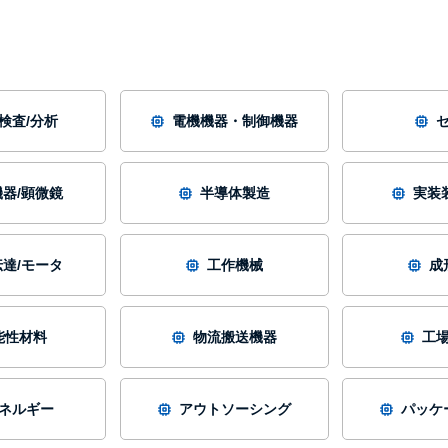
/検査/分析
電機機器・制御機器
器/顕微鏡
半導体製造
実装
達/モータ
工作機械
成
能性材料
物流搬送機器
工
ネルギー
アウトソーシング
パッケ