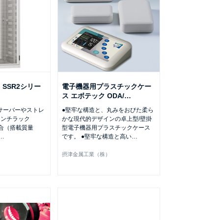
SSR2シリー
電子機器用プラスチックケー
ス エボテック ODA/
…
サーバーやストレ
●堅牢な構造と、丸みをおびた柔ら
インチラック
かな現代的デザインの卓上型/壁掛
3適合（搭載質量
型電子機器用プラスチックケース
…
です。 ●堅牢な構造と高い
…
）
摂津金属工業（株）