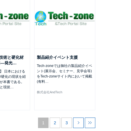
化技術と硬化材
製品紹介イベント支援
望―発光
…
Tech-zoneでは御社の製品紹介イベ
ント(展示会、セミナー、見学会等)
】 日本における
をTech-zoneサイト内において掲載
UV硬化の現状を紹
(有料
…
が本書である。
発と現状
…
株式会社AndTech
1
2
3