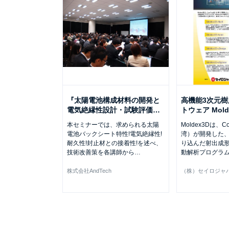
『太陽電池構成材料の開発と
高機能3次元
電気絶縁性設計・試験評価
…
トウェア Mold
本セミナーでは、求められる太陽
Moldex3Dは、C
電池バックシート特性!電気絶縁性!
湾）が開発した
耐久性!封止材との接着性!を述べ、
り込んだ射出成
技術改善策を各講師から
…
動解析プログラ
株式会社AndTech
（株）セイロジャ