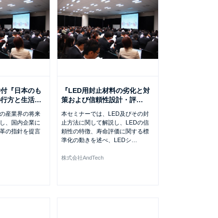
学付『日本のも
『LED用封止材料の劣化と対
の行方と生活
…
策および信頼性設計・評
…
の産業界の将来
本セミナーでは、LED及びその封
し、国内企業に
止方法に関して解説し、LEDの信
革の指針を提言
頼性の特徴、寿命評価に関する標
準化の動きを述べ、LEDシ
…
株式会社AndTech