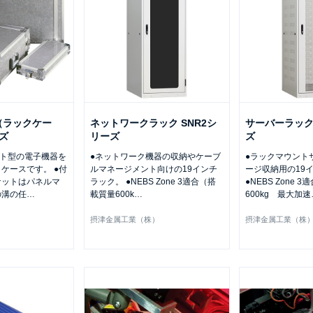
（ラックケー
ネットワークラック SNR2シ
サーバーラック 
ズ
リーズ
ズ
ント型の電子機器を
●ネットワーク機器の収納やケーブ
●ラックマウント
ケースです。 ●付
ルマネージメント向けの19インチ
ージ収納用の19
ナットはパネルマ
ラック。 ●NEBS Zone 3適合（搭
●NEBS Zone 
の溝の任
…
載質量600k
…
600kg 最大加速
）
摂津金属工業（株）
摂津金属工業（株