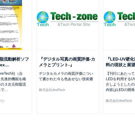
樹脂流動解析ソフ
『デジタル写真の画質評価-カ
『LED-UV硬
ex
…
メラとプリント-』
料の現状と展
oreTech社（台
デジタルカメラの画質評価につい
【刊行にあたって
、先進的機能を織
て書かれた今も色あせない技術書
LEDを利用する
形の３次元樹脂流
介しようとしたの
ムで
…
内容はLEDの開
株式会社AndTech
パン
株式会社AndTech