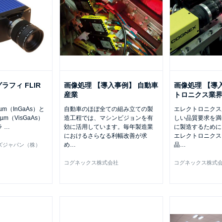
フィ FLIR
画像処理 【導入事例】 自動車
画像処理 【導
産業
トロニクス業
 µm（InGaAs）と
自動車のほぼ全ての組み立ての製
エレクトロニクス
7 µm（VisGaAs）
造工程では、マシンビジョンを有
しい品質要求を満
ラ
…
効に活用しています。毎年製造業
に製造するために
におけるさらなる利幅改善が求
エレクトロニクス
め
…
品
…
ズジャパン（株）
コグネックス株式会社
コグネックス株式