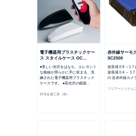
電子機器用プラスチックケー
赤外線サーモグラ
ス スタイルケース OC
…
SC2500
●美しい光沢をはなち、エレガント
波長域 0.9 ～1.7
な曲線が滑らかに手に収まる、洗
波長域 0.4 ～ 1.
練された電子機器用プラスチック
の 近赤外線カメ
ケースです。 ●高光沢の鏡面
…
フリアーシステム
摂津金属工業（株）