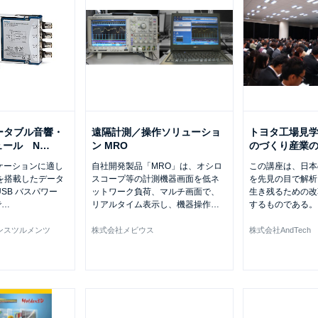
ータブル音響・
遠隔計測／操作ソリューショ
トヨタ工場見
ュール N
…
ン MRO
のづくり産業
ケーションに適し
自社開発製品「MRO」は、オシロ
この講座は、日本
D を搭載したデータ
スコープ等の計測機器画面を低ネ
を先見の目で解析
SB バスパワー
ットワーク負荷、マルチ画面で、
生き残るための改
で
…
リアルタイム表示し、機器操作
…
するものである。
ンスツルメンツ
株式会社メビウス
株式会社AndTech