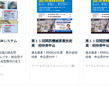
AMシステム
第１１回関西機械要素技術
第１１回関西
展 招待券申込
展 招待券申
は最先端の統合型
過去最多！650社が出展 展示会招
過去最多！650
テムです。統合型デ
待券 申込受付中！
待券 申込受付中
に金型製作の全工
る
…
リードエグジビションジャパン（株）
リードエグジビシ
パン