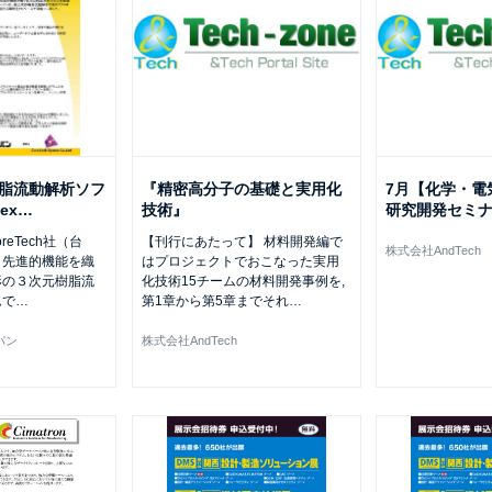
樹脂流動解析ソフ
『精密高分子の基礎と実用化
7月【化学・
ex
…
技術』
研究開発セミ
oreTech社（台
【刊行にあたって】 材料開発編で
株式会社AndTech
、先進的機能を織
はプロジェクトでおこなった実用
形の３次元樹脂流
化技術15チームの材料開発事例を,
ムで
…
第1章から第5章までそれ
…
パン
株式会社AndTech