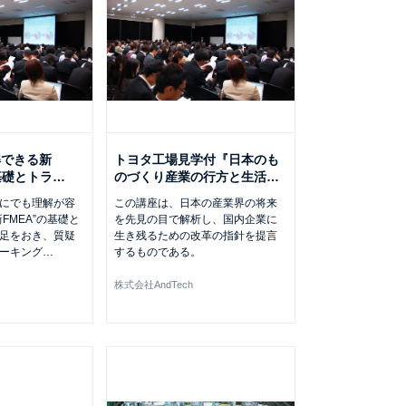
解できる新
トヨタ工場見学付『日本のも
の基礎とトラ
…
のづくり産業の行方と生活
…
にでも理解が容
この講座は、日本の産業界の将来
FMEA”の基礎と
を先見の目で解析し、国内企業に
足をおき、質疑
生き残るための改革の指針を提言
ーキング
…
するものである。
株式会社AndTech