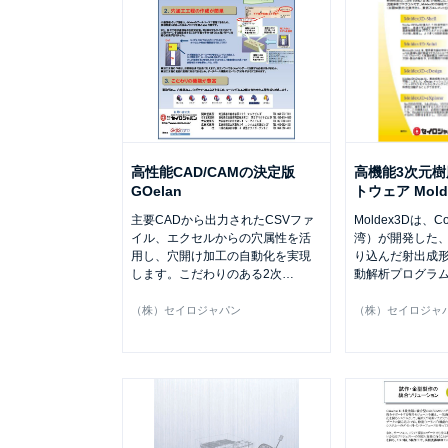
高性能CAD/CAMの決定版
高機能3次元
GOelan
トウェア Mold
主要CADから出力されたCSVファ
Moldex3Dは、C
イル、エクセルからの穴属性を活
湾）が開発した
用し、穴開け加工の自動化を実現
り込んだ射出成
します。こだわりのある2次
…
動解析プログラ
（株）セイロジャパン
（株）セイロジャ