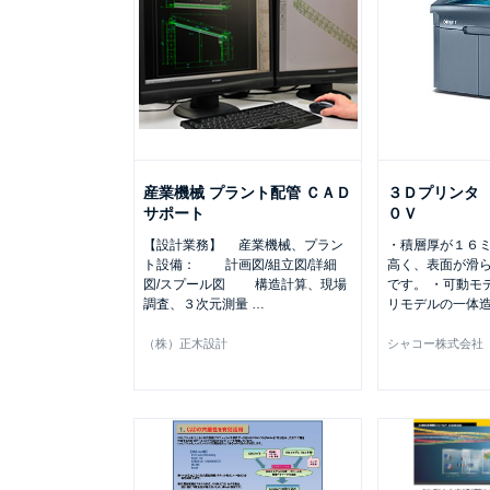
産業機械 プラント配管 ＣＡＤ
３Ｄプリンタ
サポート
０Ｖ
【設計業務】 産業機械、プラン
・積層厚が１６
ト設備： 計画図/組立図/詳細
高く、表面が滑
図/スプール図 構造計算、現場
です。 ・可動モ
調査、３次元測量
…
リモデルの一体
（株）正木設計
シャコー株式会社