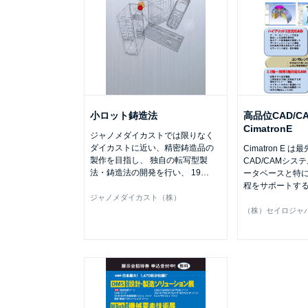
小ロット鋳造法
高品位CAD/C
CimatronE
ジャノメダイカストでは限りなく
ダイカストに近い、精密鋳造品の
Cimatron E 
製作を目指し、 独自の転写型製
CAD/CAMシス
法・鋳造法の開発を行い、 19
…
ータベースと特
程をサポートす
ジャノメダイカスト（株）
（株）セイロジャ