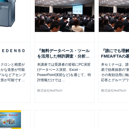
 ＥＤＥＮ５０
『無料データベース・ツール
『誰にでも理
を活用した特許調査・分析
…
FMEA/FTA
ミクロンと精度が
本講座では受講者の皆様にPC演習
本セミナーは、誰
らかな造形が可能
(データベース演習、Excel・
易で効果抜群の“新
デルなどアセンブ
PowerPoint演習など)を通じて、特
その有効活用に軸
造形が可能です
…
許情報だけでは
…
応答とグループワ
株式会社AndTech
株式会社AndTech