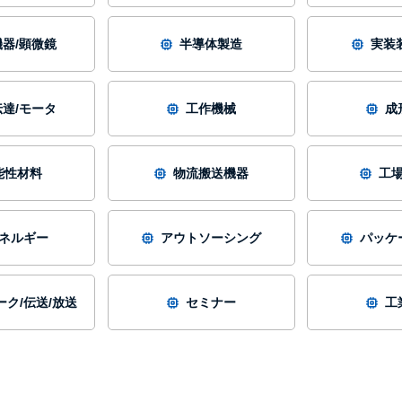
器/顕微鏡
半導体製造
実装
達/モータ
工作機械
成
能性材料
物流搬送機器
工
ネルギー
アウトソーシング
パッケ
ク/伝送/放送
セミナー
工