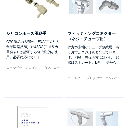
シリコンホース用継手
フィッティングコネクター
（ネジ・チューブ用）
CPC製品の大部分にFDA(アメリカ
食品医薬品局）やUSDA(アメリカ
片方の末端がチューブ接続用、も
農務省）が認証する合成樹脂を使
う片方がネジ形状となっていま
用。必要に応じてOリ
…
す。同径、異径両方に対応し、形
状はストレート、L型、T型から、
コールダー プロダクツ カンパニー
…
コールダー プロダクツ カンパニー