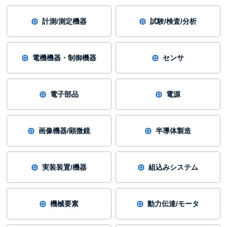
計測/測定機器
試験/検査/分析
電機機器・制御機器
センサ
電子部品
電源
画像機器/顕微鏡
半導体製造
実装装置/機器
組込みシステム
機械要素
動力伝達/モータ