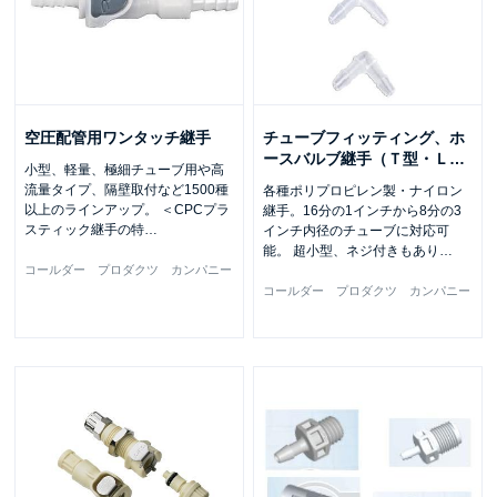
空圧配管用ワンタッチ継手
チューブフィッティング、ホ
ースバルブ継手（Ｔ型・Ｌ
…
小型、軽量、極細チューブ用や高
流量タイプ、隔壁取付など1500種
各種ポリプロピレン製・ナイロン
以上のラインアップ。 ＜CPCプラ
継手。16分の1インチから8分の3
スティック継手の特
…
インチ内径のチューブに対応可
能。 超小型、ネジ付きもあり
…
コールダー プロダクツ カンパニー
コールダー プロダクツ カンパニー