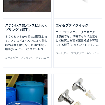
ステンレス製ノンスピルカッ
エイセプティクイック
プリング（継手）
エイセプティクイックコネクター
は無菌でない環境でも簡単迅速そ
３００セットから特注対応致しま
して確実に無菌で液体輸送を可能
す。ノンスピルバルブにより着脱
にする継手(ジョイント）です。
…
時の漏れを限りなくゼロに抑える
継手(ジョイント)にステンレス
…
コールダー プロダクツ カンパニー
コールダー プロダクツ カンパニー