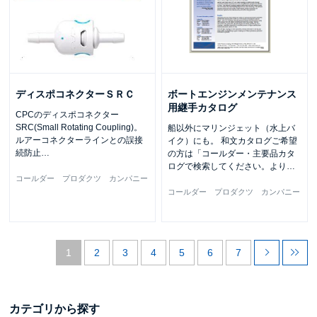
ディスポコネクターＳＲＣ
ボートエンジンメンテナンス
用継手カタログ
CPCのディスポコネクター
SRC(Small Rotating Coupling)。
船以外にマリンジェット（水上バ
ルアーコネクターラインとの誤接
イク）にも。 和文カタログご希望
続防止
…
の方は「コールダー・主要品カタ
ログで検索してください。より
…
コールダー プロダクツ カンパニー
コールダー プロダクツ カンパニー
1
2
3
4
5
6
7
カテゴリから探す