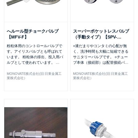
へルール型チョークバルブ
スーパーポケットレスバルブ
【MFV-F】
（手動タイプ）【SPV-
…
粉粒体用のコントロールバルブで
○液だまりやコンタミの心配が無
す。アイリスバルブとも呼ばれて
く、洗浄時間も大幅に短縮できる
います。 粉粒体の排出、投入用バ
サニタリーバルブです。 ○チュー
ルブとして使われています。
…
ブ本体（接続部）は配管接続パ
…
MONOVATE株式会社(旧:日東金属工
MONOVATE株式会社(旧:日東金属工
業株式会社）
業株式会社）