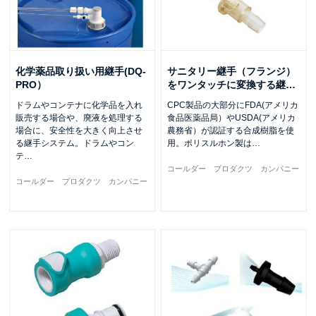
化学薬品取り扱い用継手(DQ-
サニタリー継手（フランジ）
PRO）
をワンタッチに変換する継
…
ドラムやコンテナに化学品を入れ
CPC製品の大部分にFDA(アメリカ
販売する場合や、廃液を処理する
食品医薬品局）やUSDA(アメリカ
場合に、安全性を大きく向上させ
農務省）が認証する合成樹脂を使
る継手システム。ドラムやコン
用。ポリスルホン製は
…
テ
…
コールダー プロダクツ カンパニー
コールダー プロダクツ カンパニー