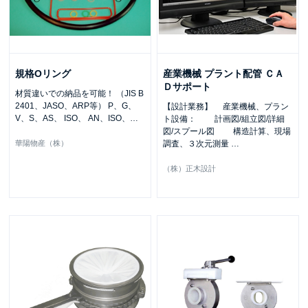
規格Oリング
産業機械 プラント配管 ＣＡ
Ｄサポート
材質違いでの納品を可能！ （JIS B
2401、JASO、ARP等） P、G、
【設計業務】 産業機械、プラン
V、S、AS、 ISO、 AN、ISO、
…
ト設備： 計画図/組立図/詳細
図/スプール図 構造計算、現場
華陽物産（株）
調査、３次元測量
…
（株）正木設計