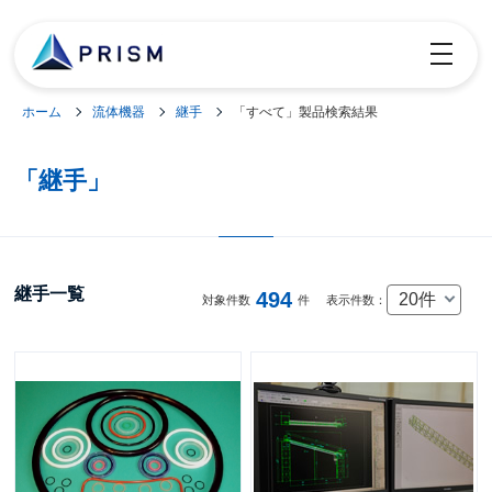
toggle
navigatio
ホーム
流体機器
継手
「すべて」製品検索結果
「継手」
継手一覧
494
20件
対象件数
件
表示件数：