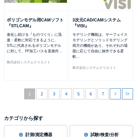
ポリゴンモデル用CAMソフト
3次元CAD/CAMシステム
『STLCAM』
『VISI』
進化し続ける『ものづくり』に迅
モデリング機能は、サーフェイス
速・柔軟に対応できるように、
モデリングとソリッドモデリング
STLに代表されるポリゴンモデル
両方の機能があり、それぞれの場
に対して、FF加工パスを直接作
…
面に応じて自由に操作できる柔
軟
…
株式会社システムクリエイト
株式会社システムクリエイト
1
2
3
4
5
6
7
カテゴリから探す
計測/測定機器
試験/検査/分析