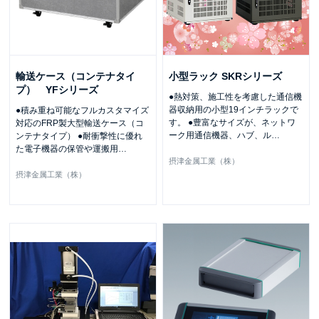
輸送ケース（コンテナタイ
小型ラック SKRシリーズ
プ） YFシリーズ
●熱対策、施工性を考慮した通信機
器収納用の小型19インチラックで
●積み重ね可能なフルカスタマイズ
す。 ●豊富なサイズが、ネットワ
対応のFRP製大型輸送ケース（コ
ーク用通信機器、ハブ、ル
…
ンテナタイプ） ●耐衝撃性に優れ
た電子機器の保管や運搬用
…
摂津金属工業（株）
摂津金属工業（株）