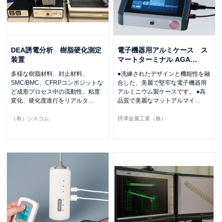
DEA誘電分析 樹脂硬化測定
電子機器用アルミケース ス
装置
マートターミナル AGA
…
多様な樹脂材料、封止材料、
●洗練されたデザインと機能性を融
SMC/BMC、CFRPコンポジットな
合した、美麗で堅牢な電子機器用
ど成形プロセス中の流動性、粘度
アルミニウム製ケースです。 ●高
変化、硬化度進行をリアルタ
…
品質で美麗なマットアルマイ
…
（有）シスコム
摂津金属工業（株）