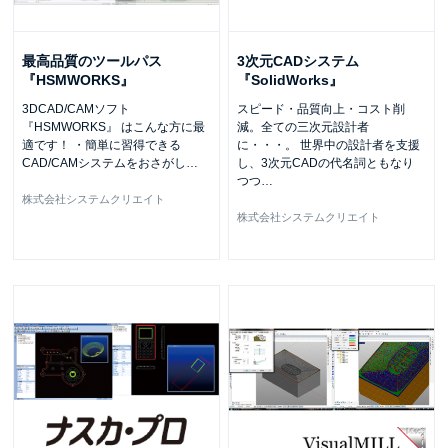
最高品質のツールパス
3次元CADシステム
『HSMWORKS』
『SolidWorks』
3DCAD/CAMソフト
スピード・品質向上・コスト削
『HSMWORKS』 はこんな方に最
減。全ての三次元設計者
適です！ ・簡単に習得できる
に・・・。 世界中の設計者を支援
CAD/CAMシステムをおさがし
…
し、3次元CADの代名詞ともなり
つつ
…
株式会社システムクリエイト
株式会社システムクリエイト