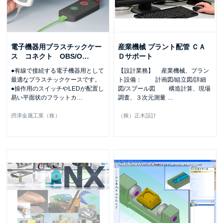
電子機器用プラスチックケー
産業機械 プラント配管 ＣＡ
ス コネクト OBS/O
…
Ｄサポート
●有線で接続する電子機器用として
【設計業務】 産業機械、プラン
最適なプラスチックケースです。
ト設備： 計画図/組立図/詳細
●操作用のスイッチやLEDが配置し
図/スプール図 構造計算、現場
易い平面状のフラットカ
…
調査、３次元測量
…
摂津金属工業（株）
（株）正木設計