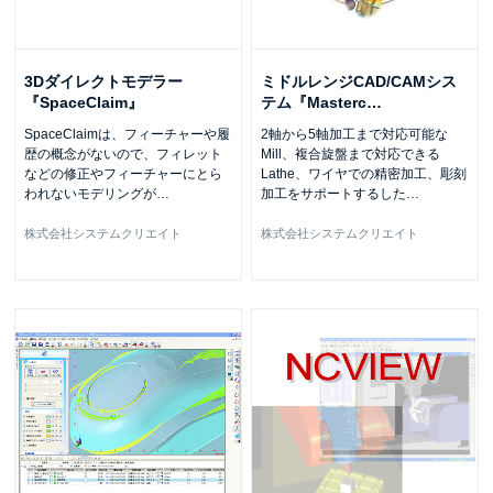
3Dダイレクトモデラー
ミドルレンジCAD/CAMシス
『SpaceClaim』
テム『Masterc
…
SpaceClaimは、フィーチャーや履
2軸から5軸加工まで対応可能な
歴の概念がないので、フィレット
Mill、複合旋盤まで対応できる
などの修正やフィーチャーにとら
Lathe、ワイヤでの精密加工、彫刻
われないモデリングが
…
加工をサポートするした
…
株式会社システムクリエイト
株式会社システムクリエイト