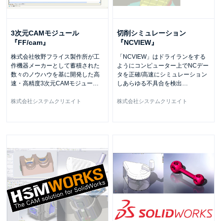
3次元CAMモジュール
切削シミュレーション
『FF/cam』
『NCVIEW』
株式会社牧野フライス製作所が工
「NCVIEW」はドライランをする
作機器メーカーとして蓄積された
ようにコンピューター上でNCデー
数々のノウハウを基に開発した高
タを正確/高速にシミュレーション
速・高精度3次元CAMモジュー
…
しあらゆる不具合を検出
…
株式会社システムクリエイト
株式会社システムクリエイト