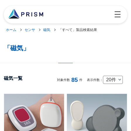
toggle
navigatio
ホーム
センサ
磁気
「すべて」製品検索結果
「磁気」
磁気一覧
85
20件
対象件数
件
表示件数：