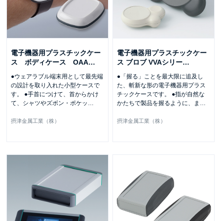
電子機器用プラスチックケー
電子機器用プラスチックケー
ス ボディケース OAA
…
ス ブロブ VVAシリー
…
●ウェアラブル端末用として最先端
●「握る」ことを最大限に追及し
の設計を取り入れた小型ケースで
た、斬新な形の電子機器用プラス
す。 ●手首につけて、首からかけ
チックケースです。 ●指が自然な
て、シャツやズボン・ポケッ
…
かたちで製品を握るように、ま
…
摂津金属工業（株）
摂津金属工業（株）