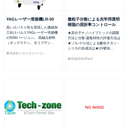
YAGレーザー溶接機LR-50
微粒子分散による光学用透明
樹脂の屈折率コントロール
高いロバスト性を実現した微細加
工向けパルスYAGレーザー溶接機
★高分子ナノハイブリッドの調製
の50Wバージョン。 高融点材料
方法と分散-凝集特性の評価方法は
（タングステン、モリブデン
…
★ゾル-ゲル法による酸化チタン・
シリカの合成法は★UV硬化
…
株式会社メカトロジャパン
株式会社AndTech