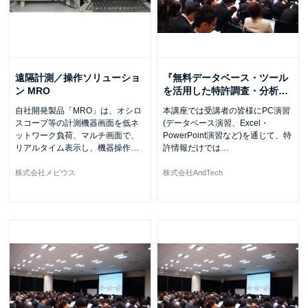
遠隔計測／操作ソリューショ
『無料データベース・ツール
ン MRO
を活用した特許調査・分析
…
自社開発製品「MRO」は、オシロ
本講座では受講者の皆様にPC演習
スコープ等の計測機器画面を低ネ
(データベース演習、Excel・
ットワーク負荷、マルチ画面で、
PowerPoint演習など)を通じて、特
リアルタイム表示し、機器操作
…
許情報だけでは
…
株式会社メビウス
株式会社AndTech