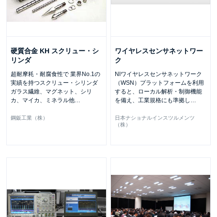
硬質合金 KH スクリュー・シ
ワイヤレスセンサネットワー
リンダ
ク
超耐摩耗・耐腐食性で 業界No.1の
NIワイヤレスセンサネットワーク
実績を持つスクリュー・シリンダ
（WSN）プラットフォームを利用
ガラス繊維、マグネット、シリ
すると、ローカル解析・制御機能
カ、マイカ、ミネラル他
…
を備え、工業規格にも準拠し
…
鋼鈑工業（株）
日本ナショナルインスツルメンツ
（株）