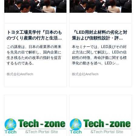
トヨタ工場見学付『日本のも
『LED用封止材料の劣化と対
のづくり産業の行方と生活
…
策および信頼性設計・評
…
この講座は、日本の産業界の将来
本セミナーでは、LED及びその封
を先見の目で解析し、国内企業に
止方法に関して解説し、LEDの信
生き残るための改革の指針を提言
頼性の特徴、寿命評価に関する標
するものである。
準化の動きを述べ、LEDシ
…
株式会社AndTech
株式会社AndTech