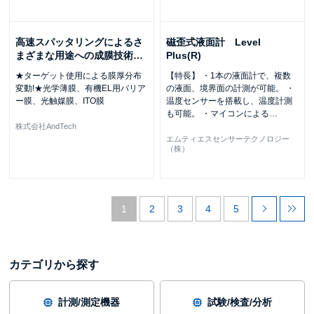
高速スパッタリングによるさ
磁歪式液面計 Level
まざまな用途への成膜技術
…
Plus(R)
★ターゲット使用による膜厚分布
【特長】 ・1本の液面計で、複数
変動!★光学薄膜、有機EL用バリア
の液面、境界面の計測が可能。 ・
ー膜、光触媒膜、ITO膜
温度センサーを搭載し、温度計測
も可能。 ・マイコンによる
…
株式会社AndTech
エムティエスセンサーテクノロジー
（株）
1
2
3
4
5
カテゴリから探す
計測/測定機器
試験/検査/分析