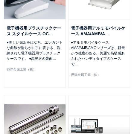
電子機器用プラスチックケー
電子機器用アルミモバイルケ
ス スタイルケース OC
…
ース AMA/AMB/A
…
●美しい光沢をはなち、エレガント
●アルミモバイルケース
な曲線が滑らかに手に収まる、洗
AMA/AMB/AMCシリーズは、軽量
練された電子機器用プラスチック
かつ強度のある、美麗で高級感あ
ケースです。 ●高光沢の鏡面
…
ふれたハンディタイプのケース
で
…
摂津金属工業（株）
摂津金属工業（株）