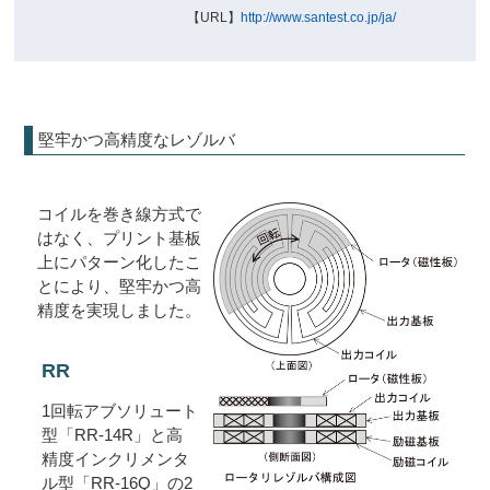
【URL】
http://www.santest.co.jp/ja/
堅牢かつ高精度なレゾルバ
コイルを巻き線方式で
はなく、プリント基板
上にパターン化したこ
とにより、堅牢かつ高
精度を実現しました。
RR
1回転アブソリュート
型「RR-14R」と高
精度インクリメンタ
ル型「RR-16Q」の2