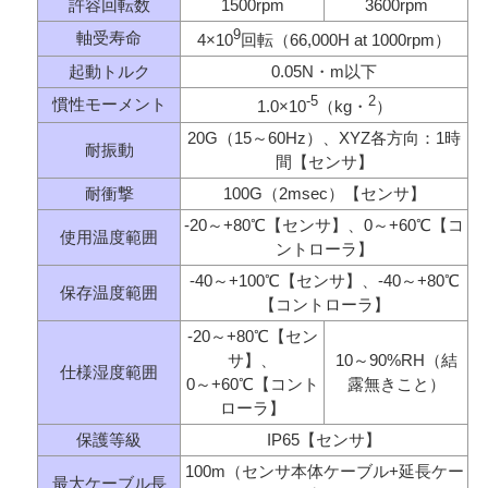
許容回転数
1500rpm
3600rpm
9
軸受寿命
4×10
回転（66,000H at 1000rpm）
起動トルク
0.05N・m以下
-5
2
慣性モーメント
1.0×10
（kg・
）
20G（15～60Hz）、XYZ各方向：1時
耐振動
間【センサ】
耐衝撃
100G（2msec）【センサ】
-20～+80℃【センサ】、0～+60℃【コ
使用温度範囲
ントローラ】
-40～+100℃【センサ】、-40～+80℃
保存温度範囲
【コントローラ】
-20～+80℃【セン
サ】、
10～90%RH（結
仕様湿度範囲
0～+60℃【コント
露無きこと）
ローラ】
保護等級
IP65【センサ】
100m（センサ本体ケーブル+延長ケー
最大ケーブル長