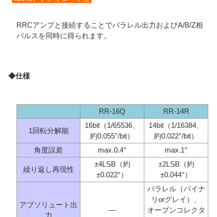
RRCアンプと接続することでパラレル出力およびA/B/Z相
パルスを同時に得られます。
◆仕様
RR-16Q
RR-14R
16bit（1/65536、
14bit（1/16384、
1回転分解能
約0.055°/bit）
約0.022°/bit）
角度誤差
max.0.4°
max.1°
±4LSB（約
±2LSB（約
繰り返し再現性
±0.022°）
±0.044°）
パラレル（バイナ
リorグレイ）、
アブソリュート出
―
オープンコレクタ
力