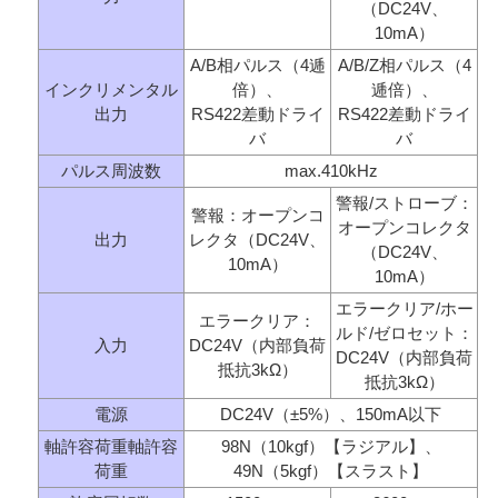
（DC24V、
10mA）
A/B相パルス（4逓
A/B/Z相パルス（4
インクリメンタル
倍）、
逓倍）、
出力
RS422差動ドライ
RS422差動ドライ
バ
バ
パルス周波数
max.410kHz
警報/ストローブ：
警報：オープンコ
オープンコレクタ
出力
レクタ（DC24V、
（DC24V、
10mA）
10mA）
エラークリア/ホー
エラークリア：
ルド/ゼロセット：
入力
DC24V（内部負荷
DC24V（内部負荷
抵抗3kΩ）
抵抗3kΩ）
電源
DC24V（±5%）、150mA以下
軸許容荷重軸許容
98N（10kgf）【ラジアル】、
荷重
49N（5kgf）【スラスト】