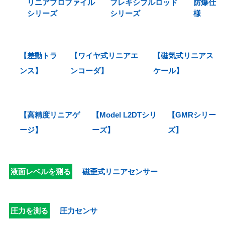
リニアプロファイル
フレキシブルロッド
防爆仕
シリーズ
シリーズ
様
【差動トラ
【ワイヤ式リニアエ
【磁気式リニアス
ンス】
ンコーダ】
ケール】
【高精度リニアゲ
【Model L2DTシリ
【GMRシリー
ージ】
ーズ】
ズ】
液面レベルを測る
磁歪式リニアセンサー
圧力を測る
圧力センサ