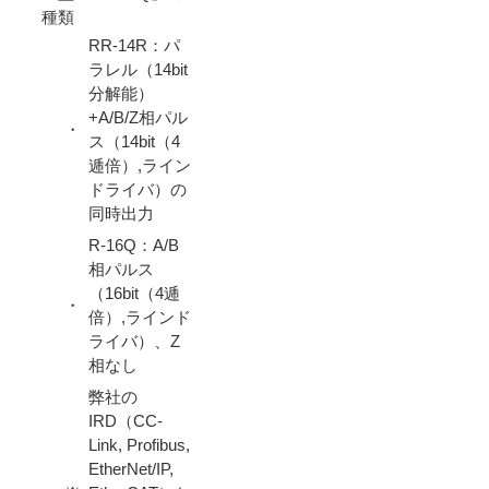
種類
RR-14R：パ
ラレル（14bit
分解能）
+A/B/Z相パル
・
ス（14bit（4
逓倍）,ライン
ドライバ）の
同時出力
R-16Q：A/B
相パルス
（16bit（4逓
・
倍）,ラインド
ライバ）、Z
相なし
弊社の
IRD（CC-
Link, Profibus,
EtherNet/IP,