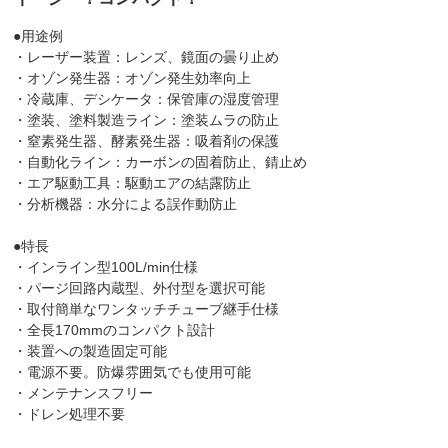
●用途例
・レーザー装置：レンズ、鏡面の曇り止め
・オゾン発生器：オゾン発生効率向上
・冷蔵庫、デシケータ：保管庫の湿度管理
・塗装、塗料製造ライン：塗装ムラの防止
・窒素発生器、酵素発生器：吸着剤の保護
・自動化ライン：カーボンの固着防止、錆止め
・エア駆動工具：駆動エアの結露防止
・分析機器：水分による誤作動防止
●特長
・インライン型100L/min仕様
・パージ回路内蔵型、外付型を選択可能
・取付簡単なワンタッチチューブ継手仕様
・全長170mmのコンパクト設計
・装置への製造固定可能
・電源不要。防爆雰囲気でも使用可能
・メンテナンスフリー
・ドレン処理不要