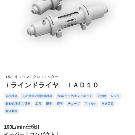
（株）キッツマイクロフィルター
ｉラインドライヤ ＩＡＤ１０
分析機器
その他理化学関連機器
筺体/ラック/キャビネット
その他
レンズ
表面処理技術/機器
工具
継手
継手
チューブ
フィルタ
ろ過装置
濾過装置
100L/min仕様!!
イージー！コンパクト！