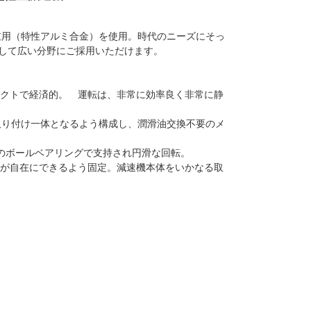
重用（特性アルミ合金）を使用。時代のニーズにそっ
として広い分野にご採用いただけます。
パクトで経済的。 運転は、非常に効率良く非常に静
で取り付け一体となるよう構成し、潤滑油交換不要のメ
個のボールベアリングで支持され円滑な回転。
しが自在にできるよう固定。減速機本体をいかなる取