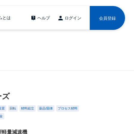
ムとは
ヘルプ
ログイン
会員登録
ーズ
装置
回転
材料組立
薬品/固体
プロセス材料
金
小型軽量減速機