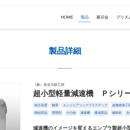
HOME
製品
展示会
プリズ
製品詳細
（株）長谷川鉄工所
超小型軽量減速機 Ｐシリ
組立装置
軸受
エンジニアリングプラスチック
超微細加工
締結部品
潤滑剤
その他
減速機
構成部品
補助材
合
減速機のイメージを変えるエンプラ製超