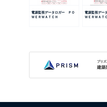
電源監視データロガー ＰＯ
電源監視デー
ＷＥＲＷＡＴＣＨ
ＷＥＲＷＡＴ
プリズ
建築