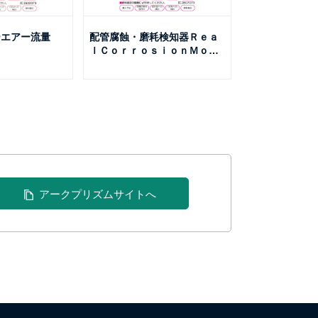
ーエアー流量
配管腐蝕・磨耗検知器Ｒｅａ
ｌＣｏｒｒｏｓｉｏｎＭｏ
…
アークプリズムサイトへ