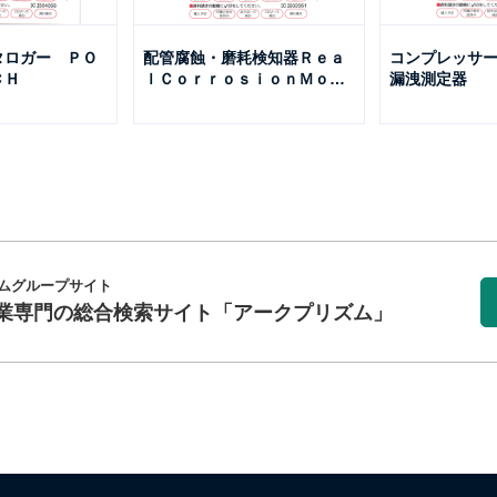
タロガー ＰＯ
配管腐蝕・磨耗検知器Ｒｅａ
コンプレッサ
ＣＨ
ｌＣｏｒｒｏｓｉｏｎＭｏ
…
漏洩測定器
ムグループサイト
業専門の総合検索サイト
「アークプリズム」