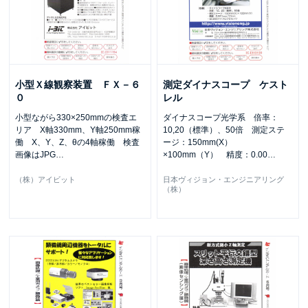
小型Ｘ線観察装置 ＦＸ－６
測定ダイナスコープ ケスト
０
レル
小型ながら330×250mmの検査エ
ダイナスコープ光学系 倍率：
リア X軸330mm、Y軸250mm稼
10,20（標準）、50倍 測定ステ
働 X、Y、Z、θの4軸稼働 検査
ージ：150mm(X）
画像はJPG
…
×100mm（Y） 精度：0.00
…
（株）アイビット
日本ヴィジョン・エンジニアリング
（株）