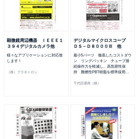
顕微鏡周辺機器 ＩＥＥＥ１
デジタルマイクロスコープ
３９４デジタルカメラ他
ＤＳ－Ｄ８０００Ⅲ 他
様々なアプリケーションに対応致
最小5パーツ 徹底したコストダウ
します！
ン リングパッキン チューブ接
続操作力を軽減し、高気密性保
持 難燃性PBT樹脂を標準採用
…
（株）プラネトロン
千代田通商（株）