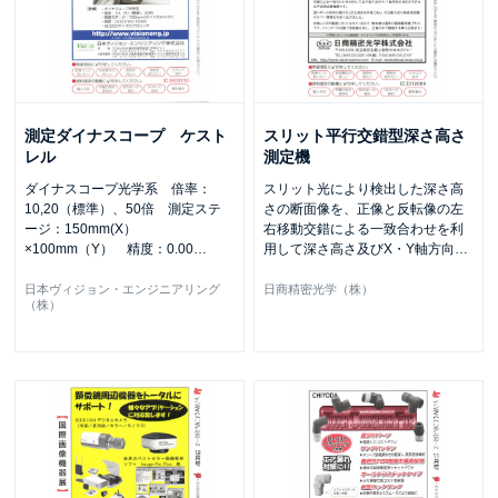
測定ダイナスコープ ケスト
スリット平行交錯型深さ高さ
レル
測定機
ダイナスコープ光学系 倍率：
スリット光により検出した深さ高
10,20（標準）、50倍 測定ステ
さの断面像を、正像と反転像の左
ージ：150mm(X）
右移動交錯による一致合わせを利
×100mm（Y） 精度：0.00
…
用して深さ高さ及びX・Y軸方向
…
日本ヴィジョン・エンジニアリング
日商精密光学（株）
（株）