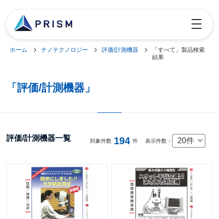
toggle
navigatio
ホーム
ナノテクノロジー
評価/計測機器
「すべて」製品検索
結果
「評価/計測機器」
評価/計測機器一覧
194
20件
対象件数
件
表示件数：