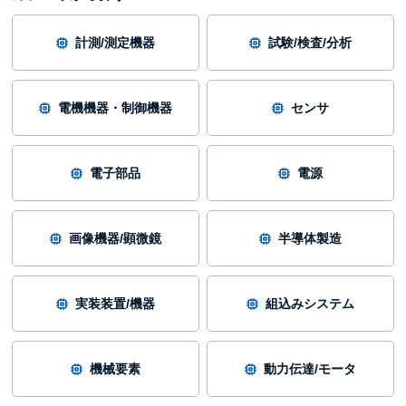
計測/測定機器
試験/検査/分析
電機機器・制御機器
センサ
電子部品
電源
画像機器/顕微鏡
半導体製造
実装装置/機器
組込みシステム
機械要素
動力伝達/モータ