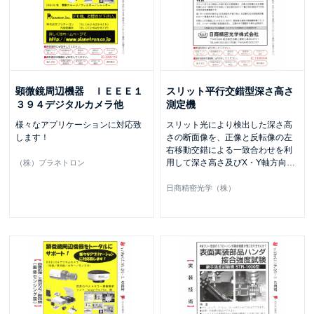
顕微鏡周辺機器 ＩＥＥＥ１
スリット平行交錯型深さ高さ
３９４デジタルカメラ他
測定機
様々なアプリケーションに対応致
スリット光により検出した深さ高
します！
さの断面像を、正像と反転像の左
右移動交錯による一致合わせを利
用して深さ高さ及びX・Y軸方向
…
（株）プラネトロン
日商精密光学（株）