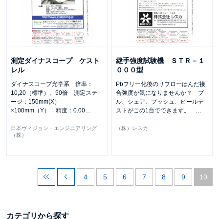
測定ダイナスコープ ケスト
継手強度試験機 ＳＴＲ－１
レル
０００型
ダイナスコープ光学系 倍率：
Pbフリー化後のリフローはんだ接
10,20（標準）、50倍 測定ステ
合強度が気になりませんか？ プ
ージ：150mm(X）
ル、シェア、プッシュ、ピールテ
×100mm（Y） 精度：0.00
…
ストがこの1台でできます。
…
日本ヴィジョン・エンジニアリング
（株）レスカ
（株）
4
5
6
7
8
9
10
カテゴリから探す