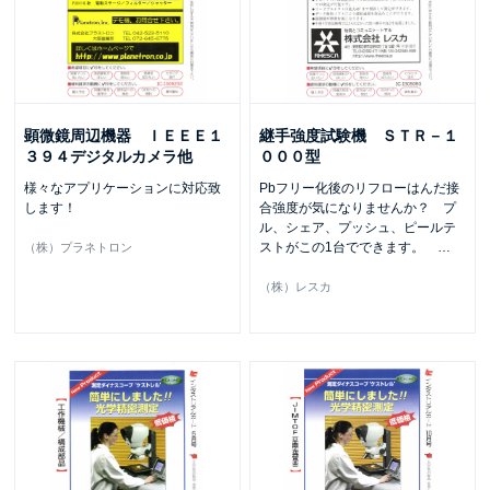
顕微鏡周辺機器 ＩＥＥＥ１
継手強度試験機 ＳＴＲ－１
３９４デジタルカメラ他
０００型
様々なアプリケーションに対応致
Pbフリー化後のリフローはんだ接
します！
合強度が気になりませんか？ プ
ル、シェア、プッシュ、ピールテ
ストがこの1台でできます。
…
（株）プラネトロン
（株）レスカ