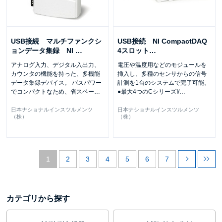
USB接続 マルチファンクシ
USB接続 NI CompactDAQ
ョンデータ集録 NI
…
4スロット
…
アナログ入力、デジタル入出力、
電圧や温度用などのモジュールを
カウンタの機能を持った、多機能
挿入し、多種のセンサからの信号
データ集録デバイス。 バスパワー
計測を1台のシステムで完了可能。
でコンパクトなため、省スペー
…
●最大4つのCシリーズI/
…
日本ナショナルインスツルメンツ
日本ナショナルインスツルメンツ
（株）
（株）
1
2
3
4
5
6
7
カテゴリから探す