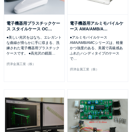
電子機器用プラスチックケー
電子機器用アルミモバイルケ
ス スタイルケース OC
…
ース AMA/AMB/A
…
●美しい光沢をはなち、エレガント
●アルミモバイルケース
な曲線が滑らかに手に収まる、洗
AMA/AMB/AMCシリーズは、軽量
練された電子機器用プラスチック
かつ強度のある、美麗で高級感あ
ケースです。 ●高光沢の鏡面
…
ふれたハンディタイプのケース
で
…
摂津金属工業（株）
摂津金属工業（株）