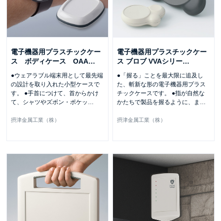
電子機器用プラスチックケー
電子機器用プラスチックケー
ス ボディケース OAA
…
ス ブロブ VVAシリー
…
●ウェアラブル端末用として最先端
●「握る」ことを最大限に追及し
の設計を取り入れた小型ケースで
た、斬新な形の電子機器用プラス
す。 ●手首につけて、首からかけ
チックケースです。 ●指が自然な
て、シャツやズボン・ポケッ
…
かたちで製品を握るように、ま
…
摂津金属工業（株）
摂津金属工業（株）