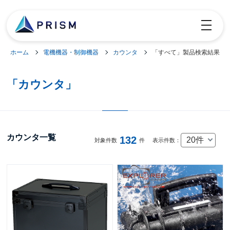
toggle
navigatio
ホーム
電機機器・制御機器
カウンタ
「すべて」製品検索結果
「カウンタ」
カウンタ一覧
132
20件
対象件数
件
表示件数：