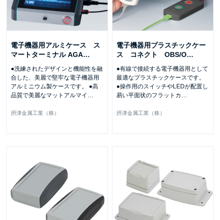
電子機器用アルミケース ス
電子機器用プラスチックケー
マートターミナル AGA
…
ス コネクト OBS/O
…
●洗練されたデザインと機能性を融
●有線で接続する電子機器用として
合した、美麗で堅牢な電子機器用
最適なプラスチックケースです。
アルミニウム製ケースです。 ●高
●操作用のスイッチやLEDが配置し
品質で美麗なマットアルマイ
…
易い平面状のフラットカ
…
摂津金属工業（株）
摂津金属工業（株）