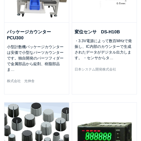
パッケージカウンター
変位センサ DS-H10B
PCU300
・3.3V電源によって数百MHzで発
振し、IC内部のカウンターで生成
小型計数機パッケージカウンター
されたデータがデジタル出力しま
は安価で小型なパーツカウンター
す。 ・センサからタ
…
です。独自開発のパーツフィダー
で金属部品から錠剤、樹脂部品
ま
…
日本システム開発株式会社
株式会社 光伸舎