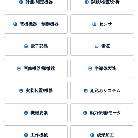
計測/測定機器
試験/検査/分析
電機機器・制御機器
センサ
電子部品
電源
画像機器/顕微鏡
半導体製造
実装装置/機器
組込みシステム
機械要素
動力伝達/モータ
工作機械
成形加工