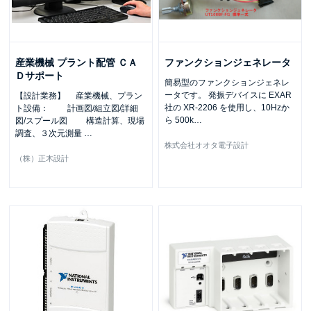
産業機械 プラント配管 ＣＡ
ファンクションジェネレータ
Ｄサポート
簡易型のファンクションジェネレ
ータです。 発振デバイスに EXAR
【設計業務】 産業機械、プラン
社の XR-2206 を使用し、10Hzか
ト設備： 計画図/組立図/詳細
ら 500k
…
図/スプール図 構造計算、現場
調査、３次元測量
…
株式会社オオタ電子設計
（株）正木設計