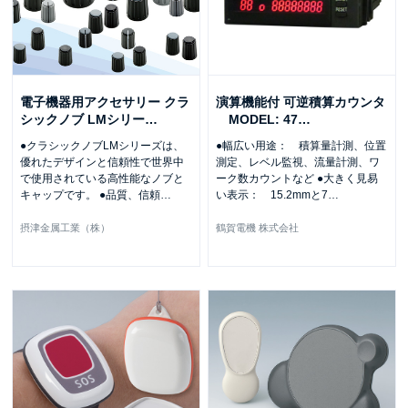
電子機器用アクセサリー クラ
演算機能付 可逆積算カウンタ
シックノブ LMシリー
…
MODEL: 47
…
●クラシックノブLMシリーズは、
●幅広い用途： 積算量計測、位置
優れたデザインと信頼性で世界中
測定、レベル監視、流量計測、ワ
で使用されている高性能なノブと
ーク数カウントなど ●大きく見易
キャップです。 ●品質、信頼
…
い表示： 15.2mmと7
…
摂津金属工業（株）
鶴賀電機 株式会社