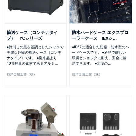
輸送ケース（コンテナタイ
防水ハードケース エクスプロ
プ） YCシリーズ
ーラーケース IEXシ
…
●艶消しの黒を基調としたシックで
●IP67に適合した防塵・防水型のハ
美麗な外観の輸送ケース（コンテ
ードケースです。 ●過酷で厳しい
ナタイプ）です。 ●従来品より
環境とショックに耐え、安全に輸
40％軽量の素材であるアルミ
…
送できます。 ●水没の
…
摂津金属工業（株）
摂津金属工業（株）