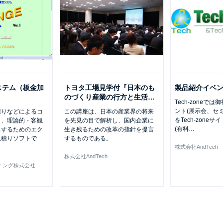
ステム（板金加
トヨタ工場見学付『日本のも
製品紹介イベ
のづくり産業の行方と生活
…
Tech-zoneで
ント(展示会、セ
積りなどによるコ
この講座は、日本の産業界の将来
をTech-zone
く、理論的・客観
を先見の目で解析し、国内企業に
(有料
…
出するためのエク
生き残るための改革の指針を提言
見積りソフトで
するものである。
株式会社AndTech
株式会社AndTech
ニング株式会社