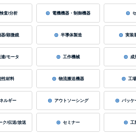
/検査/分析
電機機器・制御機器
器/顕微鏡
半導体製造
実装
達/モータ
工作機械
成
能性材料
物流搬送機器
工
ネルギー
アウトソーシング
パッケ
ク/伝送/放送
セミナー
工