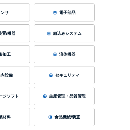
センサ
電子部品
装置/機器
組込みシステム
形加工
流体機器
場内設備
セキュリティ
ージソフト
生産管理・品質管理
業材料
食品機械/装置