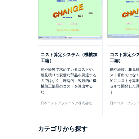
コスト算定システム（機械加
コスト算定シ
工編）
工編）
勘や経験で求めているコストや、
勘や経験、相見
相見積りで安価な部品を調達する
スト算出ではな
のではなく、理論的・客観的に機
的にコストを算
械加工部品のコストを算出する
セルで開発した
た
…
す
…
日本コストプランニング株式会社
日本コストプラン
カテゴリから探す