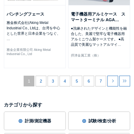
パンチングフェース
電子機器用アルミケース ス
マートターミナル AGA
…
雅金株式会社(Aking Metal
Industrial Co., Ltdは、台湾を中心
●洗練されたデザインと機能性を融
とした世界と日本企業をつなぐ、
合した、美麗で堅牢な電子機器用
…
アルミニウム製ケースです。 ●高
品質で美麗なマットアルマイ
…
雅金企業有限公司 Aking Metal
Industrial Co., Ltd
摂津金属工業（株）
1
2
3
4
5
6
7
カテゴリから探す
計測/測定機器
試験/検査/分析