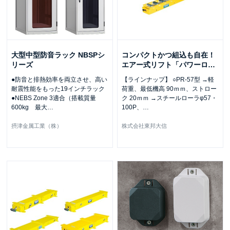
大型中型防音ラック NBSPシ
コンパクトかつ組込も自在！
リーズ
エアー式リフト「パワーロ
…
●防音と排熱効率を両立させ、高い
【ラインナップ】 ○PR-57型 →軽
耐震性能をもった19インチラック
荷重、最低機高 90ｍｍ、ストロー
●NEBS Zone 3適合（搭載質量
ク 20ｍｍ →スチールローラφ57・
600kg 最大
…
100P、
…
摂津金属工業（株）
株式会社東邦大信