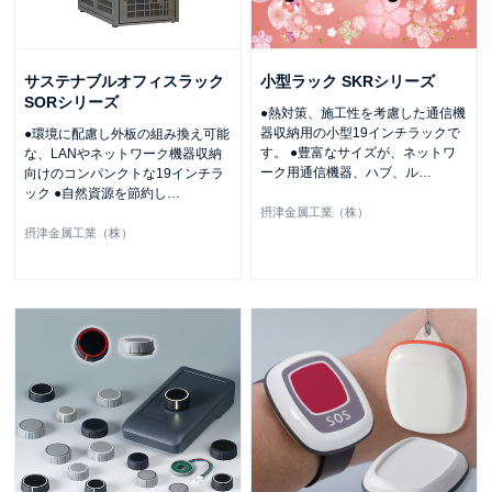
サステナブルオフィスラック
小型ラック SKRシリーズ
SORシリーズ
●熱対策、施工性を考慮した通信機
器収納用の小型19インチラックで
●環境に配慮し外板の組み換え可能
す。 ●豊富なサイズが、ネットワ
な、LANやネットワーク機器収納
ーク用通信機器、ハブ、ル
…
向けのコンパンクトな19インチラ
ック ●自然資源を節約し
…
摂津金属工業（株）
摂津金属工業（株）