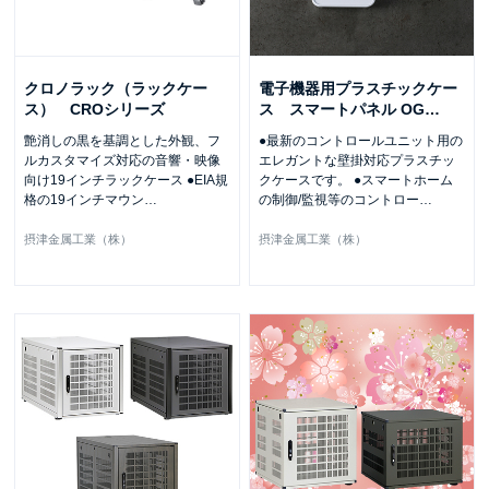
クロノラック（ラックケー
電子機器用プラスチックケー
ス） CROシリーズ
ス スマートパネル OG
…
艶消しの黒を基調とした外観、フ
●最新のコントロールユニット用の
ルカスタマイズ対応の音響・映像
エレガントな壁掛対応プラスチッ
向け19インチラックケース ●EIA規
クケースです。 ●スマートホーム
格の19インチマウン
…
の制御/監視等のコントロー
…
摂津金属工業（株）
摂津金属工業（株）