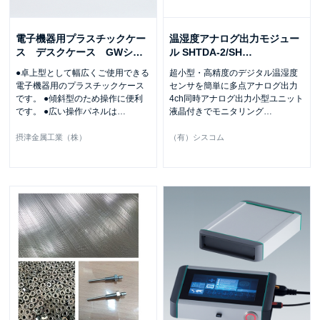
電子機器用プラスチックケー
温湿度アナログ出力モジュー
ス デスクケース GWシ
…
ル SHTDA-2/SH
…
●卓上型として幅広くご使用できる
超小型・高精度のデジタル温湿度
電子機器用のプラスチックケース
センサを簡単に多点アナログ出力
です。 ●傾斜型のため操作に便利
4ch同時アナログ出力小型ユニット
です。 ●広い操作パネルは
…
液晶付きでモニタリング
…
摂津金属工業（株）
（有）シスコム