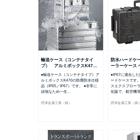
輸送ケース（コンテナタイ
防水ハードケー
プ） アルミボックスK47
…
ーラーケース 
●輸送ケース（コンテナタイプ）ア
●IP67に適合し
ルミボックスK470の防塵防水仕様
ードケースです。
品（IP65／IP67）です。 ●非常に
スエクスプロー
頑強なため一生
…
化版で、航空機
摂津金属工業（株）
摂津金属工業（株