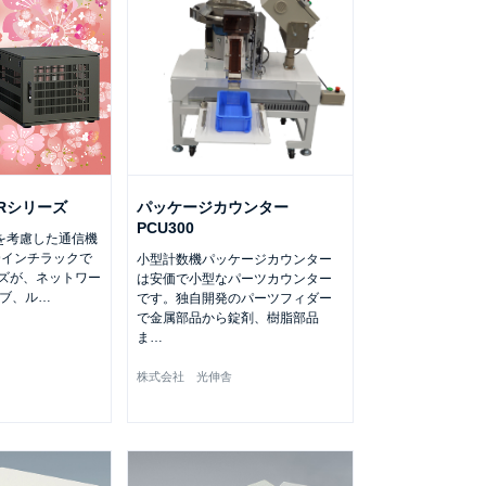
KRシリーズ
パッケージカウンター
PCU300
を考慮した通信機
9インチラックで
小型計数機パッケージカウンター
イズが、ネットワー
は安価で小型なパーツカウンター
ブ、ル
…
です。独自開発のパーツフィダー
で金属部品から錠剤、樹脂部品
）
ま
…
株式会社 光伸舎