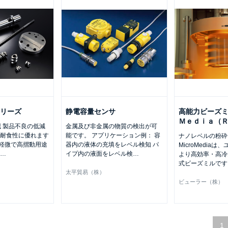
シリーズ
静電容量センサ
高能力ビーズ
Ｍｅｄｉａ（
 製品不良の低減
金属及び非金属の物質の検出が可
、耐食性に優れます
能です。 アプリケーション例： 容
ナノレベルの粉
軽微で高摺動用途
器内の液体の充填をレベル検知 パ
MicroMedia
…
イプ内の液面をレベル検
…
より高効率・高冷
式ビーズミルです
太平貿易（株）
ビューラー（株）
1