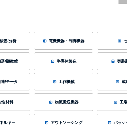
/検査/分析
電機機器・制御機器
器/顕微鏡
半導体製造
実装
達/モータ
工作機械
成
能性材料
物流搬送機器
工
ネルギー
アウトソーシング
パッケ