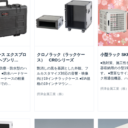
ス エクスプロ
クロノラック（ラックケー
小型ラック S
ヘブンリ
…
ス） CROシリーズ
●熱対策、施工性
器収納用の小型1
た防塵・防水型のハ
艶消しの黒を基調とした外観、フ
す。 ●豊富なサ
 ●防水ハードケー
ルカスタマイズ対応の音響・映像
ク用通信機器、ハ
ラーケースの軽量
向け19インチラックケース ●EIA規
等での
…
格の19インチマウン
…
摂津金属工業（株
）
摂津金属工業（株）