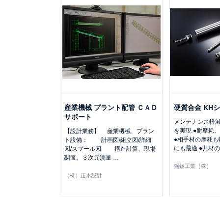
産業機械 プラント配管 ＣＡＤ
硬質合金 KH
サポート
メンテナンス軽減
を実現 ●耐摩耗
【設計業務】 産業機械、プラン
●相手材の摩耗も
ト設備： 計画図/組立図/詳細
にも最適 ●共材の
図/スプール図 構造計算、現場
調査、３次元測量
…
鋼鈑工業（株）
（株）正木設計