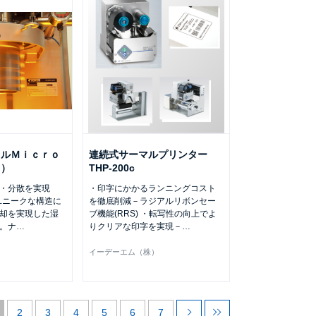
ミルＭｉｃｒｏ
連続式サーマルプリンター
Ｒ）
THP-200c
砕・分散を実現
・印字にかかるランニングコスト
は、ユニークな構造に
を徹底削減－ラジアルリボンセー
却を実現した湿
ブ機能(RRS) ・転写性の向上でよ
。ナ
…
りクリアな印字を実現－
…
イーデーエム（株）
2
3
4
5
6
7