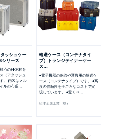
アタッシュケー
輸送ケース（コンテナタイ
Bシリーズ
プ）トランジテイナーケー
ス
…
対応のFRP材を
ス（アタッシュ
●電子機器の保管や運搬用の輸送ケ
す。 内装はメル
ース（コンテナタイプ）です。 ●高
イルの布張
…
度の信頼性を手ごろなコストで実
現しています。 ●驚くべ
…
）
摂津金属工業（株）