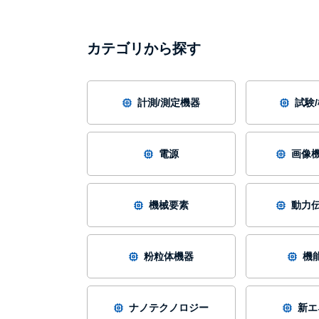
カテゴリから探す
計測/測定機器
試験
電源
画像機
機械要素
動力伝
粉粒体機器
機
ナノテクノロジー
新エ