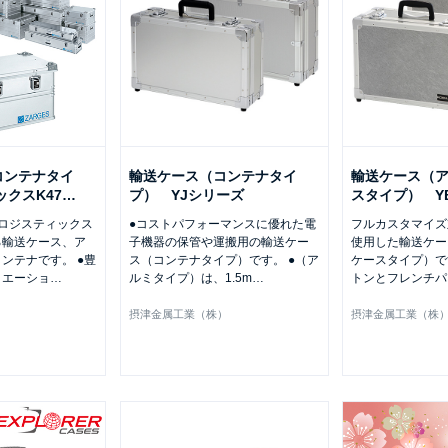
コンテナタイ
輸送ケース（コンテナタイ
輸送ケース（
ックスK47
…
プ） YJシリーズ
スタイプ） Y
ロジスティックス
●コストパフォーマンスに優れた電
フルカスタマイズ
る輸送ケース、ア
子機器の保管や運搬用の輸送ケー
使用した輸送ケー
ンテナです。 ●豊
ス（コンテナタイプ）です。 ●（ア
ケースタイプ）で
リエーショ
…
ルミタイプ）は、1.5m
…
トンとフレンチパ
）
摂津金属工業（株）
摂津金属工業（株