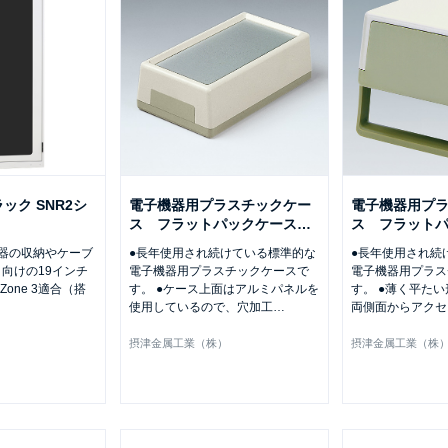
ック SNR2シ
電子機器用プラスチックケー
電子機器用プ
ス フラットパックケース
…
ス フラット
器の収納やケーブ
●長年使用され続けている標準的な
●長年使用され続
向けの19インチ
電子機器用プラスチックケースで
電子機器用プラス
 Zone 3適合（搭
す。 ●ケース上面はアルミパネルを
す。 ●薄く平た
使用しているので、穴加工
…
両側面からアクセ
）
摂津金属工業（株）
摂津金属工業（株