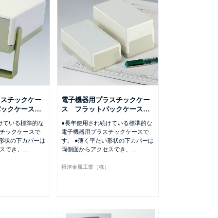
ラスチックケー
電子機器用プラスチックケー
パックケース
…
ス フラットパックケース
…
けている標準的な
●長年使用され続けている標準的な
チックケースで
電子機器用プラスチックケースで
い形状の下カバーは
す。 ●薄く平たい形状の下カバーは
スでき、
…
両側面からアクセスでき、
…
）
摂津金属工業（株）