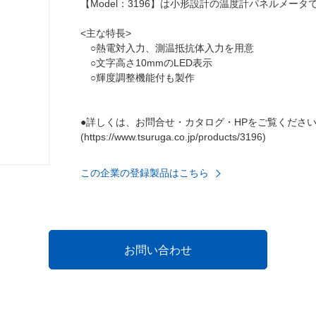
【Model：3196】は小形設計の温度計パネルメータ
<主な特長>
○熱電対入力、測温抵抗体入力を用意
○文字高さ10mmのLED表示
○輝度調整機能付も製作
●詳しくは、お問合せ・カタログ・HPをご覧くださ
(https://www.tsuruga.co.jp/products/3196)
この企業の登録製品はこちら