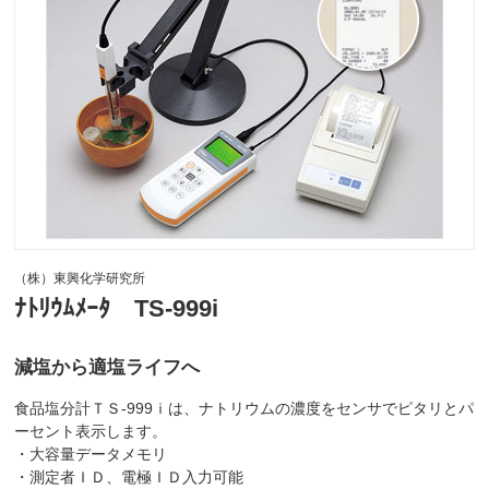
（株）東興化学研究所
ﾅﾄﾘｳﾑﾒｰﾀ TS-999i
減塩から適塩ライフへ
食品塩分計ＴＳ-999ｉは、ナトリウムの濃度をセンサでピタリとパ
ーセント表示します。
・大容量データメモリ
・測定者ＩＤ、電極ＩＤ入力可能